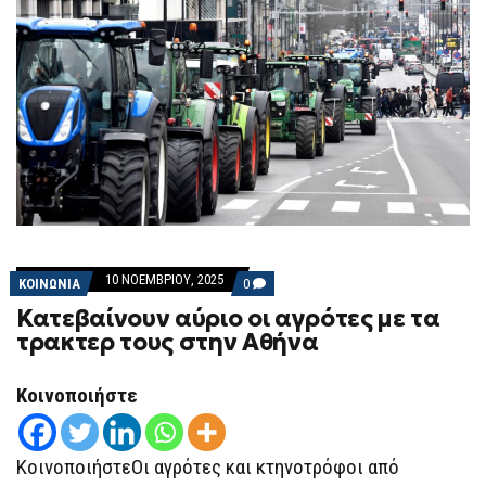
10 ΝΟΕΜΒΡΊΟΥ, 2025
COMMENTS
ΚΟΙΝΩΝΙΑ
0
ON
Κατεβαίνουν αύριο οι αγρότες με τα
ΚΑΤΕΒΑΊΝΟΥΝ
ΑΎΡΙΟ
τρακτερ τους στην Αθήνα
ΟΙ
ΑΓΡΌΤΕΣ
ΜΕ
Κοινοποιήστε
ΤΑ
ΤΡΑΚΤΕΡ
ΤΟΥΣ
ΣΤΗΝ
ΑΘΉΝΑ
ΚοινοποιήστεΟι αγρότες και κτηνοτρόφοι από