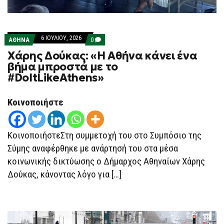
6 ΙΟΥΛΊΟΥ, 2026
COMMENTS
ΑΘΗΝΑ
0
ON
Χάρης Δούκας: «Η Αθήνα κάνει ένα
ΧΆΡΗΣ
ΔΟΎΚΑΣ:
βήμα μπροστά με το
«Η
#DoItLikeAthens»
ΑΘΉΝΑ
ΚΆΝΕΙ
ΈΝΑ
ΒΉΜΑ
Κοινοποιήστε
ΜΠΡΟΣΤΆ
ΜΕ
ΤΟ
#DOITLIKEATHENS»
ΚοινοποιήστεΣτη συμμετοχή του στο Συμπόσιο της
Σύμης αναφέρθηκε με ανάρτησή του στα μέσα
κοινωνικής δικτύωσης ο Δήμαρχος Αθηναίων Χάρης
Δούκας, κάνοντας λόγο για […]