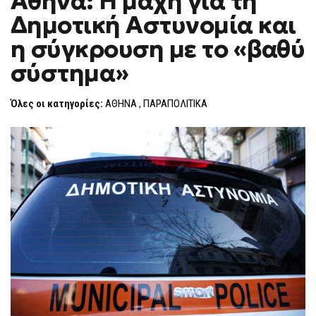
Αθήνα: Η μάχη για τη
H
Η
Δημοτική Αστυνομία και
ΜΆΧΗ
F
ΓΙΑ
O
ΤΗ
η σύγκρουση με το «βαθύ
R
ΔΗΜΟΤΙΚΉ
ΑΣΤΥΝΟΜΊΑ
M
σύστημα»
ΚΑΙ
Η
ΣΎΓΚΡΟΥΣΗ
ΜΕ
Όλες οι κατηγορίες:
ΑΘΗΝΑ
,
ΠΑΡΑΠΟΛΙΤΙΚΑ
ΤΟ
«ΒΑΘΎ
ΣΎΣΤΗΜΑ»