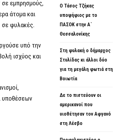
 σε εμπρησμούς,
Ο Τάσος Τζήκας
ερα άτομα και
υποψήφιος με το
η σε φυλακές.
ΠΑΣΟΚ στην Α΄
Θεσσαλονίκης
υργούσε υπό την
Στη φυλακή ο δήμαρχος
βολή ισχύος και
Στυλίδας κι άλλοι δύο
για τη μεγάλη φωτιά στη
Βοιωτία
νισμοί,
Δε το πιστεύουν οι
ρά υποθέσεων
αμερικανοί που
υιοθέτησαν τον Αφγανό
στη Λέσβο
Προφυλακιστέος ο