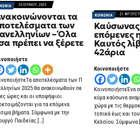
25 ΙΟΥΝΊΟΥ, 2025
ΙΝΩΝΙΑ
νακοινώνονται τα
21 ΑΥΓΟΎΣΤ
ΚΟΙΝΩΝΙΑ
ποτελέσματα των
Καύσωνας 
ανελληνίων – Όλα
επόμενες 
σα πρέπει να ξέρετε
Καυτός λί
42άρια
ινοποιήστε
Κοινοποιήστε
ινοποιήστεΤα αποτελέσματα των Π
ελληνίων 2025 θα ανακοινωθούν σε
ΚοινοποιήστεΈνα 
γες ώρες και οι υποψήφιοι
κύμα καύσωνα αναμέ
οετοιμάζονται για τα επόμενα
χώρα με τις θερμο
ίσιμα βήματα. Σύμφωνα με την
τοπικά έως και το
ουργό Παιδείας […]
Κελσίου. Σύμφωνα 