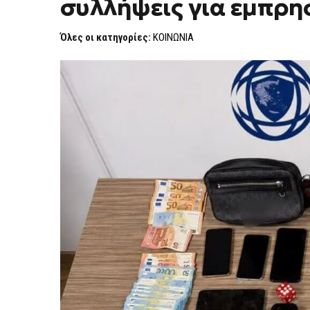
συλλήψεις για εμπρη
ΟΡΓΆΝΩΣΗ
–
4
Όλες οι κατηγορίες:
ΚΟΙΝΩΝΙΑ
ΣΥΛΛΉΨΕΙΣ
ΓΙΑ
ΕΜΠΡΗΣΜΟΎΣ,
ΕΚΒΙΑΣΜΟΎΣ
ΚΑΙ
ΝΑΡΚΩΤΙΚΆ