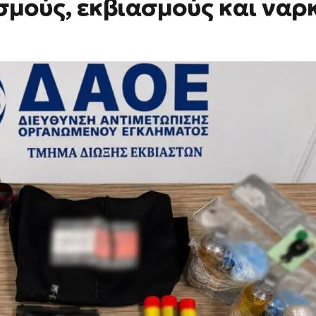
σμούς, εκβιασμούς και ναρ