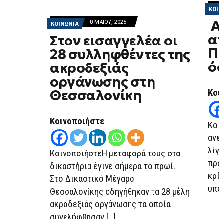
ΚΟ
Α
8 ΜΑΪ́ΟΥ, 2025
ΚΟΙΝΩΝΙΑ
α
Στον εισαγγελέα οι
Π
28 συλληφθέντες της
ό
ακροδεξιάς
οργάνωσης στη
Κο
Θεσσαλονίκη
Κοινοποιήστε
Κο
αν
λί
ΚοινοποιήστεΗ μεταφορά τους στα
πρ
δικαστήρια έγινε σήμερα το πρωί.
κρ
Στο Δικαστικό Μέγαρο
υπ
Θεσσαλονίκης οδηγήθηκαν τα 28 μέλη
ακροδεξιάς οργάνωσης τα οποία
συνελήφθησαν […]