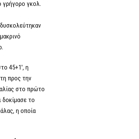
ο γρήγορο γκολ.
ά δυσκολεύτηκαν
 μακρινό
ρ.
το 45+1′, η
άτη προς την
ραλίας στο πρώτο
ι δοκίμασε το
πάλας, η οποία