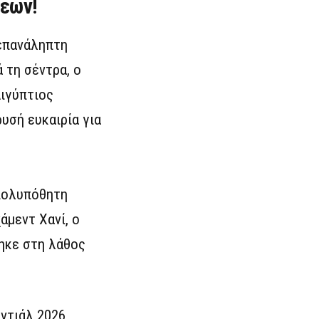
σεων!
νεπανάληπτη
 τη σέντρα, ο
ιγύπτιος
υσή ευκαιρία για
 πολυπόθητη
άμεντ Χανί, ο
ηκε στη λάθος
ντιάλ 2026,