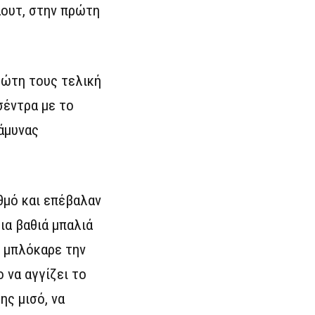
άουτ, στην πρώτη
ρώτη τους τελική
σέντρα με το
 άμυνας
θμό και επέβαλαν
ια βαθιά μπαλιά
ι μπλόκαρε την
 να αγγίζει το
ης μισό, να