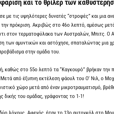
οφάριση και το θρίλερ των καθυστερή
σε με τις υψηλότερες δυνατές “στροφές” και μια α
” την πρόκριση. Ακριβώς στο 46ο λεπτό, αμέσως μετά
ντι στον τερματοφύλακα των Αυστραλών, Μπιτς. Ο Α
ση των αμυντικών και αστόχησε, σπαταλώντας μια χρ
 προβάδισμα στην ομάδα του.
κή, καθώς στο 55ο λεπτό τα “Καγκουρό” βρήκαν την
 Μετά από έξυπνη εκτέλεση φάουλ του Ο’ Νιλ, ο Μοχ
νιστικό χώρο μετά από έναν μικροτραυματισμό, βρέθ
ης δικής του ομάδας, γράφοντας το 1-1!
 δύο λόγους. Αφενός, ήταν το 13ο αυτογκόλ στο Μου