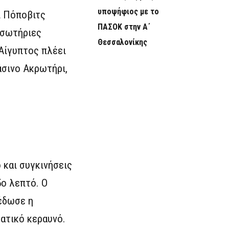
υποψήφιος με το
ι Πόποβιτς
ΠΑΣΟΚ στην Α΄
 σωτήριες
Θεσσαλονίκης
Αίγυπτος πλέει
άσινο Ακρωτήρι,
 και συγκινήσεις
5ο λεπτό. Ο
έδωσε η
ματικό κεραυνό.