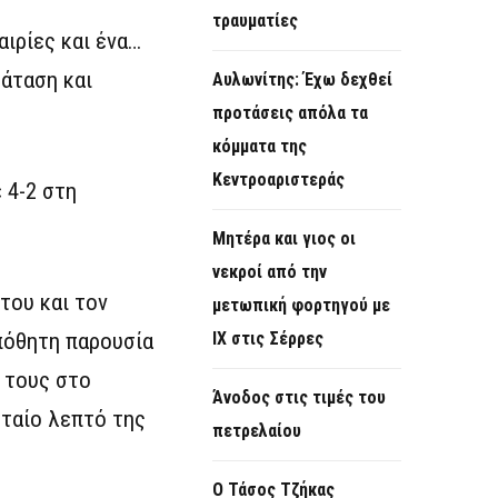
τραυματίες
ιρίες και ένα…
ράταση και
Αυλωνίτης: Έχω δεχθεί
προτάσεις απόλα τα
κόμματα της
Κεντροαριστεράς
 4-2 στη
Μητέρα και γιος οι
νεκροί από την
του και τον
μετωπική φορτηγού με
υπόθητη παρουσία
ΙΧ στις Σέρρες
 τους στο
Άνοδος στις τιμές του
υταίο λεπτό της
πετρελαίου
Ο Τάσος Τζήκας