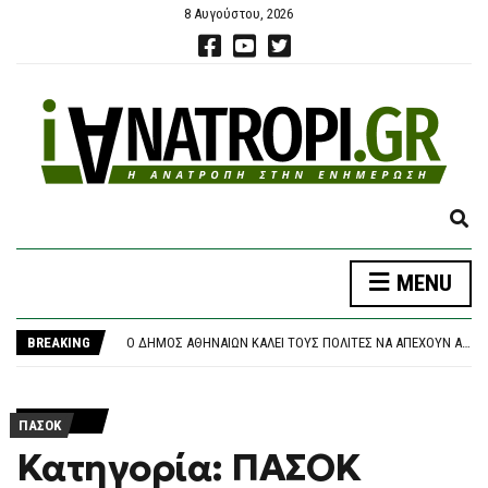
8 Αυγούστου, 2026
E
X
P
ΝΈΑ ΑΠΟΧΏΡΗΣΗ ΑΠΌ ΤΟ ΚΌΜΜΑ ΚΑΡΥΣΤΙΑΝΟΎ: «ΚΛΕΙΣΤΉ ΚΆΣΤΑ, ΑΥΘΑΙΡΕΣΊΑ ΚΑΙ ΦΊΜΩΣΗ» ΚΑΤΑΓΓΈΛΛΕΙ Ο ΜΠΡΟΥΤΖΆΚΗΣ
MENU
A
ΤΡΑΓΩΔΊΑ ΣΤΗΝ ΠΆΡΟ: 4ΧΡΟΝΟ ΠΑΙΔΊ ΈΧΑΣΕ ΤΗ ΖΩΉ ΤΟΥ ΣΕ ΠΙΣΊΝΑ BEACH BAR
N
Ο ΔΉΜΟΣ ΑΘΗΝΑΊΩΝ ΚΑΛΕΊ ΤΟΥΣ ΠΟΛΊΤΕΣ ΝΑ ΑΠΈΧΟΥΝ ΑΠΌ ΕΡΓΑΣΊΕΣ ΣΕ ΕΞΩΤΕΡΙΚΟΎΣ ΧΏΡΟΥΣ ΠΟΥ ΜΠΟΡΕΊ ΝΑ ΠΡΟΚΑΛΈΣΟΥΝ ΠΥΡΚΑΓΙΆ
D
BREAKING
ΘΡΉΝΟΣ ΓΙΑ ΤΟΝ ΜΈΣΙ: ΠΈΘΑΝΕ ΣΤΑ 68 ΤΟΥ ΧΡΌΝΙΑ Ο ΠΑΤΈΡΑΣ ΤΟΥ, ΧΌΡΧΕ – ΥΠΉΡΞΕ Ο ΜΈΝΤΟΡΑΣ ΚΑΙ ΑΤΖΈΝΤΗΣ ΤΟΥ ΜΈΧΡΙ ΤΗΝ ΤΕΛΕΥΤΑΊΑ ΣΤΙΓΜΉ
S
ΠΆΝΩ ΑΠΌ 2,27 ΕΥΡΏ Η ΒΕΝΖΊΝΗ ΣΤΑ ΝΗΣΙΆ
E
ΝΈΑ ΑΠΟΧΏΡΗΣΗ ΑΠΌ ΤΟ ΚΌΜΜΑ ΚΑΡΥΣΤΙΑΝΟΎ: «ΚΛΕΙΣΤΉ ΚΆΣΤΑ, ΑΥΘΑΙΡΕΣΊΑ ΚΑΙ ΦΊΜΩΣΗ» ΚΑΤΑΓΓΈΛΛΕΙ Ο ΜΠΡΟΥΤΖΆΚΗΣ
A
ΤΡΑΓΩΔΊΑ ΣΤΗΝ ΠΆΡΟ: 4ΧΡΟΝΟ ΠΑΙΔΊ ΈΧΑΣΕ ΤΗ ΖΩΉ ΤΟΥ ΣΕ ΠΙΣΊΝΑ BEACH BAR
R
ΠΑΣΟΚ
C
Κατηγορία: ΠΑΣΟΚ
H