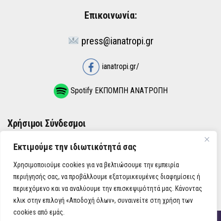
Επικοινωνία:
press@ianatropi.gr
ianatropi.gr/
Spotify ΕΚΠΟΜΠΗ ΑΝΑΤΡΟΠΗ
Χρήσιμοι Σύνδεσμοι
Εκτιμούμε την ιδιωτικότητά σας
ΌΡΟΙ ΧΡΉΣΗΣ
Χρησιμοποιούμε cookies για να βελτιώσουμε την εμπειρία
ΠΟΛΙΤΙΚΉ ΑΠΟΡΡΉΤΟΥ
περιήγησής σας, να προβάλλουμε εξατομικευμένες διαφημίσεις ή
περιεχόμενο και να αναλύουμε την επισκεψιμότητά μας. Κάνοντας
κλικ στην επιλογή «Αποδοχή όλων», συναινείτε στη χρήση των
cookies από εμάς.