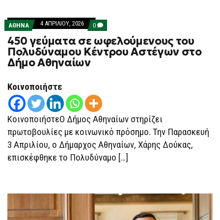
4 ΑΠΡΙΛΊΟΥ, 2026
COMMENTS
ΑΘΗΝΑ
0
ON
450 γεύματα σε ωφελούμενους του
450
ΓΕΎΜΑΤΑ
Πολυδύναμου Κέντρου Αστέγων στο
ΣΕ
Δήμο Αθηναίων
ΩΦΕΛΟΎΜΕΝΟΥΣ
ΤΟΥ
ΠΟΛΥΔΎΝΑΜΟΥ
ΚΈΝΤΡΟΥ
Κοινοποιήστε
ΑΣΤΈΓΩΝ
ΣΤΟ
ΔΉΜΟ
ΑΘΗΝΑΊΩΝ
ΚοινοποιήστεΟ Δήμος Αθηναίων στηρίζει
πρωτοβουλίες με κοινωνικό πρόσημο. Την Παρασκευή
3 Απριλίου, ο Δήμαρχος Αθηναίων, Χάρης Δούκας,
επισκέφθηκε το Πολυδύναμο […]