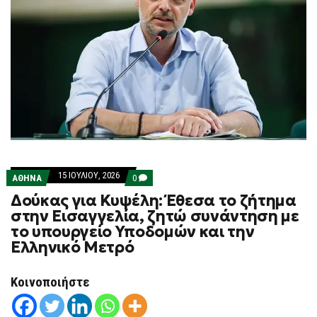
15 ΙΟΥΛΊΟΥ, 2026
COMMENTS
ΑΘΗΝΑ
0
ON
Δούκας για Κυψέλη: Έθεσα το ζήτημα
ΔΟΎΚΑΣ
ΓΙΑ
στην Εισαγγελία, ζητώ συνάντηση με
ΚΥΨΈΛΗ:
το υπουργείο Υποδομών και την
ΈΘΕΣΑ
ΤΟ
Ελληνικό Μετρό
ΖΉΤΗΜΑ
ΣΤΗΝ
ΕΙΣΑΓΓΕΛΊΑ,
Κοινοποιήστε
ΖΗΤΏ
ΣΥΝΆΝΤΗΣΗ
ΜΕ
ΤΟ