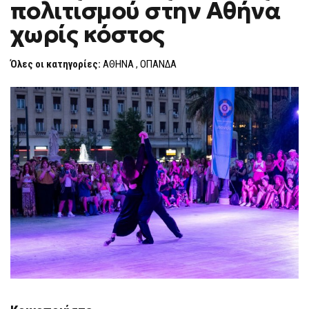
πολιτισμού στην Αθήνα
ΑΝΆΣΕΣ
F
ΠΟΛΙΤΙΣΜΟΎ
O
ΣΤΗΝ
χωρίς κόστος
R
ΑΘΉΝΑ
ΧΩΡΊΣ
M
ΚΌΣΤΟΣ
Όλες οι κατηγορίες:
ΑΘΗΝΑ
,
ΟΠΑΝΔΑ