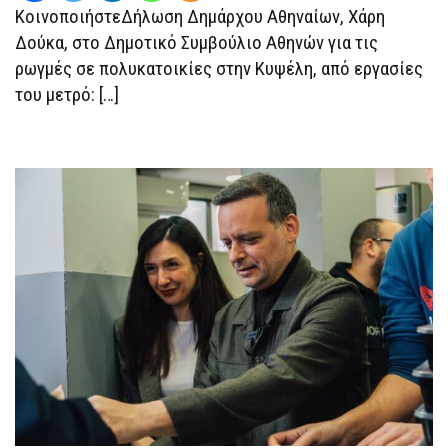
ΚοινοποιήστεΔήλωση Δημάρχου Αθηναίων, Χάρη
ΥΠΟΥΡΓΕΊΟ
ΥΠΟΔΟΜΏΝ
Δούκα, στο Δημοτικό Συμβούλιο Αθηνών για τις
ΚΑΙ
ΤΗΝ
ρωγμές σε πολυκατοικίες στην Κυψέλη, από εργασίες
ΕΛΛΗΝΙΚΌ
ΜΕΤΡΌ
του μετρό: […]