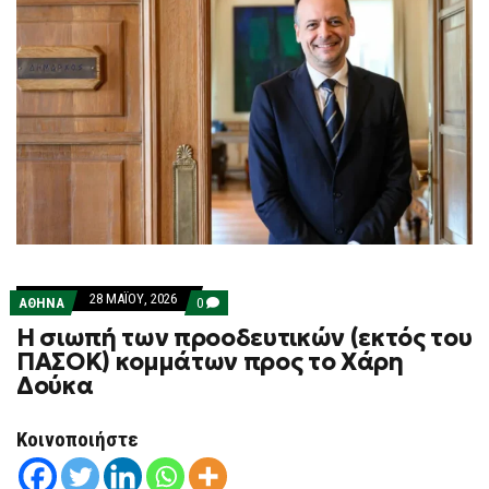
28 ΜΑΪ́ΟΥ, 2026
COMMENTS
ΑΘΗΝΑ
0
ON
Η σιωπή των προοδευτικών (εκτός του
Η
ΣΙΩΠΉ
ΠΑΣΟΚ) κομμάτων προς το Χάρη
ΤΩΝ
Δούκα
ΠΡΟΟΔΕΥΤΙΚΏΝ
(ΕΚΤΌΣ
ΤΟΥ
ΠΑΣΟΚ)
Κοινοποιήστε
ΚΟΜΜΆΤΩΝ
ΠΡΟΣ
ΤΟ