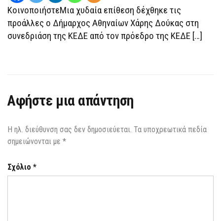
ΧΆΡΗ
ΚοινοποιήστεΜια χυδαία επίθεση δέχθηκε τις
ΔΟΎΚΑ
προάλλες ο Δήμαρχος Αθηναίων Χάρης Δούκας στη
συνεδριάση της ΚΕΔΕ από τον πρόεδρο της ΚΕΔΕ […]
Αφήστε μια απάντηση
Η ηλ. διεύθυνση σας δεν δημοσιεύεται.
Τα υποχρεωτικά πεδία
σημειώνονται με
*
Σχόλιο
*