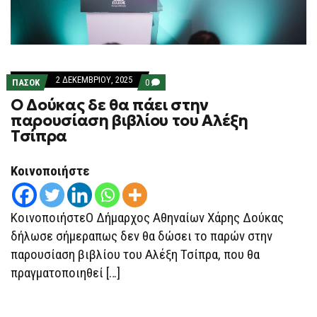
2 ΔΕΚΕΜΒΡΊΟΥ, 2025
COMMENTS
ΠΑΣΟΚ
0
ON
O Δούκας δε θα πάει στην
O
ΔΟΎΚΑΣ
παρουσίαση βιβλίου του Αλέξη
ΔΕ
Τσίπρα
ΘΑ
ΠΆΕΙ
ΣΤΗΝ
ΠΑΡΟΥΣΊΑΣΗ
Κοινοποιήστε
ΒΙΒΛΊΟΥ
ΤΟΥ
ΑΛΈΞΗ
ΤΣΊΠΡΑ
ΚοινοποιήστεΟ Δήμαρχος Αθηναίων Χάρης Δούκας
δήλωσε σήμεραπως δεν θα δώσει το παρών στην
παρουσίαση βιβλίου του Αλέξη Τσίπρα, που θα
πραγματοποιηθεί […]