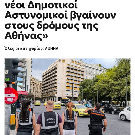
νέοι Δημοτικοί
«ΟΙ
F
94
O
ΝΈΟΙ
Αστυνομικοί βγαίνουν
R
ΔΗΜΟΤΙΚΟΊ
ΑΣΤΥΝΟΜΙΚΟΊ
M
στους δρόμους της
ΒΓΑΊΝΟΥΝ
ΣΤΟΥΣ
Αθήνας»
ΔΡΌΜΟΥΣ
ΤΗΣ
ΑΘΉΝΑΣ»
Όλες οι κατηγορίες:
ΑΘΗΝΑ