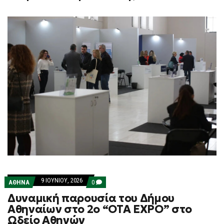
9 ΙΟΥΝΊΟΥ, 2026
COMMENTS
ΑΘΗΝΑ
0
ON
Δυναμική παρουσία του Δήμου
ΔΥΝΑΜΙΚΉ
ΠΑΡΟΥΣΊΑ
Αθηναίων στο 2ο “OTA EXPO” στο
ΤΟΥ
Ωδείο Αθηνών
ΔΉΜΟΥ