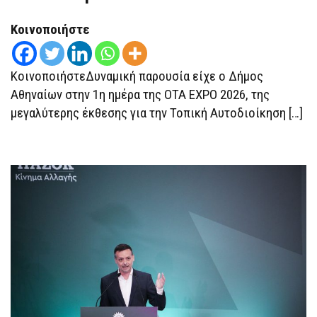
ΑΘΗΝΑΊΩΝ
ΣΤΟ
2Ο
Κοινοποιήστε
“OTA
EXPO”
ΣΤΟ
ΩΔΕΊΟ
ΚοινοποιήστεΔυναμική παρουσία είχε ο Δήμος
ΑΘΗΝΏΝ
Αθηναίων στην 1η ημέρα της OTA EXPO 2026, της
μεγαλύτερης έκθεσης για την Τοπική Αυτοδιοίκηση […]