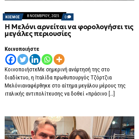
8 ΝΟΕΜΒΡΊΟΥ, 2025
COMMENTS
ΚΟΣΜΟΣ
0
ON
H Μελόνι αρνείται να φορολογήσει τις
H
ΜΕΛΌΝΙ
μεγάλες περιουσίες
ΑΡΝΕΊΤΑΙ
ΝΑ
ΦΟΡΟΛΟΓΉΣΕΙ
Κοινοποιήστε
ΤΙΣ
ΜΕΓΆΛΕΣ
ΠΕΡΙΟΥΣΊΕΣ
ΚοινοποιήστεΜε σημερινή ανάρτησή της στο
διαδίκτυο, η Ιταλίδα πρωθυπουργός Τζόρτζια
Μελόνιαναφέρθηκε στο αίτημα μεγάλου μέρους της
ιταλικής αντιπολίτευσης να δοθεί «πράσινο […]