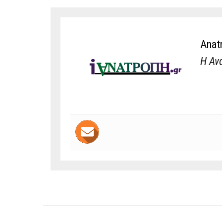
Anat
Η Αν