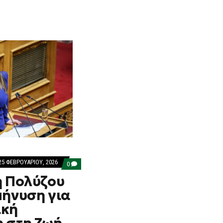
25 ΦΕΒΡΟΥΑΡΊΟΥ, 2026
COMMENTS
0
ON
ή Πολύζου
Η
ΒΑΣΙΛΙΚΉ
μήνυση για
ΠΟΛΎΖΟΥ
ΚΑΤΈΘΕΣΕ
ική
ΜΉΝΥΣΗ
ΓΙΑ