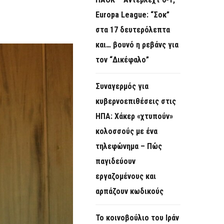
O
Europa League: “Σοκ”
R
στα 17 δευτερόλεπτα
M
και… βουνό η ρεβάνς για
τον “Δικέφαλο”
Συναγερμός για
κυβερνοεπιθέσεις στις
ΗΠΑ: Χάκερ «χτυπούν»
κολοσσούς με ένα
τηλεφώνημα – Πώς
παγιδεύουν
εργαζομένους και
αρπάζουν κωδικούς
Το κοινοβούλιο του Ιράν