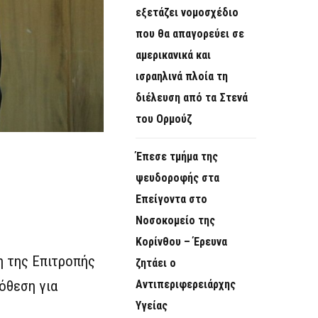
εξετάζει νομοσχέδιο
που θα απαγορεύει σε
αμερικανικά και
ισραηλινά πλοία τη
διέλευση από τα Στενά
του Ορμούζ
Έπεσε τμήμα της
ψευδοροφής στα
Επείγοντα στο
Νοσοκομείο της
Κορίνθου – Έρευνα
η της Επιτροπής
ζητάει ο
πόθεση για
Αντιπεριφερειάρχης
Υγείας