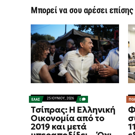
Μπορεί να σου αρέσει επίσης
25 ΙΟΥΝΊΟΥ, 2026
COMMENTS
ΕΛΑΣ
0
ΠΟ
ON
Τσίπρας: Η Ελληνική
Φ
ΤΣΊΠΡΑΣ:
Η
Οικονομία από το
σ
ΕΛΛΗΝΙΚΉ
ΟΙΚΟΝΟΜΊΑ
2019 και μετά
1
ΑΠΌ
ΤΟ