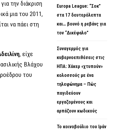
για την διάκριση
Europa League: “Σοκ”
κά μια του 2011,
στα 17 δευτερόλεπτα
ται να πάει στη
και… βουνό η ρεβάνς για
τον “Δικέφαλο”
Συναγερμός για
Αδειλίνη
, είχε
κυβερνοεπιθέσεις στις
Βασιλικής Βλάχου
ΗΠΑ: Χάκερ «χτυπούν»
προέδρου του
κολοσσούς με ένα
τηλεφώνημα – Πώς
παγιδεύουν
εργαζομένους και
αρπάζουν κωδικούς
Το κοινοβούλιο του Ιράν