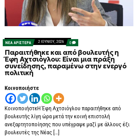
2 ΙΟΥΝΊΟΥ, 2026
COMMENTS
ΝΕΑ ΑΡΙΣΤΕΡΑ
0
ON
Παραιτήθηκε και από βουλευτής η
ΠΑΡΑΙΤΉΘΗΚΕ
ΚΑΙ
Έφη Αχτσιόγλου: Είναι μια πράξη
ΑΠΌ
συνείδησης, παραμένω στην ενεργό
ΒΟΥΛΕΥΤΉΣ
Η
πολιτική
ΈΦΗ
ΑΧΤΣΙΌΓΛΟΥ:
ΕΊΝΑΙ
Κοινοποιήστε
ΜΙΑ
ΠΡΆΞΗ
ΣΥΝΕΊΔΗΣΗΣ,
ΠΑΡΑΜΈΝΩ
ΚοινοποιήστεΗ Έφη Αχτσιόγλου παραιτήθηκε από
ΣΤΗΝ
ΕΝΕΡΓΌ
βουλευτής λίγη ώρα μετά την κοινή επιστολή
ΠΟΛΙΤΙΚΉ
ανεξαρτητοποίησης που υπέγραψε μαζί με άλλους έξι
βουλευτές της Νέας […]