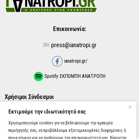
Επικοινωνία:
press@ianatropi.gr
ianatropi.gr/
Spotify ΕΚΠΟΜΠΗ ΑΝΑΤΡΟΠΗ
Χρήσιμοι Σύνδεσμοι
Εκτιμούμε την ιδιωτικότητά σας
ΌΡΟΙ ΧΡΉΣΗΣ
Χρησιμοποιούμε cookies για να βελτιώσουμε την εμπειρία
ΠΟΛΙΤΙΚΉ ΑΠΟΡΡΉΤΟΥ
περιήγησής σας, να προβάλλουμε εξατομικευμένες διαφημίσεις ή
περιεχόμενο και να αναλύουμε την επισκεψιμότητά μας. Κάνοντας