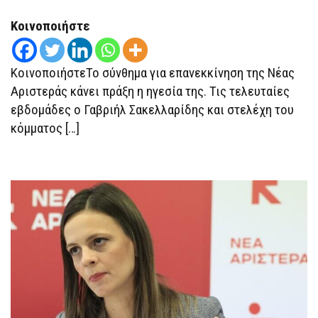
ΠΡΆΞΗ
ΤΗΝ
ΕΠΑΝΕΚΚΊΝΗΣΗ
Κοινοποιήστε
–
ΟΡΓΏΝΕΙ
ΑΘΉΝΑ
ΚΑΙ
ΚοινοποιήστεΤο σύνθημα για επανεκκίνηση της Νέας
ΠΕΡΙΦΈΡΕΙΑ
Ο
Αριστεράς κάνει πράξη η ηγεσία της. Τις τελευταίες
ΣΑΚΕΛΛΑΡΊΔΗΣ
εβδομάδες ο Γαβριήλ Σακελλαρίδης και στελέχη του
κόμματος […]