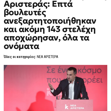
Αριστεράς: Επτά
ΚΟ
F
ΤΗΣ
O
ΝΈΑΣ
βουλευτές
R
ΑΡΙΣΤΕΡΆΣ:
ΕΠΤΆ
M
ανεξαρτητοποιήθηκαν
ΒΟΥΛΕΥΤΈΣ
ΑΝΕΞΑΡΤΗΤΟΠΟΙΉΘΗΚΑΝ
και ακόμη 143 στελέχη
ΚΑΙ
ΑΚΌΜΗ
143
αποχώρησαν, όλα τα
ΣΤΕΛΈΧΗ
ΑΠΟΧΏΡΗΣΑΝ,
ονόματα
ΌΛΑ
ΤΑ
ΟΝΌΜΑΤΑ
Όλες οι κατηγορίες:
ΝΕΑ ΑΡΙΣΤΕΡΑ