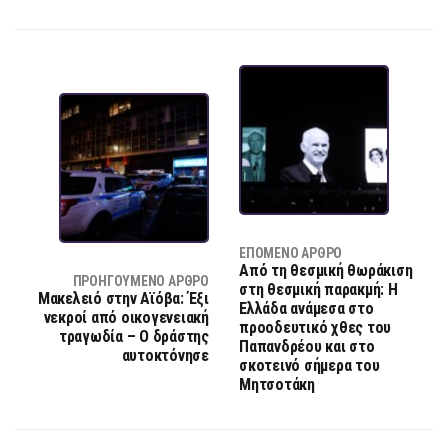
ΕΠΌΜΕΝΟ ΆΡΘΡΟ
Από τη θεσμική θωράκιση
ΠΡΟΗΓΟΎΜΕΝΟ ΆΡΘΡΟ
στη θεσμική παρακμή: Η
Μακελειό στην Αϊόβα: Έξι
Ελλάδα ανάμεσα στο
νεκροί από οικογενειακή
προοδευτικό χθες του
τραγωδία – Ο δράστης
Παπανδρέου και στο
αυτοκτόνησε
σκοτεινό σήμερα του
Μητσοτάκη