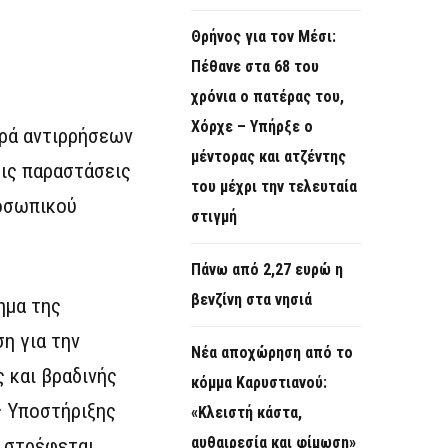
Θρήνος για τον Μέσι:
Πέθανε στα 68 του
χρόνια ο πατέρας του,
Χόρχε – Υπήρξε ο
ιρά αντιρρήσεων
μέντορας και ατζέντης
τις παραστάσεις
του μέχρι την τελευταία
οσωπικού
στιγμή
Πάνω από 2,27 ευρώ η
βενζίνη στα νησιά
ημα της
η για την
Νέα αποχώρηση από το
 και βραδινής
κόμμα Καρυστιανού:
ς Υποστήριξης
«Κλειστή κάστα,
αυθαιρεσία και φίμωση»
 στρέφεται