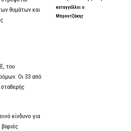
καταγγέλλει ο
των θυμάτων και
Μπρουτζάκης
υς
Ε, του
ρόμων. Οι 33 από
 σταθερής
οινό κίνδυνο για
 βαριές