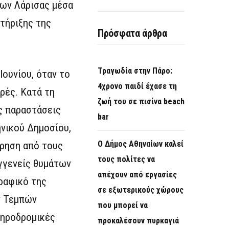
ων Λάρισας μέσα
τήριξης της
Πρόσφατα άρθρα
Τραγωδία στην Πάρο:
Ιουνίου, όταν το
4χρονο παιδί έχασε τη
ρές. Κατά τη
ζωή του σε πισίνα beach
ς παραστάσεις
bar
νικού Δημοσίου,
Ο Δήμος Αθηναίων καλεί
ρρηση από τους
τους πολίτες να
γγενείς θυμάτων
απέχουν από εργασίες
ραφικό της
σε εξωτερικούς χώρους
ν Τεμπών
που μπορεί να
ιδηροδρομικές
προκαλέσουν πυρκαγιά