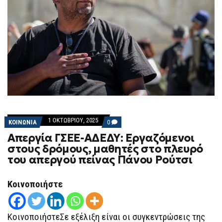
1 ΟΚΤΩΒΡΊΟΥ, 2025
COMMENTS
ΚΟΙΝΩΝΙΑ
0
ON
Απεργία ΓΣΕΕ-ΑΔΕΔΥ: Εργαζόμενοι
ΑΠΕΡΓΊΑ
ΓΣΕΕ-
στους δρόμους, μαθητές στο πλευρό
ΑΔΕΔΥ:
του απεργού πείνας Πάνου Ρούτσι
ΕΡΓΑΖΌΜΕΝΟΙ
ΣΤΟΥΣ
ΔΡΌΜΟΥΣ,
ΜΑΘΗΤΈΣ
Κοινοποιήστε
ΣΤΟ
ΠΛΕΥΡΌ
ΤΟΥ
ΑΠΕΡΓΟΎ
ΚοινοποιήστεΣε εξέλιξη είναι οι συγκεντρώσεις της
ΠΕΊΝΑΣ