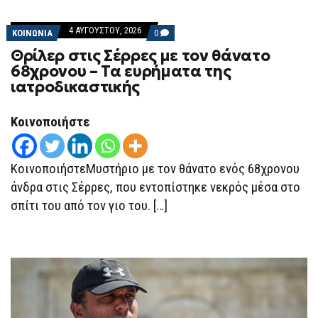
4 ΑΥΓΟΎΣΤΟΥ, 2026
COMMENTS
ΚΟΙΝΩΝΙΑ
0
ON
Θρίλερ στις Σέρρες με τον θάνατο
ΘΡΊΛΕΡ
ΣΤΙΣ
68χρονου – Τα ευρήματα της
ΣΈΡΡΕΣ
ιατροδικαστικής
ΜΕ
ΤΟΝ
ΘΆΝΑΤΟ
68ΧΡΟΝΟΥ
Κοινοποιήστε
–
ΤΑ
ΕΥΡΉΜΑΤΑ
ΤΗΣ
ΚοινοποιήστεΜυστήριο με τον θάνατο ενός 68χρονου
ΙΑΤΡΟΔΙΚΑΣΤΙΚΉΣ
άνδρα στις Σέρρες, που εντοπίστηκε νεκρός μέσα στο
σπίτι του από τον γιο του. […]