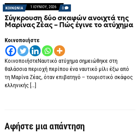
1 ΙΟΥΝΊΟΥ, 2026
COMMENTS
ΚΟΙΝΩΝΙΑ
0
ON
Σύγκρουση δύο σκαφών ανοιχτά της
ΣΎΓΚΡΟΥΣΗ
ΔΎΟ
Μαρίνας Ζέας – Πώς έγινε το ατύχημα
ΣΚΑΦΏΝ
ΑΝΟΙΧΤΆ
ΤΗΣ
Κοινοποιήστε
ΜΑΡΊΝΑΣ
ΖΈΑΣ
–
ΠΏΣ
ΈΓΙΝΕ
ΚοινοποιήστεΝαυτικό ατύχημα σημειώθηκε στη
ΤΟ
θαλάσσια περιοχή περίπου ένα ναυτικό μίλι έξω από
ΑΤΎΧΗΜΑ
τη Μαρίνα Ζέας, όταν επιβατηγό – τουριστικό σκάφος
ελληνικής […]
Αφήστε μια απάντηση