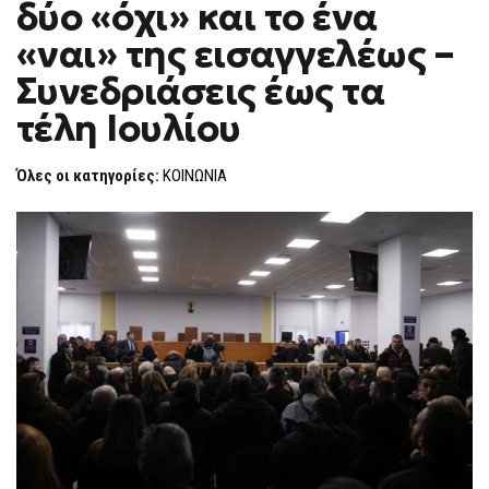
δύο «όχι» και το ένα
ΤΑ
F
ΤΈΜΠΗ:
O
ΤΑ
«ναι» της εισαγγελέως –
R
ΔΎΟ
«ΌΧΙ»
M
Συνεδριάσεις έως τα
ΚΑΙ
ΤΟ
τέλη Ιουλίου
ΈΝΑ
«ΝΑΙ»
ΤΗΣ
ΕΙΣΑΓΓΕΛΈΩΣ
Όλες οι κατηγορίες:
ΚΟΙΝΩΝΙΑ
–
ΣΥΝΕΔΡΙΆΣΕΙΣ
ΈΩΣ
ΤΑ
ΤΈΛΗ
ΙΟΥΛΊΟΥ