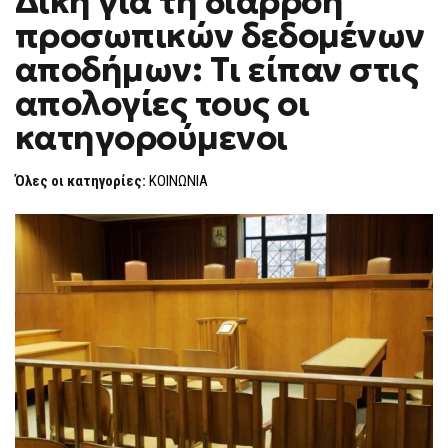
Δίκη για τη διαρροή
H
ΓΙΑ
προσωπικών δεδομένων
ΤΗ
F
ΔΙΑΡΡΟΉ
O
ΠΡΟΣΩΠΙΚΏΝ
αποδήμων: Tι είπαν στις
R
ΔΕΔΟΜΈΝΩΝ
ΑΠΟΔΉΜΩΝ:
M
απολογίες τους οι
TΙ
ΕΊΠΑΝ
κατηγορούμενοι
ΣΤΙΣ
ΑΠΟΛΟΓΊΕΣ
ΤΟΥΣ
ΟΙ
Όλες οι κατηγορίες:
ΚΟΙΝΩΝΙΑ
ΚΑΤΗΓΟΡΟΎΜΕΝΟΙ