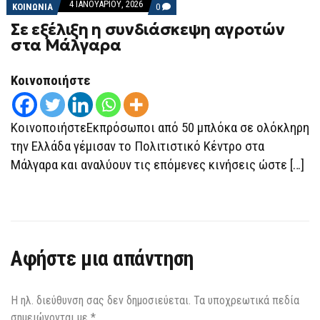
4 ΙΑΝΟΥΑΡΊΟΥ, 2026
COMMENTS
ΚΟΙΝΩΝΙΑ
0
ON
Σε εξέλιξη η συνδιάσκεψη αγροτών
ΣΕ
ΕΞΈΛΙΞΗ
στα Μάλγαρα
Η
ΣΥΝΔΙΆΣΚΕΨΗ
ΑΓΡΟΤΏΝ
Κοινοποιήστε
ΣΤΑ
ΜΆΛΓΑΡΑ
ΚοινοποιήστεΕκπρόσωποι από 50 μπλόκα σε ολόκληρη
την Ελλάδα γέμισαν το Πολιτιστικό Κέντρο στα
Μάλγαρα και αναλύουν τις επόμενες κινήσεις ώστε […]
Αφήστε μια απάντηση
Η ηλ. διεύθυνση σας δεν δημοσιεύεται.
Τα υποχρεωτικά πεδία
σημειώνονται με
*