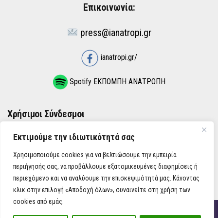
Επικοινωνία:
press@ianatropi.gr
ianatropi.gr/
Spotify ΕΚΠΟΜΠΗ ΑΝΑΤΡΟΠΗ
Χρήσιμοι Σύνδεσμοι
Εκτιμούμε την ιδιωτικότητά σας
ΌΡΟΙ ΧΡΉΣΗΣ
Χρησιμοποιούμε cookies για να βελτιώσουμε την εμπειρία
ΠΟΛΙΤΙΚΉ ΑΠΟΡΡΉΤΟΥ
περιήγησής σας, να προβάλλουμε εξατομικευμένες διαφημίσεις ή
περιεχόμενο και να αναλύουμε την επισκεψιμότητά μας. Κάνοντας
κλικ στην επιλογή «Αποδοχή όλων», συναινείτε στη χρήση των
cookies από εμάς.
iAnatropi ©