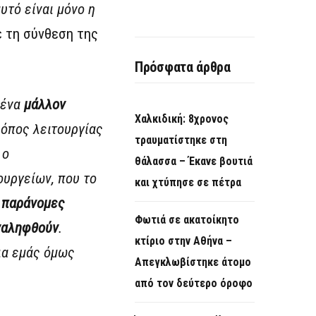
υτό είναι μόνο η
ε τη σύνθεση της
Πρόσφατα άρθρα
 ένα
μάλλον
Χαλκιδική: 8χρονος
ρόπος λειτουργίας
τραυματίστηκε στη
 ο
θάλασσα – Έκανε βουτιά
ουργείων, που το
και χτύπησε σε πέτρα
ι παράνομες
Φωτιά σε ακατοίκητο
αναληφθούν
.
κτίριο στην Αθήνα –
ια εμάς όμως
Απεγκλωβίστηκε άτομο
από τον δεύτερο όροφο