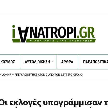
ΚΟΣΜΟΣ
ΑΥΤΟΔΙΟΙΚΗΣΗ
ΑΡΘΡΑ
ΠΑΡΑΠΟΛΙΤΙΚ
 ΑΜΕΡΙΚΑΝΙΚΉ ΓΕΡΟΥΣΊΑ ΓΙΑ ΝΟΜΟΣΧΈΔΙΟ ΠΟΥ ΠΡΟΒΛΈΠΕΙ ΤΗΝ ΕΠΙΒΟΛΉ ΣΗΜΑΝΤΙΚ
ΗΚΕ ΣΤΗ ΘΆΛΑΣΣΑ – ΈΚΑΝΕ ΒΟΥΤΙΆ ΚΑΙ ΧΤΎΠΗΣΕ ΣΕ ΠΈΤΡΑ
ΤΗΝ ΑΘΉΝΑ – ΑΠΕΓΚΛΩΒΊΣΤΗΚΕ ΆΤΟΜΟ ΑΠΌ ΤΟΝ ΔΕΎΤΕΡΟ ΌΡΟΦΟ
 ΒΟΥΤΙΆ 3,6% ΣΤΟΝ ΠΡΑΓΜΑΤΙΚΌ ΜΙΣΘΌ ΚΑΙ ΤΟ ΔΙΑΘΈΣΙΜΟ ΕΙΣΌΔΗΜΑ ΤΟ ΠΡΏΤΟ Τ
Α ΝΑ ΑΦΉΣΕΙ ΤΟΝ ΒΑΓΓΈΛΗ ΠΑΥΛΊΔΗ -ΕΤΟΙΜΆΖΕΙ ΠΡΟΣΦΟΡΆ Η ΦΕΝΈΡΜΠΑΧΤΣΕ
 ΑΜΕΡΙΚΑΝΙΚΉ ΓΕΡΟΥΣΊΑ ΓΙΑ ΝΟΜΟΣΧΈΔΙΟ ΠΟΥ ΠΡΟΒΛΈΠΕΙ ΤΗΝ ΕΠΙΒΟΛΉ ΣΗΜΑΝΤΙΚ
ΗΚΕ ΣΤΗ ΘΆΛΑΣΣΑ – ΈΚΑΝΕ ΒΟΥΤΙΆ ΚΑΙ ΧΤΎΠΗΣΕ ΣΕ ΠΈΤΡΑ
Οι εκλογές υπογράμμισαν 