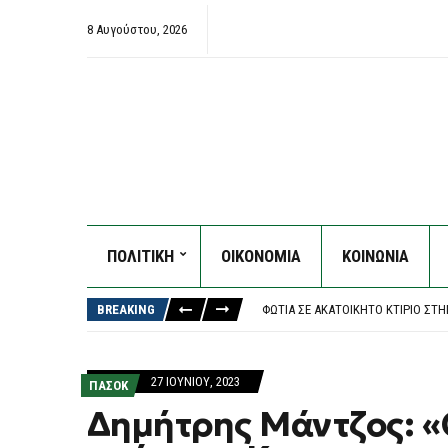
8 Αυγούστου, 2026
ΠΟΛΙΤΙΚΗ
ΟΙΚΟΝΟΜΙΑ
ΚΟΙΝΩΝΙΑ
ΖΕΛΈΝΣΚΙ: ΤΟ ”ΕΥΧΑΡΙΣΤΏ” ΣΤΗΝ
ΧΑΛΚΙΔΙΚΉ: 8ΧΡΟΝΟΣ ΤΡΑΥΜΑΤΊΣΤ
BREAKING
ΦΩΤΙΆ ΣΕ ΑΚΑΤΟΊΚΗΤΟ ΚΤΊΡΙΟ Σ
ΈΚΘΕΣΗ – ΚΑΤΑΠΈΛΤΗΣ ΤΟΥ ΟΟΣΑ:
ΜΠΕΝΦΊΚΑ: Ο ΜΟΝΑΔΙΚΌΣ ΌΡΟΣ ΓΙ
ΖΕΛΈΝΣΚΙ: ΤΟ ”ΕΥΧΑΡΙΣΤΏ” ΣΤΗΝ
27 ΙΟΥΝΊΟΥ, 2023
ΠΑΣΟΚ
ΧΑΛΚΙΔΙΚΉ: 8ΧΡΟΝΟΣ ΤΡΑΥΜΑΤΊΣΤ
Δημήτρης Μάντζος: «