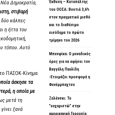
Έκθεση – Καταπέλτης
η Νέα Δημοκρατία,
του ΟΟΣΑ: Βουτιά 3,6%
ιστη, στιβαρή
στον πραγματικό μισθό
ς δύο κάλπες
και το διαθέσιμο
αι η ήττα του
εισόδημα το πρώτο
ικοδομητική,
τρίμηνο του 2026
ου τόπου. Αυτό
Μπενφίκα: Ο μοναδικός
όρος για να αφήσει τον
Βαγγέλη Παυλίδη
στο ΠΑΣΟΚ-Κίνημα
-Ετοιμάζει προσφορά η
οποία άσκησε τα
Φενέρμπαχτσε
τερά, η οποία με
Ζελένσκι: Το
ίως μετά τη
”ευχαριστώ” στην
 γίνει ξανά
αμερικανική Γερουσία