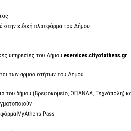
τος
 στην ειδική πλατφόρμα του Δήμου
κές υπηρεσίες του Δήμου
eservices.cityofathens.gr
ται των αρμοδιοτήτων του Δήμου
α του δήμου (Βρεφοκομείο, ΟΠΑΝΔΑ, Τεχνόπολη) κα
αγματοποιούν
τφόρμα MyAthens Pass