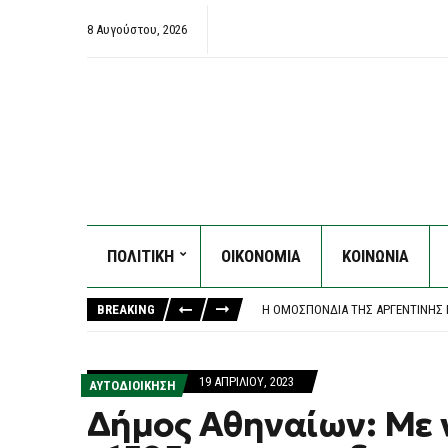
8 Αυγούστου, 2026
ΠΟΛΙΤΙΚΗ
ΟΙΚΟΝΟΜΙΑ
ΚΟΙΝΩΝΙΑ
ΚΟΖΆΝΗ: ΦΩΤΙΆ ΣΕ ΔΑΣΙΚΉ ΈΚΤΑΣ
«ΚΑΙΝΟΦΑΝΉΣ ΚΑΙ ΆΚΥΡΗ» Η ΝΈΑ 
BREAKING
Η ΟΜΟΣΠΟΝΔΊΑ ΤΗΣ ΑΡΓΕΝΤΙΝΉΣ Π
ΦΩΤΙΆ ΣΤΗΝ ΕΡΜΑΚΙΆ ΚΟΖΆΝΗΣ – Ε
ΈΣΒΗΣΕ Η ΠΥΡΚΑΓΙΆ ΣΤΟ ΜΑΡΚΌΠ
ΚΟΖΆΝΗ: ΦΩΤΙΆ ΣΕ ΔΑΣΙΚΉ ΈΚΤΑΣ
19 ΑΠΡΙΛΊΟΥ, 2023
ΑΥΤΟΔΙΟΙΚΗΣΗ
«ΚΑΙΝΟΦΑΝΉΣ ΚΑΙ ΆΚΥΡΗ» Η ΝΈΑ 
Δήμος Αθηναίων: Με ν