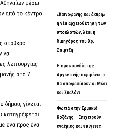
 Αθηναίων μέσω
ων από το κέντρο
«Καινοφανής και άκυρη»
η νέα αρχειοθέτηση των
υποκλοπών, λέει η
δικηγόρος του Χρ.
ας σταθερό
Σπίρτζη
ν να
ρες λειτουργίας
Η ομοσπονδία της
μονής στα 7
Αργεντινής περιμένει τι
θα αποφασίσουν οι Μέσι
και Σκαλόνι
υ δήμου, γίνεται
Φωτιά στην Ερμακιά
ου καταγράφεται
Κοζάνης – Επιχειρούν
με ένα προς ένα
εναέριες και επίγειες