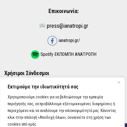
Επικοινωνία:
press@ianatropi.gr
ianatropi.gr/
Spotify ΕΚΠΟΜΠΗ ΑΝΑΤΡΟΠΗ
Χρήσιμοι Σύνδεσμοι
Εκτιμούμε την ιδιωτικότητά σας
ΌΡΟΙ ΧΡΉΣΗΣ
Χρησιμοποιούμε cookies για να βελτιώσουμε την εμπειρία
ΠΟΛΙΤΙΚΉ ΑΠΟΡΡΉΤΟΥ
περιήγησής σας, να προβάλλουμε εξατομικευμένες διαφημίσεις ή
περιεχόμενο και να αναλύουμε την επισκεψιμότητά μας. Κάνοντας
κλικ στην επιλογή «Αποδοχή όλων», συναινείτε στη χρήση των
cookies από εμάς.