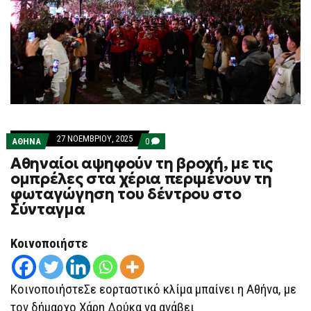
27 ΝΟΕΜΒΡΊΟΥ, 2025
COMMENTS
ΑΘΗΝΑ
0
ON
Αθηναίοι αψηφούν τη βροχή, με τις
ΑΘΗΝΑΊΟΙ
ΑΨΗΦΟΎΝ
ομπρέλες στα χέρια περιμένουν τη
ΤΗ
φωταγώγηση του δέντρου στο
ΒΡΟΧΉ,
ΜΕ
Σύνταγμα
ΤΙΣ
ΟΜΠΡΈΛΕΣ
ΣΤΑ
Κοινοποιήστε
ΧΈΡΙΑ
ΠΕΡΙΜΈΝΟΥΝ
ΤΗ
ΦΩΤΑΓΏΓΗΣΗ
ΚοινοποιήστεΣε εορταστικό κλίμα μπαίνει η Αθήνα, με
ΤΟΥ
ΔΈΝΤΡΟΥ
τον δήμαρχο Χάρη Δούκα να ανάβει
ΣΤΟ