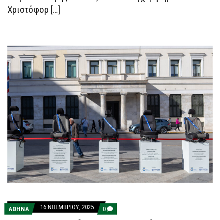
Χριστόφορ […]
16 ΝΟΕΜΒΡΊΟΥ, 2025
COMMENTS
ΑΘΗΝΑ
0
ON