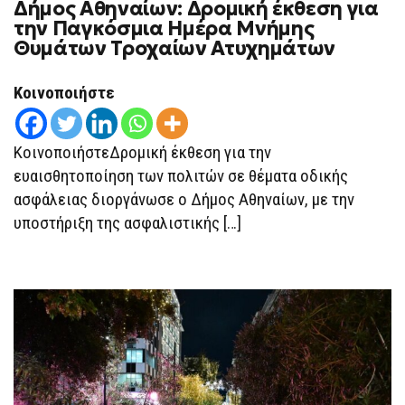
Δήμος Αθηναίων: Δρομική έκθεση για
ΔΉΜΟΣ
ΑΘΗΝΑΊΩΝ:
την Παγκόσμια Ημέρα Μνήμης
ΔΡΟΜΙΚΉ
Θυμάτων Τροχαίων Ατυχημάτων
ΈΚΘΕΣΗ
ΓΙΑ
ΤΗΝ
ΠΑΓΚΌΣΜΙΑ
Κοινοποιήστε
ΗΜΈΡΑ
ΜΝΉΜΗΣ
ΘΥΜΆΤΩΝ
ΤΡΟΧΑΊΩΝ
ΚοινοποιήστεΔρομική έκθεση για την
ΑΤΥΧΗΜΆΤΩΝ
ευαισθητοποίηση των πολιτών σε θέματα οδικής
ασφάλειας διοργάνωσε ο Δήμος Αθηναίων, με την
υποστήριξη της ασφαλιστικής […]