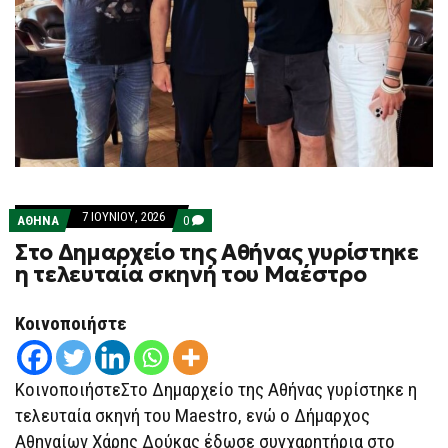
7 ΙΟΥΝΊΟΥ, 2026
COMMENTS
ΑΘΗΝΑ
0
ON
Στο Δημαρχείο της Αθήνας γυρίστηκε
ΣΤΟ
ΔΗΜΑΡΧΕΊΟ
η τελευταία σκηνή του Μαέστρο
ΤΗΣ
ΑΘΉΝΑΣ
ΓΥΡΊΣΤΗΚΕ
Κοινοποιήστε
Η
ΤΕΛΕΥΤΑΊΑ
ΣΚΗΝΉ
ΤΟΥ
ΜΑΈΣΤΡΟ
ΚοινοποιήστεΣτο Δημαρχείο της Αθήνας γυρίστηκε η
τελευταία σκηνή του Maestro, ενώ ο Δήμαρχος
Αθηναίων Χάρης Δούκας έδωσε συγχαρητήρια στο