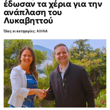
έδωσαν τα χέρια για την
AIRBNB
F
ΈΔΩΣΑΝ
O
ΤΑ
ανάπλαση του
R
ΧΈΡΙΑ
ΓΙΑ
M
Λυκαβηττού
ΤΗΝ
ΑΝΆΠΛΑΣΗ
ΤΟΥ
ΛΥΚΑΒΗΤΤΟΎ
Όλες οι κατηγορίες:
ΑΘΗΝΑ