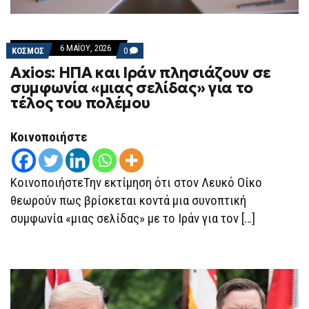
6 ΜΑΪ́ΟΥ, 2026
COMMENTS
ΚΟΣΜΟΣ
0
ON
Axios: ΗΠΑ και Ιράν πλησιάζουν σε
AXIOS:
ΗΠΑ
συμφωνία «μιας σελίδας» για το
ΚΑΙ
τέλος του πολέμου
ΙΡΆΝ
ΠΛΗΣΙΆΖΟΥΝ
ΣΕ
ΣΥΜΦΩΝΊΑ
Κοινοποιήστε
«ΜΙΑΣ
ΣΕΛΊΔΑΣ»
ΓΙΑ
ΤΟ
ΚοινοποιήστεΤην εκτίμηση ότι στον Λευκό Οίκο
ΤΈΛΟΣ
ΤΟΥ
θεωρούν πως βρίσκεται κοντά μια συνοπτική
ΠΟΛΈΜΟΥ
συμφωνία «μιας σελίδας» με το Ιράν για τον […]