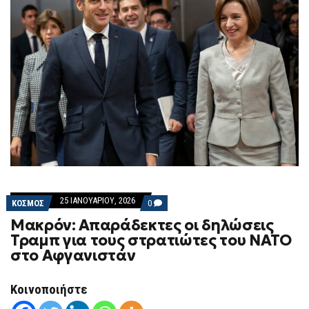
25 ΙΑΝΟΥΑΡΊΟΥ, 2026
COMMENTS
ΚΟΣΜΟΣ
0
ON
Μακρόν: Απαράδεκτες οι δηλώσεις
ΜΑΚΡΌΝ:
ΑΠΑΡΆΔΕΚΤΕΣ
Τραμπ για τους στρατιώτες του ΝΑΤΟ
ΟΙ
στο Αφγανιστάν
ΔΗΛΏΣΕΙΣ
ΤΡΑΜΠ
ΓΙΑ
ΤΟΥΣ
Κοινοποιήστε
ΣΤΡΑΤΙΏΤΕΣ
ΤΟΥ