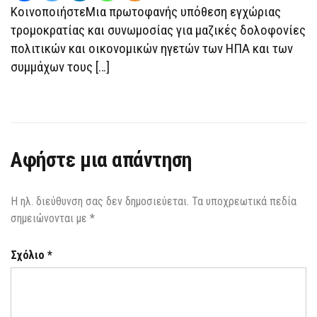
ΤΟΥ
ΚοινοποιήστεΜια πρωτοφανής υπόθεση εγχώριας
ΒΑΝΣ
ΣΤΟΝ
τρομοκρατίας και συνωμοσίας για μαζικές δολοφονίες
ΛΕΥΚΌ
πολιτικών και οικονομικών ηγετών των ΗΠΑ και των
ΟΊΚΟ
συμμάχων τους […]
Αφήστε μια απάντηση
Η ηλ. διεύθυνση σας δεν δημοσιεύεται.
Τα υποχρεωτικά πεδία
σημειώνονται με
*
Σχόλιο
*