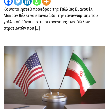
ΝΑΤΟ
ΣΤΟ
ΚοινοποιήστεΟ πρόεδρος της Γαλλίας Εμανουέλ
ΑΦΓΑΝΙΣΤΆΝ
Μακρόν θέλει να επαναλάβει την «αναγνώριση» του
γαλλικού έθνους στις οικογένειες των Γάλλων
στρατιωτών που […]