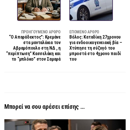
ΠΡΟΗΓΟΎΜΕΝΟ ΆΡΘΡΟ
ΕΠΌΜΕΝΟ ΆΡΘΡΟ
“Ο Απαράδεκτος”: Κρεμάνε
Βόλος: Καταδίκη 27χρονου
στα μανταλάκια τον
για ενδοοικογενειακή βία –
Αβραμόπουλο στη ΝΔ , η
Χτύπησε τη σύζυγό του
“περίπτωση” Κασσελάκη και
μπροστά στο 4χρονο παιδί
το “μπλόκο” στον Σαμαρά
του
Μπορεί να σου αρέσει επίσης …