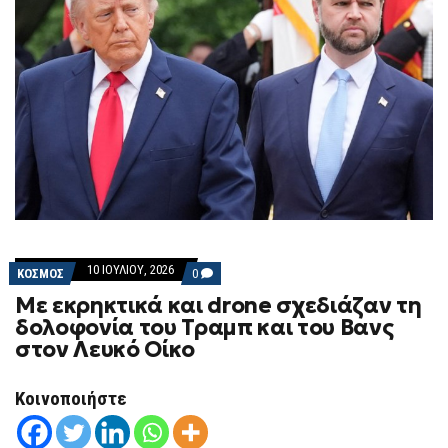
10 ΙΟΥΛΊΟΥ, 2026
COMMENTS
ΚΟΣΜΟΣ
0
ON
Με εκρηκτικά και drone σχεδιάζαν τη
ΜΕ
ΕΚΡΗΚΤΙΚΆ
δολοφονία του Τραμπ και του Βανς
ΚΑΙ
στον Λευκό Οίκο
DRONE
ΣΧΕΔΙΆΖΑΝ
ΤΗ
ΔΟΛΟΦΟΝΊΑ
Κοινοποιήστε
ΤΟΥ
ΤΡΑΜΠ
ΚΑΙ