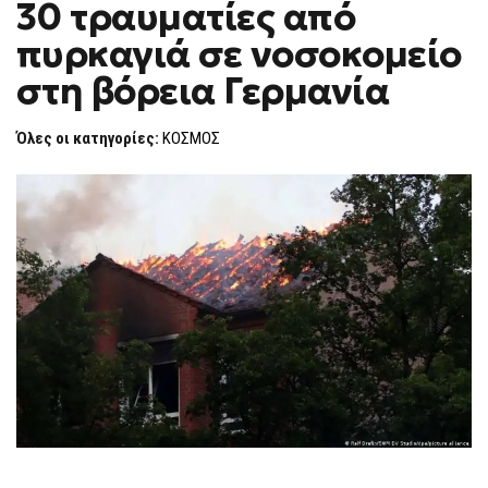
30 τραυματίες από
ΚΑΙ
F
ΠΆΝΩ
O
ΑΠΌ
πυρκαγιά σε νοσοκομείο
R
30
ΤΡΑΥΜΑΤΊΕΣ
M
στη βόρεια Γερμανία
ΑΠΌ
ΠΥΡΚΑΓΙΆ
ΣΕ
ΝΟΣΟΚΟΜΕΊΟ
Όλες οι κατηγορίες:
ΚΟΣΜΟΣ
ΣΤΗ
ΒΌΡΕΙΑ
ΓΕΡΜΑΝΊΑ