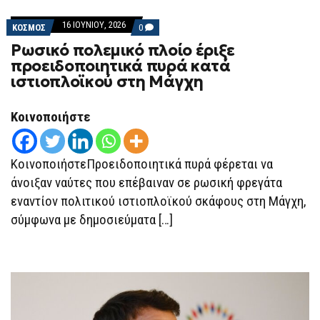
16 ΙΟΥΝΊΟΥ, 2026
COMMENTS
ΚΟΣΜΟΣ
0
ON
Ρωσικό πολεμικό πλοίο έριξε
ΡΩΣΙΚΌ
ΠΟΛΕΜΙΚΌ
προειδοποιητικά πυρά κατά
ΠΛΟΊΟ
ιστιοπλοϊκού στη Μάγχη
ΈΡΙΞΕ
ΠΡΟΕΙΔΟΠΟΙΗΤΙΚΆ
ΠΥΡΆ
ΚΑΤΆ
Κοινοποιήστε
ΙΣΤΙΟΠΛΟΪΚΟΎ
ΣΤΗ
ΜΆΓΧΗ
ΚοινοποιήστεΠροειδοποιητικά πυρά φέρεται να
άνοιξαν ναύτες που επέβαιναν σε ρωσική φρεγάτα
εναντίον πολιτικού ιστιοπλοϊκού σκάφους στη Μάγχη,
σύμφωνα με δημοσιεύματα […]