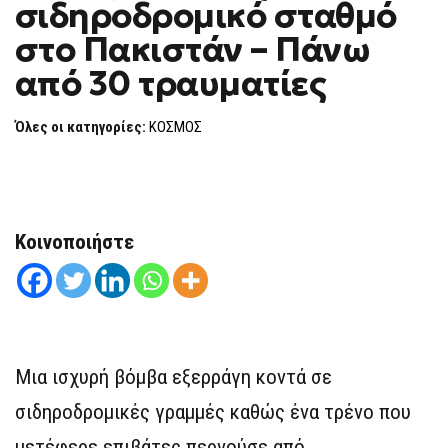
σιδηροδρομικό σταθμό
ΣΕ
F
ΣΙΔΗΡΟΔΡΟΜΙΚΌ
O
ΣΤΑΘΜΌ
στο Πακιστάν – Πάνω
R
ΣΤΟ
ΠΑΚΙΣΤΆΝ
M
από 30 τραυματίες
–
ΠΆΝΩ
ΑΠΌ
30
Όλες οι κατηγορίες:
ΚΟΣΜΟΣ
ΤΡΑΥΜΑΤΊΕΣ
Κοινοποιήστε
Μια ισχυρή βόμβα εξερράγη κοντά σε
σιδηροδρομικές γραμμές καθώς ένα τρένο που
μετέφερε επιβάτες περνούσε από