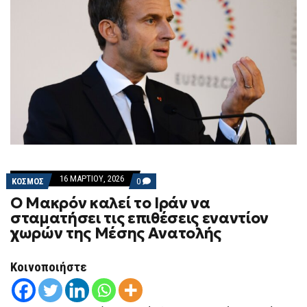
16 ΜΑΡΤΊΟΥ, 2026
COMMENTS
ΚΟΣΜΟΣ
0
ON
Ο Μακρόν καλεί το Ιράν να
Ο
ΜΑΚΡΌΝ
σταματήσει τις επιθέσεις εναντίον
ΚΑΛΕΊ
χωρών της Μέσης Ανατολής
ΤΟ
ΙΡΆΝ
ΝΑ
ΣΤΑΜΑΤΉΣΕΙ
Κοινοποιήστε
ΤΙΣ
ΕΠΙΘΈΣΕΙΣ
ΕΝΑΝΤΊΟΝ
ΧΩΡΏΝ