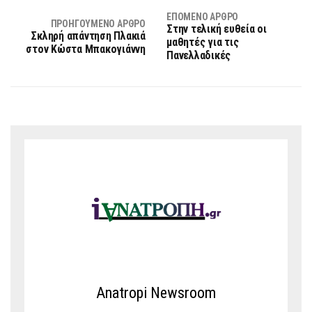
ΕΠΌΜΕΝΟ ΆΡΘΡΟ
ΠΡΟΗΓΟΎΜΕΝΟ ΆΡΘΡΟ
Στην τελική ευθεία οι
Σκληρή απάντηση Πλακιά
μαθητές για τις
στον Κώστα Μπακογιάννη
Πανελλαδικές
Anatropi Newsroom