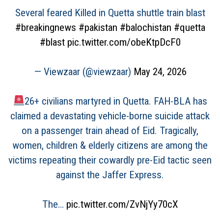
Several feared Killed in Quetta shuttle train blast
#breakingnews
#pakistan
#balochistan
#quetta
#blast
pic.twitter.com/obeKtpDcF0
— Viewzaar (@viewzaar)
May 24, 2026
26+ civilians martyred in Quetta. FAH-BLA has
claimed a devastating vehicle-borne suicide attack
on a passenger train ahead of Eid. Tragically,
women, children & elderly citizens are among the
victims repeating their cowardly pre-Eid tactic seen
against the Jaffer Express.
The…
pic.twitter.com/ZvNjYy70cX