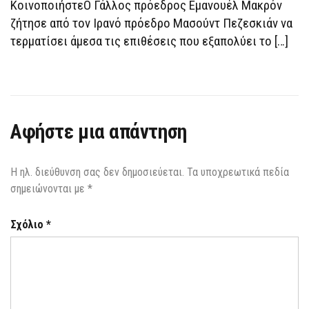
ΚοινοποιήστεΟ Γάλλος πρόεδρος Εμανουέλ Μακρόν
ΤΗΣ
ΜΈΣΗΣ
ζήτησε από τον Ιρανό πρόεδρο Μασούντ Πεζεσκιάν να
ΑΝΑΤΟΛΉΣ
τερματίσει άμεσα τις επιθέσεις που εξαπολύει το […]
Αφήστε μια απάντηση
Η ηλ. διεύθυνση σας δεν δημοσιεύεται.
Τα υποχρεωτικά πεδία
σημειώνονται με
*
Σχόλιο
*