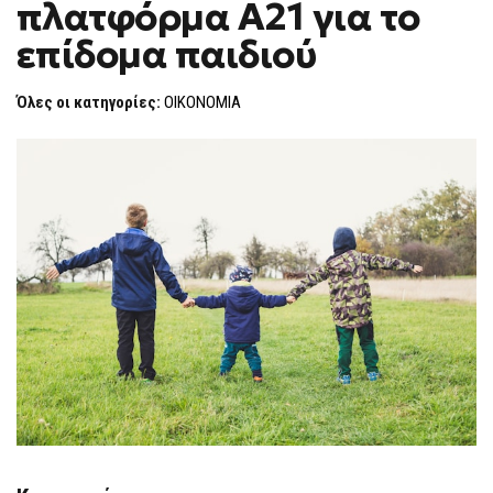
πλατφόρμα Α21 για το
ΠΛΑΤΦΌΡΜΑ
F
Α21
O
ΓΙΑ
επίδομα παιδιού
R
ΤΟ
ΕΠΊΔΟΜΑ
M
ΠΑΙΔΙΟΎ
Όλες οι κατηγορίες:
ΟΙΚΟΝΟΜΙΑ