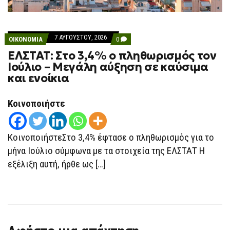
7 ΑΥΓΟΎΣΤΟΥ, 2026
COMMENTS
ΟΙΚΟΝΟΜΙΑ
0
ON
ΕΛΣΤΑΤ: Στο 3,4% ο πληθωρισμός τον
ΕΛΣΤΑΤ:
ΣΤΟ
Ιούλιο – Μεγάλη αύξηση σε καύσιμα
3,4%
και ενοίκια
Ο
ΠΛΗΘΩΡΙΣΜΌΣ
ΤΟΝ
ΙΟΎΛΙΟ
Κοινοποιήστε
–
ΜΕΓΆΛΗ
ΑΎΞΗΣΗ
ΣΕ
ΚοινοποιήστεΣτο 3,4% έφτασε ο πληθωρισμός για το
ΚΑΎΣΙΜΑ
ΚΑΙ
μήνα Ιούλιο σύμφωνα με τα στοιχεία της ΕΛΣΤΑΤ Η
ΕΝΟΊΚΙΑ
εξέλιξη αυτή, ήρθε ως […]