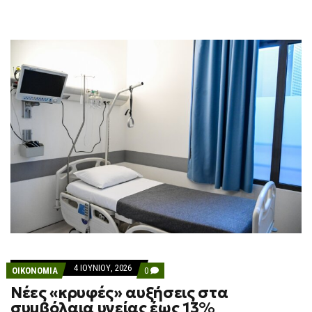
4 ΙΟΥΝΊΟΥ, 2026
COMMENTS
ΟΙΚΟΝΟΜΙΑ
0
ON
Νέες «κρυφές» αυξήσεις στα
ΝΈΕΣ
«ΚΡΥΦΈΣ»
συμβόλαια υγείας έως 13%
ΑΥΞΉΣΕΙΣ