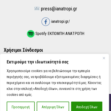
press@ianatropi.gr
ianatropi.gr/
Spotify ΕΚΠΟΜΠΗ ΑΝΑΤΡΟΠΗ
Χρήσιμοι Σύνδεσμοι
Εκτιμούμε την ιδιωτικότητά σας
ΌΡΟΙ ΧΡΉΣΗΣ
Χρησιμοποιούμε cookies για να βελτιώσουμε την εμπειρία
ΠΟΛΙΤΙΚΉ ΑΠΟΡΡΉΤΟΥ
περιήγησής σας, να προβάλλουμε εξατομικευμένες διαφημίσεις ή
περιεχόμενο και να αναλύουμε την επισκεψιμότητά μας. Κάνοντας
κλικ στην επιλογή «Αποδοχή όλων», συναινείτε στη χρήση των
cookies από εμάς.
iAnatropi ©
Προσαρμογή
Απόρριψη Όλων
Αποδοχή Όλων
Η Ανατροπή στην Ενημέρωση, την Πολιτική, την Καθημερινότητα