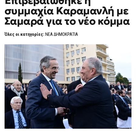
Επιβεβαιώθηκε η
H
Η
συμμαχία Καραμανλή με
ΣΥΜΜΑΧΊΑ
F
ΚΑΡΑΜΑΝΛΉ
O
ΜΕ
Σαμαρά για το νέο κόμμα
R
ΣΑΜΑΡΆ
ΓΙΑ
M
ΤΟ
Όλες οι κατηγορίες:
ΝΕΑ ΔΗΜΟΚΡΑΤΙΑ
ΝΈΟ
ΚΌΜΜΑ