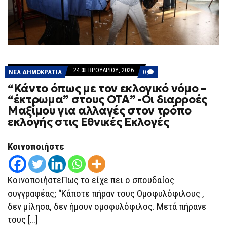
24 ΦΕΒΡΟΥΑΡΊΟΥ, 2026
COMMENTS
ΝΕΑ ΔΗΜΟΚΡΑΤΙΑ
0
ON
“Κάντο όπως με τον εκλογικό νόμο –
“ΚΆΝΤΟ
ΌΠΩΣ
“έκτρωμα” στους ΟΤΑ” -Οι διαρροές
ΜΕ
Μαξίμου για αλλαγές στον τρόπο
ΤΟΝ
ΕΚΛΟΓΙΚΌ
εκλογής στις Εθνικές Εκλογές
ΝΌΜΟ
–
“ΈΚΤΡΩΜΑ”
Κοινοποιήστε
ΣΤΟΥΣ
ΟΤΑ”
-ΟΙ
ΔΙΑΡΡΟΈΣ
ΚοινοποιήστεΠως το είχε πει ο σπουδαίος
ΜΑΞΊΜΟΥ
ΓΙΑ
συγγραφέας; “Κάποτε πήραν τους Ομοφυλόφιλους ,
ΑΛΛΑΓΈΣ
ΣΤΟΝ
δεν μίλησα, δεν ήμουν ομοφυλόφιλος. Μετά πήρανε
ΤΡΌΠΟ
ΕΚΛΟΓΉΣ
τους […]
ΣΤΙΣ