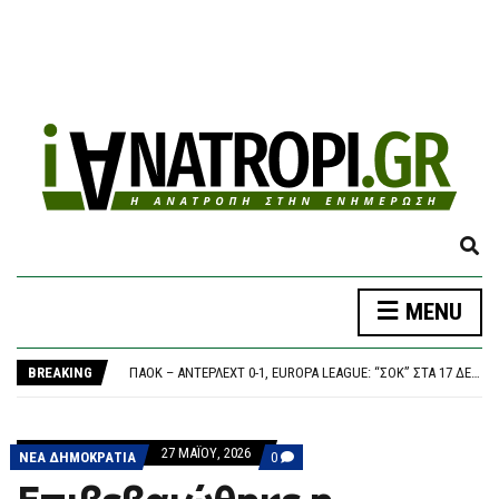
E
X
P
MENU
A
N
ΔΉΜΟΣ ΑΘΗΝΑΊΩΝ: ΣΥΝΕΧΊΖΟΝΤΑΙ ΟΙ ΕΝΤΑΤΙΚΟΊ ΈΛΕΓΧΟΙ ΤΗΣ ΔΗΜΟΤΙΚΉΣ ΑΣΤΥΝΟΜΊΑΣ ΓΙΑ ΤΗΝ ΠΡΟΣΤΑΣΊΑ ΤΟΥ ΔΗΜΌΣΙΟΥ ΚΟΙΝΌΧΡΗΣΤΟΥ ΧΏΡΟΥ
D
BREAKING
ΠΑΟΚ – ΆΝΤΕΡΛΕΧΤ 0-1, EUROPA LEAGUE: “ΣΟΚ” ΣΤΑ 17 ΔΕΥΤΕΡΌΛΕΠΤΑ ΚΑΙ… ΒΟΥΝΌ Η ΡΕΒΆΝΣ ΓΙΑ ΤΟΝ “ΔΙΚΈΦΑΛΟ”
S
ΣΥΝΑΓΕΡΜΌΣ ΓΙΑ ΚΥΒΕΡΝΟΕΠΙΘΈΣΕΙΣ ΣΤΙΣ ΗΠΑ: ΧΆΚΕΡ «ΧΤΥΠΟΎΝ» ΚΟΛΟΣΣΟΎΣ ΜΕ ΈΝΑ ΤΗΛΕΦΏΝΗΜΑ – ΠΏΣ ΠΑΓΙΔΕΎΟΥΝ ΕΡΓΑΖΟΜΈΝΟΥΣ ΚΑΙ ΑΡΠΆΖΟΥΝ ΚΩΔΙΚΟΎΣ
E
ΤΟ ΚΟΙΝΟΒΟΎΛΙΟ ΤΟΥ ΙΡΆΝ ΕΞΕΤΆΖΕΙ ΝΟΜΟΣΧΈΔΙΟ ΠΟΥ ΘΑ ΑΠΑΓΟΡΕΎΕΙ ΣΕ ΑΜΕΡΙΚΑΝΙΚΆ ΚΑΙ ΙΣΡΑΗΛΙΝΆ ΠΛΟΊΑ ΤΗ ΔΙΈΛΕΥΣΗ ΑΠΌ ΤΑ ΣΤΕΝΆ ΤΟΥ ΟΡΜΟΎΖ
A
ΈΠΕΣΕ ΤΜΉΜΑ ΤΗΣ ΨΕΥΔΟΡΟΦΉΣ ΣΤΑ ΕΠΕΊΓΟΝΤΑ ΣΤΟ ΝΟΣΟΚΟΜΕΊΟ ΤΗΣ ΚΟΡΊΝΘΟΥ – ΈΡΕΥΝΑ ΖΗΤΆΕΙ Ο ΑΝΤΙΠΕΡΙΦΕΡΕΙΆΡΧΗΣ ΥΓΕΊΑΣ
27 ΜΑΪ́ΟΥ, 2026
R
COMMENTS
ΝΕΑ ΔΗΜΟΚΡΑΤΙΑ
0
ΔΉΜΟΣ ΑΘΗΝΑΊΩΝ: ΣΥΝΕΧΊΖΟΝΤΑΙ ΟΙ ΕΝΤΑΤΙΚΟΊ ΈΛΕΓΧΟΙ ΤΗΣ ΔΗΜΟΤΙΚΉΣ ΑΣΤΥΝΟΜΊΑΣ ΓΙΑ ΤΗΝ ΠΡΟΣΤΑΣΊΑ ΤΟΥ ΔΗΜΌΣΙΟΥ ΚΟΙΝΌΧΡΗΣΤΟΥ ΧΏΡΟΥ
ON
C
ΕΠΙΒΕΒΑΙΏΘΗΚΕ
ΠΑΟΚ – ΆΝΤΕΡΛΕΧΤ 0-1, EUROPA LEAGUE: “ΣΟΚ” ΣΤΑ 17 ΔΕΥΤΕΡΌΛΕΠΤΑ ΚΑΙ… ΒΟΥΝΌ Η ΡΕΒΆΝΣ ΓΙΑ ΤΟΝ “ΔΙΚΈΦΑΛΟ”