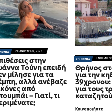
29 ΙΑΝΟΥΑΡΊΟΥ, 2025
ΙΝΩΝΙΑ
3 ΝΟΕΜΒΡΊΟ
πιθέσεις στην
ΚΟΙΝΩΝΙΑ
ωάννα Τούνη επειδή
Θρήνος στ
εν μίλησε για τα
για την κη
έμπη, αλλά ανέβαζε
39χρονου
ικόνες από
για τους τ
τουμπάι – Γιατί, τι
καταζητο
εριμένατε;
Κοινοποιήστε