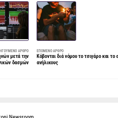
ΗΓΟΎΜΕΝΟ ΆΡΘΡΟ
ΕΠΌΜΕΝΟ ΆΡΘΡΟ
ηνών μετά την
Κόβονται διά νόµου το τσιγάρο και το
νικών δασμών
ανήλικους
ropi Newsroom