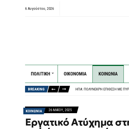
6 Αυγούστου, 2026
ΠΟΛΙΤΙΚΗ
ΟΙΚΟΝΟΜΙΑ
ΚΟΙΝΩΝΙΑ
Ο ΝΑΎΑΡΧΟΣ ΑΠΟΣΤΟΛΆΚΗΣΣ ΑΛΛΆΖ
ΠΑΝΑΘΗΝΑΪΚΌΣ – ΤΣΣΚΑ 1948 1-1,
BREAKING
ΗΠΑ: ΠΟΛΎΝΕΚΡΗ ΕΠΊΘΕΣΗ ΜΕ ΠΥ
ΤΡΑΓΩΔΊΑ ΣΤΑ ΜΆΛΙΑ: 42ΧΡΟΝΗ Έ
ΒΌΛΟΣ: 26ΧΡΟΝΟΣ ΑΠΕΊΛΗΣΕ ΤΗ Μ
Ο ΝΑΎΑΡΧΟΣ ΑΠΟΣΤΟΛΆΚΗΣΣ ΑΛΛΆΖ
26 ΜΑΪ́ΟΥ, 2025
ΚΟΙΝΩΝΙΑ
ΠΑΝΑΘΗΝΑΪΚΌΣ – ΤΣΣΚΑ 1948 1-1,
Εργατικό Ατύχημα στη