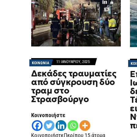
11 ΙΑΝΟΥΑΡΊΟΥ, 2025
ΚΟΙΝΩΝΙΑ
ΚΟ
Δεκάδες τραυματίες
Ε
από σύγκρουση δύο
Ι
τραμ στο
δ
Στρασβούργο
Τ
ε
Ν
Κοινοποιήστε
π
ΚοινοποιήστεΠερίπου 15 άτομα