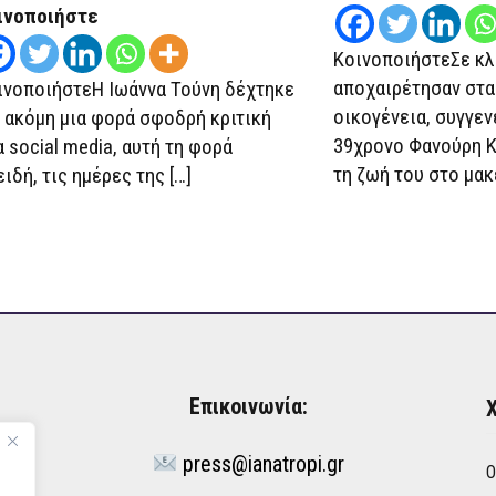
ινοποιήστε
ΚοινοποιήστεΣε κλ
αποχαιρέτησαν στα 
ινοποιήστεΗ Ιωάννα Τούνη δέχτηκε
οικογένεια, συγγενε
α ακόμη μια φορά σφοδρή κριτική
39χρονο Φανούρη Κ
α social media, αυτή τη φορά
τη ζωή του στο μακ
ιδή, τις ημέρες της […]
Επικοινωνία:
Χ
press@ianatropi.gr
Ό