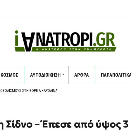
ΚΟΣΜΟΣ
ΑΥΤΟΔΙΟΙΚΗΣΗ
ΑΡΘΡΑ
ΠΑΡΑΠΟΛΙΤΙΚ
ΕΙ ΦΡΕΓΆΤΑ ΚΑΙ ΣΗΚΏΝΕΙ ΆΓΚΥΡΑ ΓΙΑ ΤΟ ΠΑΣΟΚ – ΠΟΎ ΘΑ ΕΊΝΑΙ ΥΠΟΨΉΦΙΟΣ
 CONFERENCE LEAGUE: ΈΠΕΣΕ ΣΕ ΒΟΥΛΓΑΡΙΚΌ “ΜΠΛΌΚΟ” ΚΑΙ ΠΆΕΙ ΓΙΑ ΤΕΛΙΚΌ ΠΡΌΚΡ
ΡΟΒΟΛΙΣΜΟΎΣ ΣΤΗ ΒΌΡΕΙΑ ΚΑΡΟΛΊΝΑ
ΧΑΣΕ ΤΗ ΖΩΉ ΤΗΣ ΜΠΡΟΣΤΆ ΣΤΑ ΑΝΉΛΙΚΑ ΠΑΙΔΙΆ ΤΗΣ
ΗΤΈΡΑ ΤΟΥ ΌΤΙ “ΘΑ ΤΗ ΣΦΆΞΕΙ” ΚΑΙ ΣΥΝΕΠΛΆΚΗ ΜΕ ΤΟΝ ΑΔΕΛΦΌ ΤΟΥ – ΣΤΗ ΦΥΛΑΚ
ΕΙ ΦΡΕΓΆΤΑ ΚΑΙ ΣΗΚΏΝΕΙ ΆΓΚΥΡΑ ΓΙΑ ΤΟ ΠΑΣΟΚ – ΠΟΎ ΘΑ ΕΊΝΑΙ ΥΠΟΨΉΦΙΟΣ
 CONFERENCE LEAGUE: ΈΠΕΣΕ ΣΕ ΒΟΥΛΓΑΡΙΚΌ “ΜΠΛΌΚΟ” ΚΑΙ ΠΆΕΙ ΓΙΑ ΤΕΛΙΚΌ ΠΡΌΚΡ
 Σίδνο – Έπεσε από ύψος 3