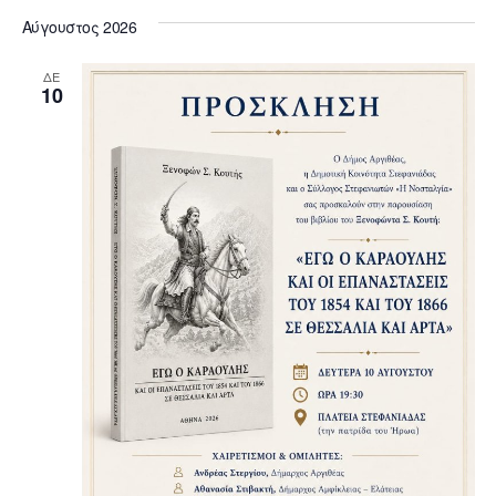
v
v
F
a
e
s
Αύγουστος 2026
r
O
e
l
t
e
c
R
e
h
n
M
ΔΕ
c
n
10
t
t
d
t
a
V
t
s
e
i
.
S
e
w
e
s
a
N
r
a
c
v
h
i
a