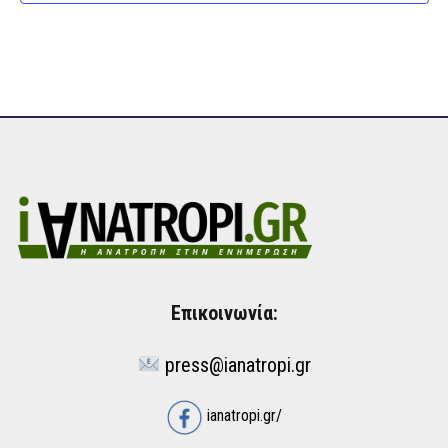
g
a
t
i
o
n
Επικοινωνία:
press@ianatropi.gr
ianatropi.gr/