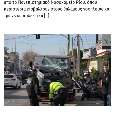
ΝΟΣΟΚΟΜΕΊΟ
από το Πανεπιστημιακό Νοσοκομείο Ρίου, όπου
ΤΟΥ
περιστέρια εισβάλλουν στους θαλάμους νοσηλείας και
ΡΊΟΥ
τρώνε κυριολεκτικά […]