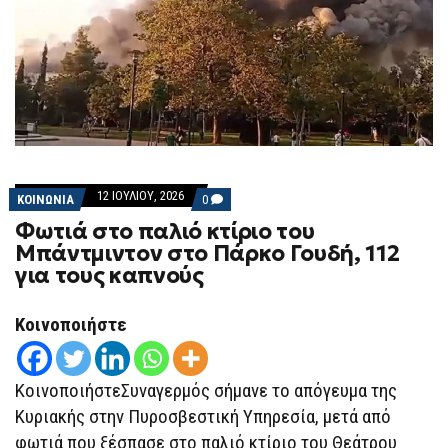
12 ΙΟΥΛΊΟΥ, 2026
COMMENTS
ΚΟΙΝΩΝΙΑ
0
ON
Φωτιά στο παλιό κτίριο του
ΦΩΤΙΆ
ΣΤΟ
Μπάντμιντον στο Πάρκο Γουδή, 112
ΠΑΛΙΌ
για τους καπνούς
ΚΤΊΡΙΟ
ΤΟΥ
ΜΠΆΝΤΜΙΝΤΟΝ
ΣΤΟ
Κοινοποιήστε
ΠΆΡΚΟ
ΓΟΥΔΉ,
112
ΓΙΑ
ΚοινοποιήστεΣυναγερμός σήμανε το απόγευμα της
ΤΟΥΣ
ΚΑΠΝΟΎΣ
Κυριακής στην Πυροσβεστική Υπηρεσία, μετά από
φωτιά που ξέσπασε στο παλιό κτίριο του Θεάτρου