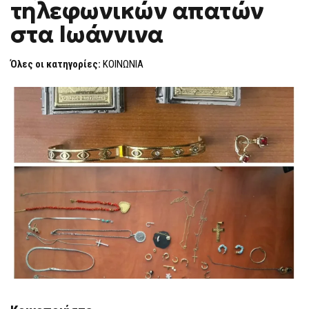
τηλεφωνικών απατών
ΤΗΛΕΦΩΝΙΚΏΝ
F
ΑΠΑΤΏΝ
O
ΣΤΑ
στα Ιωάννινα
R
ΙΩΆΝΝΙΝΑ
M
Όλες οι κατηγορίες:
ΚΟΙΝΩΝΙΑ