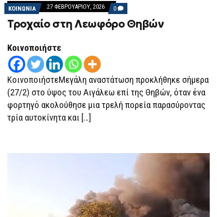
27 ΦΕΒΡΟΥΑΡΊΟΥ, 2026
COMMENTS
ΚΟΙΝΩΝΙΑ
0
ON
Τροχαίο στη Λεωφόρο Θηβών
ΤΡΟΧΑΊΟ
ΣΤΗ
ΛΕΩΦΌΡΟ
ΘΗΒΏΝ
Κοινοποιήστε
ΚοινοποιήστεΜεγάλη αναστάτωση προκλήθηκε σήμερα
(27/2) στο ύψος του Αιγάλεω επί της Θηβών, όταν ένα
φορτηγό ακολούθησε μια τρελή πορεία παρασύροντας
τρία αυτοκίνητα και […]