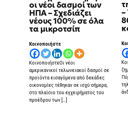
τ
οι νέοι δασμοί των
–
ΗΠΑ – Σχεδιάζει
8
νέους 100% σε όλα
κ
τα μικροτσίπ
Κο
Κοινοποιήστε
Κο
ΚοινοποιήστεΟι νέοι
ζη
αμερικανικοί τελωνειακοί δασμοί σε
Πύ
προϊόντα εισαγόμενα από δεκάδες
τη
οικονομίες τέθηκαν σε ισχύ σήμερα,
άν
στο πλαίσιο του εγχειρήματος του
προέδρου των […]