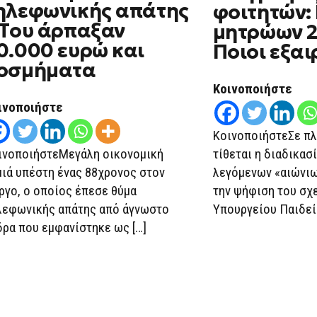
ηλεφωνικής απάτης
φοιτητών:
ΤΗΛΕΦΩΝΙΚΉΣ
ΑΠΆΤΗΣ
 Του άρπαξαν
μητρώων 2
–
ΤΟΥ
0.000 ευρώ και
Ποιοι εξαι
ΆΡΠΑΞΑΝ
80.000
οσμήματα
ΕΥΡΏ
ΚΑΙ
Κοινοποιήστε
ΚΟΣΜΉΜΑΤΑ
ινοποιήστε
ΚοινοποιήστεΣε π
ινοποιήστεΜεγάλη οικονομική
τίθεται η διαδικασ
μιά υπέστη ένας 88χρονος στον
λεγόμενων «αιώνιω
ργο, ο οποίος έπεσε θύμα
την ψήφιση του σχ
λεφωνικής απάτης από άγνωστο
Υπουργείου Παιδεία
δρα που εμφανίστηκε ως […]