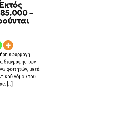
 Εκτός
ΦΟΙΤΗΤΏΝ:
ΕΚΤΌΣ
85.000 –
ΜΗΤΡΏΩΝ
285.000
ρούνται
–
ΠΟΙΟΙ
ΕΞΑΙΡΟΎΝΤΑΙ
λήρη εφαρμογή
ία διαγραφής των
ν» φοιτητών, μετά
ετικού νόμου του
ς. […]