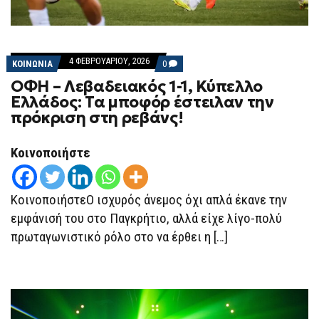
4 ΦΕΒΡΟΥΑΡΊΟΥ, 2026
COMMENTS
ΚΟΙΝΩΝΙΑ
0
ON
ΟΦΗ – Λεβαδειακός 1-1, Κύπελλο
ΟΦΗ
–
Ελλάδος: Τα μποφόρ έστειλαν την
ΛΕΒΑΔΕΙΑΚΌΣ
πρόκριση στη ρεβάνς!
1-
1,
ΚΎΠΕΛΛΟ
ΕΛΛΆΔΟΣ:
Κοινοποιήστε
ΤΑ
ΜΠΟΦΌΡ
ΈΣΤΕΙΛΑΝ
ΤΗΝ
ΚοινοποιήστεΟ ισχυρός άνεμος όχι απλά έκανε την
ΠΡΌΚΡΙΣΗ
ΣΤΗ
εμφάνισή του στο Παγκρήτιο, αλλά είχε λίγο-πολύ
ΡΕΒΆΝΣ!
πρωταγωνιστικό ρόλο στο να έρθει η […]