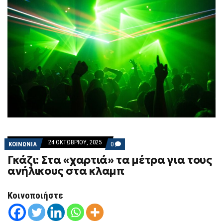
24 ΟΚΤΩΒΡΊΟΥ, 2025
COMMENTS
ΚΟΙΝΩΝΙΑ
0
ON
Γκάζι: Στα «χαρτιά» τα μέτρα για τους
ΓΚΆΖΙ:
ΣΤΑ
ανήλικους στα κλαμπ
«ΧΑΡΤΙΆ»
ΤΑ
ΜΈΤΡΑ
Κοινοποιήστε
ΓΙΑ
ΤΟΥΣ
ΑΝΉΛΙΚΟΥΣ
ΣΤΑ