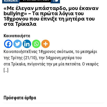
COMMENTS
ΚΟΙΝΩΝΙΑ
0
ON
«Με έλεγαν μπάσταρδο, μου έκαναν
«ΜΕ
ΈΛΕΓΑΝ
bullying» – Τα πρώτα λόγια του
ΜΠΆΣΤΑΡΔΟ,
18χρονου που έπνιξε τη μητέρα του
ΜΟΥ
ΈΚΑΝΑΝ
στα Τρίκαλα
BULLYING»
–
ΤΑ
Κοινοποιήστε
ΠΡΏΤΑ
ΛΌΓΙΑ
ΤΟΥ
18ΧΡΟΝΟΥ
ΚοινοποιήστεΈνας 18χρονος σκότωσε, το μεσημέρι
ΠΟΥ
ΈΠΝΙΞΕ
της Τρίτης (21/10), την 54χρονη μητέρα του
ΤΗ
ΜΗΤΈΡΑ
στα Τρίκαλα, πνίγοντάς την με μία πετσέτα. Ο νεαρός
ΤΟΥ
ΣΤΑ
[…]
ΤΡΊΚΑΛΑ
Πρόσφατα άρθρα