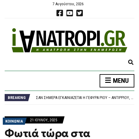
7 Αυγούστου, 2026
E
X
P
ΕΛΣΤΑΤ: ΣΤΟ 3,4% Ο ΠΛΗΘΩΡΙΣΜΌΣ ΤΟΝ ΙΟΎΛΙΟ – ΜΕΓΆΛΗ ΑΎΞΗΣΗ ΣΕ ΚΑΎΣΙΜΑ ΚΑΙ ΕΝΟΊΚΙΑ
MENU
A
ΤΡΑΓΩΔΊΑ ΣΤΟ ΑΊΓΙΟ: ΟΔΗΓΌΣ ΛΕΩΦΟΡΕΊΟΥ ΥΠΈΣΤΗ ΑΝΑΚΟΠΉ, ΈΧΑΣΕ ΤΟΝ ΈΛΕΓΧΟ ΚΑΙ ΈΠΕΣΕ ΠΆΝΩ ΣΕ ΙΧ
N
ΣΑΝ ΣΉΜΕΡΑ ΕΓΚΑΙΝΙΆΖΕΤΑΙ Η ΓΈΦΥΡΑ ΡΊΟΥ – ΑΝΤΊΡΡΙΟΥ, Η ΜΕΓΑΛΎΤΕΡΗ ΚΑΛΩΔΙΩΤΉ ΓΈΦΥΡΑ ΤΟΥ ΚΌΣΜΟΥ
D
BREAKING
ΧΆΡΗΣ ΔΟΎΚΑΣ: Η ΣΤΉΡΙΞΗ ΤΗΣ ΟΙΚΟΓΈΝΕΙΑΣ ΞΕΚΙΝΆΕΙ ΑΠΌ ΤΑ ΠΑΙΔΙΆ
S
ΕΓΚΡΊΘΗΚΕ ΑΠΌ ΤΟ ΠΡΆΣΙΝΟ ΤΑΜΕΊΟ ΤΟ ΑΝΤΙΠΛΗΜΜΥΡΙΚΌ ΈΡΓΟ ΓΙΑ ΤΟΝ ΛΥΚΑΒΗΤΤΌ ΠΟΥ ΚΑΤΈΘΕΣΕ Ο ΔΉΜΟΣ ΑΘΗΝΑΊΩΝ
E
ΕΛΣΤΑΤ: ΣΤΟ 3,4% Ο ΠΛΗΘΩΡΙΣΜΌΣ ΤΟΝ ΙΟΎΛΙΟ – ΜΕΓΆΛΗ ΑΎΞΗΣΗ ΣΕ ΚΑΎΣΙΜΑ ΚΑΙ ΕΝΟΊΚΙΑ
A
ΤΡΑΓΩΔΊΑ ΣΤΟ ΑΊΓΙΟ: ΟΔΗΓΌΣ ΛΕΩΦΟΡΕΊΟΥ ΥΠΈΣΤΗ ΑΝΑΚΟΠΉ, ΈΧΑΣΕ ΤΟΝ ΈΛΕΓΧΟ ΚΑΙ ΈΠΕΣΕ ΠΆΝΩ ΣΕ ΙΧ
21 ΙΟΥΛΊΟΥ, 2025
R
ΚΟΙΝΩΝΙΑ
C
Φωτιά τώρα στα
H