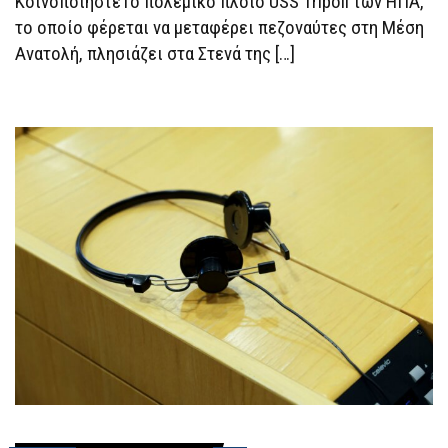
ΚοινοποιήστεΤο πολεμικό πλοίο USS Tripoli των ΗΠΑ,
ΚΟΜΆΝΤΟΣ
το οποίο φέρεται να μεταφέρει πεζοναύτες στη Μέση
ΣΤΗ
ΜΈΣΗ
Ανατολή, πλησιάζει στα Στενά της […]
ΑΝΑΤΟΛΉ