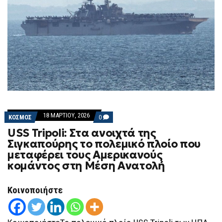
18 ΜΑΡΤΊΟΥ, 2026
COMMENTS
ΚΟΣΜΟΣ
0
ON
USS Tripoli: Στα ανοιχτά της
USS
TRIPOLI:
Σιγκαπούρης το πολεμικό πλοίο που
ΣΤΑ
μεταφέρει τους Αμερικανούς
ΑΝΟΙΧΤΆ
ΤΗΣ
κομάντος στη Μέση Ανατολή
ΣΙΓΚΑΠΟΎΡΗΣ
ΤΟ
ΠΟΛΕΜΙΚΌ
Κοινοποιήστε
ΠΛΟΊΟ
ΠΟΥ
ΜΕΤΑΦΈΡΕΙ
ΤΟΥΣ
ΑΜΕΡΙΚΑΝΟΎΣ