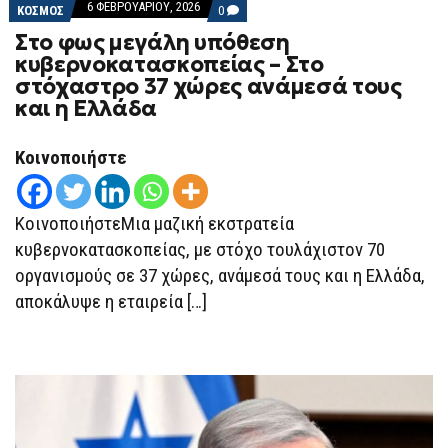
6 ΦΕΒΡΟΥΑΡΊΟΥ, 2026
COMMENTS
ΚΟΣΜΟΣ
0
ON
Στο φως μεγάλη υπόθεση
ΣΤΟ
ΦΩΣ
κυβερνοκατασκοπείας – Στο
ΜΕΓΆΛΗ
στόχαστρο 37 χώρες ανάμεσά τους
ΥΠΌΘΕΣΗ
ΚΥΒΕΡΝΟΚΑΤΑΣΚΟΠΕΊΑΣ
και η Ελλάδα
–
ΣΤΟ
ΣΤΌΧΑΣΤΡΟ
Κοινοποιήστε
37
ΧΏΡΕΣ
ΑΝΆΜΕΣΆ
ΤΟΥΣ
ΚοινοποιήστεΜια μαζική εκστρατεία
ΚΑΙ
Η
κυβερνοκατασκοπείας, με στόχο τουλάχιστον 70
ΕΛΛΆΔΑ
οργανισμούς σε 37 χώρες, ανάμεσά τους και η Ελλάδα,
αποκάλυψε η εταιρεία […]