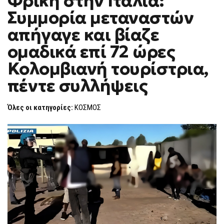
Φρίκη στην Ιταλία:
H
ΣΤΗΝ
Συμμορία μεταναστών
ΙΤΑΛΊΑ:
F
ΣΥΜΜΟΡΊΑ
O
ΜΕΤΑΝΑΣΤΏΝ
απήγαγε και βίαζε
R
ΑΠΉΓΑΓΕ
ΚΑΙ
M
ομαδικά επί 72 ώρες
ΒΊΑΖΕ
ΟΜΑΔΙΚΆ
Κολομβιανή τουρίστρια,
ΕΠΊ
72
ΏΡΕΣ
πέντε συλλήψεις
ΚΟΛΟΜΒΙΑΝΉ
ΤΟΥΡΊΣΤΡΙΑ,
ΠΈΝΤΕ
Όλες οι κατηγορίες:
ΚΟΣΜΟΣ
ΣΥΛΛΉΨΕΙΣ