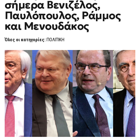
σήμερα Βενιζέλος,
ΥΠΟΚΛΟΠΈΣ
F
ΜΙΛΆΝΕ
O
ΣΉΜΕΡΑ
Παυλόπουλος, Ράμμος
R
ΒΕΝΙΖΈΛΟΣ,
ΠΑΥΛΌΠΟΥΛΟΣ,
M
και Μενουδάκος
ΡΆΜΜΟΣ
ΚΑΙ
ΜΕΝΟΥΔΆΚΟΣ
Όλες οι κατηγορίες:
ΠΟΛΙΤΙΚΗ