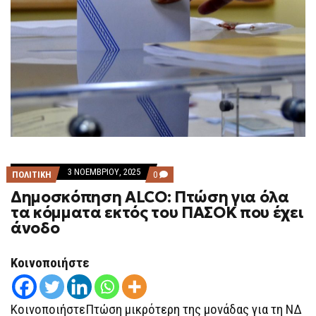
3 ΝΟΕΜΒΡΊΟΥ, 2025
COMMENTS
ΠΟΛΙΤΙΚΗ
0
ON
Δημοσκόπηση ALCO: Πτώση για όλα
ΔΗΜΟΣΚΌΠΗΣΗ
ALCO:
τα κόμματα εκτός του ΠΑΣΟΚ που έχει
ΠΤΏΣΗ
άνοδο
ΓΙΑ
ΌΛΑ
ΤΑ
ΚΌΜΜΑΤΑ
Κοινοποιήστε
ΕΚΤΌΣ
ΤΟΥ
ΠΑΣΟΚ
ΠΟΥ
ΚοινοποιήστεΠτώση μικρότερη της μονάδας για τη ΝΔ
ΈΧΕΙ