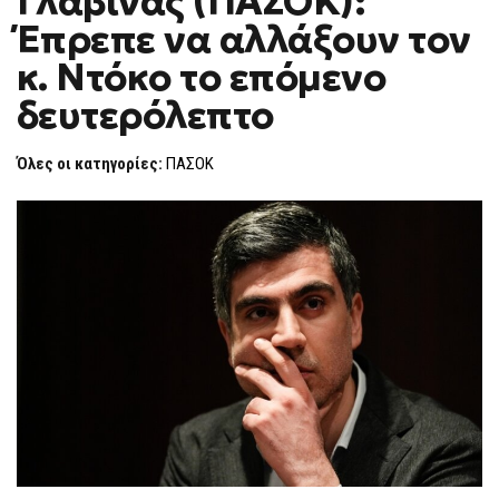
Γλαβίνας (ΠΑΣΟΚ):
H
(ΠΑΣΟΚ):
Έπρεπε να αλλάξουν τον
ΈΠΡΕΠΕ
F
ΝΑ
O
ΑΛΛΆΞΟΥΝ
κ. Ντόκο το επόμενο
R
ΤΟΝ
Κ.
M
δευτερόλεπτο
ΝΤΌΚΟ
ΤΟ
ΕΠΌΜΕΝΟ
ΔΕΥΤΕΡΌΛΕΠΤΟ
Όλες οι κατηγορίες:
ΠΑΣΟΚ