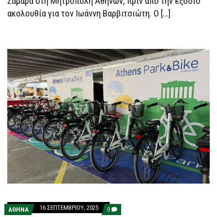
Σαμαρά στη Μητρόπολη Αθηνών, πριν από την εξόδιο
ακολουθία για τον Ιωάννη Βαρβιτσιώτη. Ο […]
16 ΣΕΠΤΕΜΒΡΊΟΥ, 2025
COMMENTS
ΑΘΗΝΑ
0
ON