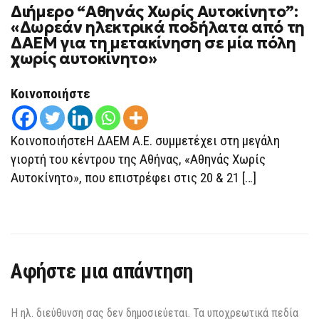
Διήμερο “Αθηνάς Χωρίς Αυτοκίνητο”:
ΔΙΉΜΕΡΟ
“ΑΘΗΝΆΣ
«Δωρεάν ηλεκτρικά ποδήλατα από τη
ΧΩΡΊΣ
ΔΑΕΜ για τη μετακίνηση σε μία πόλη
ΑΥΤΟΚΊΝΗΤΟ”:
«ΔΩΡΕΆΝ
χωρίς αυτοκίνητο»
ΗΛΕΚΤΡΙΚΆ
ΠΟΔΉΛΑΤΑ
ΑΠΌ
Κοινοποιήστε
ΤΗ
ΔΑΕΜ
ΓΙΑ
ΤΗ
ΚοινοποιήστεΗ ΔΑΕΜ Α.Ε. συμμετέχει στη μεγάλη
ΜΕΤΑΚΊΝΗΣΗ
ΣΕ
γιορτή του κέντρου της Αθήνας, «Αθηνάς Χωρίς
ΜΊΑ
ΠΌΛΗ
Αυτοκίνητο», που επιστρέφει στις 20 & 21 […]
ΧΩΡΊΣ
ΑΥΤΟΚΊΝΗΤΟ»
Αφήστε μια απάντηση
Η ηλ. διεύθυνση σας δεν δημοσιεύεται.
Τα υποχρεωτικά πεδία