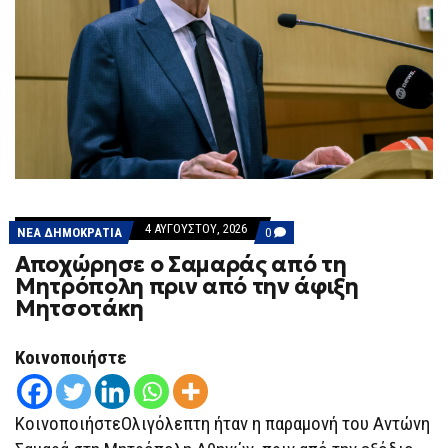
4 ΑΥΓΟΎΣΤΟΥ, 2026
COMMENTS
ΝΕΑ ΔΗΜΟΚΡΑΤΙΑ
0
ON
Αποχώρησε ο Σαμαράς από τη
ΑΠΟΧΏΡΗΣΕ
Ο
Μητρόπολη πριν από την άφιξη
ΣΑΜΑΡΆΣ
Μητσοτάκη
ΑΠΌ
ΤΗ
ΜΗΤΡΌΠΟΛΗ
ΠΡΙΝ
Κοινοποιήστε
ΑΠΌ
ΤΗΝ
ΆΦΙΞΗ
ΜΗΤΣΟΤΆΚΗ
ΚοινοποιήστεΟλιγόλεπτη ήταν η παραμονή του Αντώνη