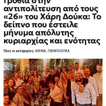
Γροθιά στην
H
ΣΤΗΝ
αντιπολίτευση από τους
ΑΝΤΙΠΟΛΊΤΕΥΣΗ
F
ΑΠΌ
O
ΤΟΥΣ
«26» του Χάρη Δούκα: Το
R
«26»
ΤΟΥ
M
δείπνο που έστειλε
ΧΆΡΗ
ΔΟΎΚΑ:
μήνυμα απόλυτης
ΤΟ
ΔΕΊΠΝΟ
ΠΟΥ
κυριαρχίας και ενότητας
ΈΣΤΕΙΛΕ
ΜΉΝΥΜΑ
ΑΠΌΛΥΤΗΣ
Όλες οι κατηγορίες:
ΑΘΗΝΑ
,
ΠΑΡΑΠΟΛΙΤΙΚΑ
ΚΥΡΙΑΡΧΊΑΣ
ΚΑΙ
ΕΝΌΤΗΤΑΣ