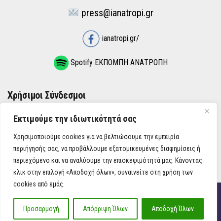
press@ianatropi.gr
ianatropi.gr/
Spotify ΕΚΠΟΜΠΗ ΑΝΑΤΡΟΠΗ
Χρήσιμοι Σύνδεσμοι
Εκτιμούμε την ιδιωτικότητά σας
ΌΡΟΙ ΧΡΉΣΗΣ
Χρησιμοποιούμε cookies για να βελτιώσουμε την εμπειρία
ΠΟΛΙΤΙΚΉ ΑΠΟΡΡΉΤΟΥ
περιήγησής σας, να προβάλλουμε εξατομικευμένες διαφημίσεις ή
περιεχόμενο και να αναλύουμε την επισκεψιμότητά μας. Κάνοντας
κλικ στην επιλογή «Αποδοχή όλων», συναινείτε στη χρήση των
cookies από εμάς.
iAnatropi ©
Προσαρμογή
Απόρριψη Όλων
Αποδοχή Όλων
Η Ανατροπή στην Ενημέρωση, την Πολιτική, την Καθημερινότητα