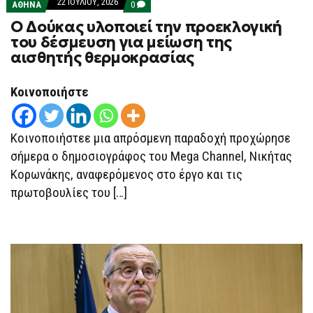
22 ΙΟΥΛΊΟΥ, 2026
COMMENTS
ΑΘΗΝΑ
0
ON
O Δούκας υλοποιεί την προεκλογική
O
ΔΟΎΚΑΣ
του δέσμευση για μείωση της
ΥΛΟΠΟΙΕΊ
αισθητής θερμοκρασίας
ΤΗΝ
ΠΡΟΕΚΛΟΓΙΚΉ
ΤΟΥ
ΔΈΣΜΕΥΣΗ
Κοινοποιήστε
ΓΙΑ
ΜΕΊΩΣΗ
ΤΗΣ
ΑΙΣΘΗΤΉΣ
Κοινοποιήστεε μια απρόσμενη παραδοχή προχώρησε
ΘΕΡΜΟΚΡΑΣΊΑΣ
σήμερα ο δημοσιογράφος του Mega Channel, Νικήτας
Κορωνάκης, αναφερόμενος στο έργο και τις
πρωτοβουλίες του […]