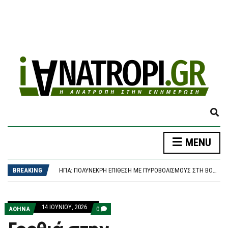
E
X
P
Ο ΝΑΎΑΡΧΟΣ ΑΠΟΣΤΟΛΆΚΗΣΣ ΑΛΛΆΖΕΙ ΦΡΕΓΆΤΑ ΚΑΙ ΣΗΚΏΝΕΙ ΆΓΚΥΡΑ ΓΙΑ ΤΟ ΠΑΣΟΚ – ΠΟΎ ΘΑ ΕΊΝΑΙ ΥΠΟΨΉΦΙΟΣ
MENU
A
ΠΑΝΑΘΗΝΑΪΚΌΣ – ΤΣΣΚΑ 1948 1-1, CONFERENCE LEAGUE: ΈΠΕΣΕ ΣΕ ΒΟΥΛΓΑΡΙΚΌ “ΜΠΛΌΚΟ” ΚΑΙ ΠΆΕΙ ΓΙΑ ΤΕΛΙΚΌ ΠΡΌΚΡΙΣΗΣ ΣΤΗ ΣΌΦΙΑ
N
ΗΠΑ: ΠΟΛΎΝΕΚΡΗ ΕΠΊΘΕΣΗ ΜΕ ΠΥΡΟΒΟΛΙΣΜΟΎΣ ΣΤΗ ΒΌΡΕΙΑ ΚΑΡΟΛΊΝΑ
D
BREAKING
ΤΡΑΓΩΔΊΑ ΣΤΑ ΜΆΛΙΑ: 42ΧΡΟΝΗ ΈΧΑΣΕ ΤΗ ΖΩΉ ΤΗΣ ΜΠΡΟΣΤΆ ΣΤΑ ΑΝΉΛΙΚΑ ΠΑΙΔΙΆ ΤΗΣ
S
ΒΌΛΟΣ: 26ΧΡΟΝΟΣ ΑΠΕΊΛΗΣΕ ΤΗ ΜΗΤΈΡΑ ΤΟΥ ΌΤΙ “ΘΑ ΤΗ ΣΦΆΞΕΙ” ΚΑΙ ΣΥΝΕΠΛΆΚΗ ΜΕ ΤΟΝ ΑΔΕΛΦΌ ΤΟΥ – ΣΤΗ ΦΥΛΑΚΉ ΜΕΤΆ ΤΗΝ ΚΑΤΑΔΊΚΗ
E
Ο ΝΑΎΑΡΧΟΣ ΑΠΟΣΤΟΛΆΚΗΣΣ ΑΛΛΆΖΕΙ ΦΡΕΓΆΤΑ ΚΑΙ ΣΗΚΏΝΕΙ ΆΓΚΥΡΑ ΓΙΑ ΤΟ ΠΑΣΟΚ – ΠΟΎ ΘΑ ΕΊΝΑΙ ΥΠΟΨΉΦΙΟΣ
A
ΠΑΝΑΘΗΝΑΪΚΌΣ – ΤΣΣΚΑ 1948 1-1, CONFERENCE LEAGUE: ΈΠΕΣΕ ΣΕ ΒΟΥΛΓΑΡΙΚΌ “ΜΠΛΌΚΟ” ΚΑΙ ΠΆΕΙ ΓΙΑ ΤΕΛΙΚΌ ΠΡΌΚΡΙΣΗΣ ΣΤΗ ΣΌΦΙΑ
14 ΙΟΥΝΊΟΥ, 2026
R
COMMENTS
ΑΘΗΝΑ
0
ON
C
ΓΡΟΘΙΆ