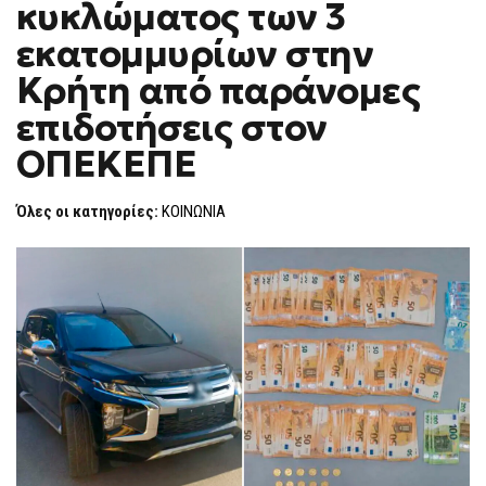
κυκλώματος των 3
ΤΟΥ
F
ΚΥΚΛΏΜΑΤΟΣ
O
ΤΩΝ
εκατομμυρίων στην
R
3
ΕΚΑΤΟΜΜΥΡΊΩΝ
M
Κρήτη από παράνομες
ΣΤΗΝ
ΚΡΉΤΗ
επιδοτήσεις στον
ΑΠΌ
ΠΑΡΆΝΟΜΕΣ
ΕΠΙΔΟΤΉΣΕΙΣ
ΟΠΕΚΕΠΕ
ΣΤΟΝ
ΟΠΕΚΕΠΕ
Όλες οι κατηγορίες:
ΚΟΙΝΩΝΙΑ