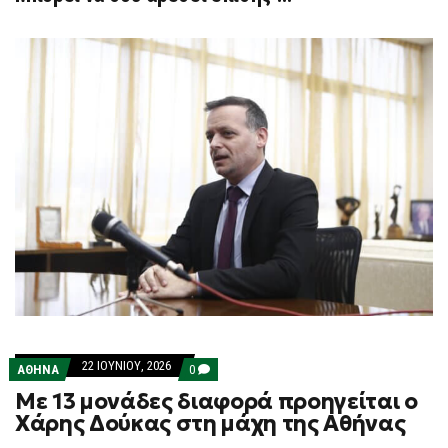
22 ΙΟΥΝΊΟΥ, 2026
COMMENTS
ΑΘΗΝΑ
0
ON
Με 13 μονάδες διαφορά προηγείται ο
ΜΕ
13
Χάρης Δούκας στη μάχη της Αθήνας
ΜΟΝΆΔΕΣ
ΔΙΑΦΟΡΆ