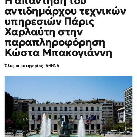
Η απάντηση του
H
ΑΠΆΝΤΗΣΗ
αντιδημάρχου τεχνικών
ΤΟΥ
F
ΑΝΤΙΔΗΜΆΡΧΟΥ
O
ΤΕΧΝΙΚΏΝ
υπηρεσιών Πάρις
R
ΥΠΗΡΕΣΙΏΝ
ΠΆΡΙΣ
M
Χαρλαύτη στην
ΧΑΡΛΑΎΤΗ
ΣΤΗΝ
παραπληροφόρηση
ΠΑΡΑΠΛΗΡΟΦΌΡΗΣΗ
ΚΏΣΤΑ
ΜΠΑΚΟΓΙΆΝΝΗ
Κώστα Μπακογιάννη
Όλες οι κατηγορίες:
ΑΘΗΝΑ