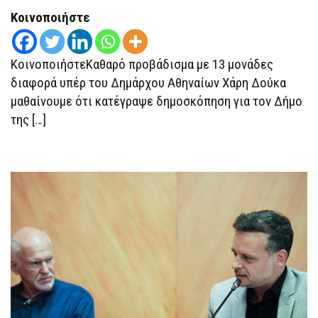
ΠΡΟΗΓΕΊΤΑΙ
Κοινοποιήστε
Ο
ΧΆΡΗΣ
ΔΟΎΚΑΣ
ΣΤΗ
ΜΆΧΗ
ΚοινοποιήστεΚαθαρό προβάδισμα με 13 μονάδες
ΤΗΣ
διαφορά υπέρ του Δημάρχου Αθηναίων Χάρη Δούκα
ΑΘΉΝΑΣ
μαθαίνουμε ότι κατέγραψε δημοσκόπηση για τον Δήμο
της […]