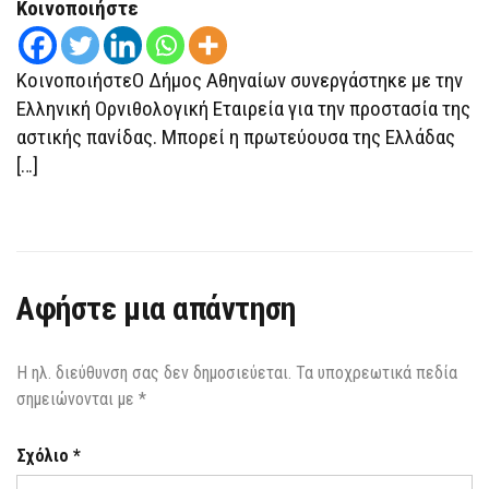
ΤΙΣ
Κοινοποιήστε
ΣΤΑΧΤΆΡΕΣ
ΣΕ
ΔΙΆΦΟΡΑ
ΚΤΊΡΙΑ
ΚοινοποιήστεΟ Δήμος Αθηναίων συνεργάστηκε με την
ΤΗΣ
ΑΘΉΝΑΣ
Ελληνική Ορνιθολογική Εταιρεία για την προστασία της
αστικής πανίδας. Μπορεί η πρωτεύουσα της Ελλάδας
[…]
Αφήστε μια απάντηση
Η ηλ. διεύθυνση σας δεν δημοσιεύεται.
Τα υποχρεωτικά πεδία
σημειώνονται με
*
Σχόλιο
*