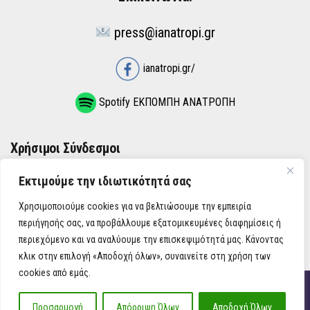
press@ianatropi.gr
ianatropi.gr/
Spotify ΕΚΠΟΜΠΗ ΑΝΑΤΡΟΠΗ
Χρήσιμοι Σύνδεσμοι
Εκτιμούμε την ιδιωτικότητά σας
ΌΡΟΙ ΧΡΉΣΗΣ
Χρησιμοποιούμε cookies για να βελτιώσουμε την εμπειρία
ΠΟΛΙΤΙΚΉ ΑΠΟΡΡΉΤΟΥ
περιήγησής σας, να προβάλλουμε εξατομικευμένες διαφημίσεις ή
περιεχόμενο και να αναλύουμε την επισκεψιμότητά μας. Κάνοντας
κλικ στην επιλογή «Αποδοχή όλων», συναινείτε στη χρήση των
cookies από εμάς.
iAnatropi ©
Προσαρμογή
Απόρριψη Όλων
Αποδοχή Όλων