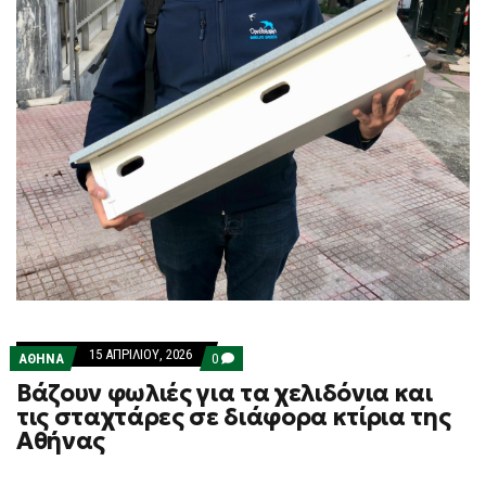
15 ΑΠΡΙΛΊΟΥ, 2026
COMMENTS
ΑΘΗΝΑ
0
ON
Βάζουν φωλιές για τα χελιδόνια και
ΒΆΖΟΥΝ
ΦΩΛΙΈΣ
τις σταχτάρες σε διάφορα κτίρια της
ΓΙΑ
Αθήνας
ΤΑ
ΧΕΛΙΔΌΝΙΑ
ΚΑΙ