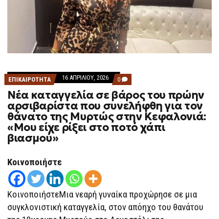
16 ΑΠΡΙΛΊΟΥ, 2026
COMMENTS
ΕΠΙΚΑΙΡΟΤΗΤΑ
0
ON
Νέα καταγγελία σε βάρος του πρώην
ΝΈΑ
ΚΑΤΑΓΓΕΛΊΑ
αρσιβαρίστα που συνελήφθη για τον
ΣΕ
θάνατο της Μυρτώς στην Κεφαλονιά:
ΒΆΡΟΣ
ΤΟΥ
«Μου είχε ρίξει στο ποτό χάπι
ΠΡΏΗΝ
βιασμού»
ΑΡΣΙΒΑΡΊΣΤΑ
ΠΟΥ
ΣΥΝΕΛΉΦΘΗ
ΓΙΑ
Κοινοποιήστε
ΤΟΝ
ΘΆΝΑΤΟ
ΤΗΣ
ΜΥΡΤΏΣ
ΚοινοποιήστεΜια νεαρή γυναίκα προχώρησε σε μια
ΣΤΗΝ
ΚΕΦΑΛΟΝΙΆ:
συγκλονιστική καταγγελία, στον απόηχο του θανάτου
«ΜΟΥ
ΕΊΧΕ