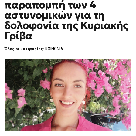
παραπομπή των 4
ΖΗΤΆ
F
ΤΗΝ
O
ΠΑΡΑΠΟΜΠΉ
αστυνομικών για τη
R
ΤΩΝ
4
M
δολοφονία της Κυριακής
ΑΣΤΥΝΟΜΙΚΏΝ
ΓΙΑ
Γρίβα
ΤΗ
ΔΟΛΟΦΟΝΊΑ
ΤΗΣ
ΚΥΡΙΑΚΉΣ
Όλες οι κατηγορίες:
ΚΟΙΝΩΝΙΑ
ΓΡΊΒΑ