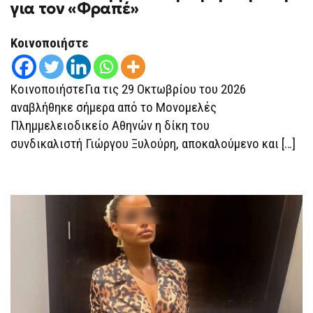
ΤΟΝ
για τον «Φραπέ»
ΟΚΤΏΒΡΙΟ
ΑΝΑΒΛΉΘΗΚΕ
Η
Κοινοποιήστε
ΔΊΚΗ
ΓΙΑ
ΤΟΝ
«ΦΡΑΠΈ»
ΚοινοποιήστεΓια τις 29 Οκτωβρίου του 2026
αναβλήθηκε σήμερα από το Μονομελές
Πλημμελειοδικείο Αθηνών η δίκη του
συνδικαλιστή Γιώργου Ξυλούρη, αποκαλούμενο και […]