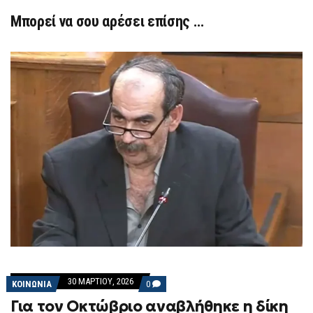
Μπορεί να σου αρέσει επίσης …
30 ΜΑΡΤΊΟΥ, 2026
COMMENTS
ΚΟΙΝΩΝΙΑ
0
ON
Για τον Οκτώβριο αναβλήθηκε η δίκη
ΓΙΑ