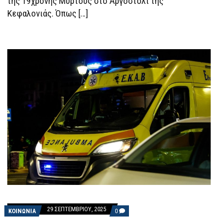
της 19χρονης Μυρτούς στο Αργοστόλι της
ΡΊΞΕΙ
Κεφαλονιάς. Όπως […]
ΣΤΟ
ΠΟΤΌ
ΧΆΠΙ
ΒΙΑΣΜΟΎ»
29 ΣΕΠΤΕΜΒΡΊΟΥ, 2025
COMMENTS
ΚΟΙΝΩΝΙΑ
0
ON