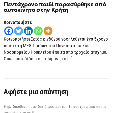
Πεντάχρονο παιδί παρασύρθηκε από
ΠΕΝΤΆΧΡΟΝΟ
ΠΑΙΔΊ
αυτοκίνητο στην Κρήτη
ΠΑΡΑΣΎΡΘΗΚΕ
ΑΠΌ
ΑΥΤΟΚΊΝΗΤΟ
Κοινοποιήστε
ΣΤΗΝ
ΚΡΉΤΗ
ΚοινοποιήστεΕκτός κινδύνου νοσηλεύεται ένα 5χρονο
παιδί στη ΜΕΘ Παίδων του Πανεπιστημιακού
Νοσοκομείου Ηρακλείου έπειτα από τροχαίο ατύχημα.
Οπως μεταδίδει το cretapost, το […]
Αφήστε μια απάντηση
Η ηλ. διεύθυνση σας δεν δημοσιεύεται.
Τα υποχρεωτικά πεδία
σημειώνονται με
*