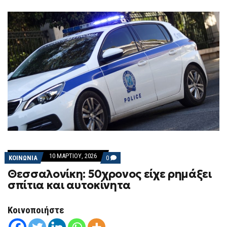
10 ΜΑΡΤΊΟΥ, 2026
COMMENTS
ΚΟΙΝΩΝΙΑ
0
ON
Θεσσαλονίκη: 50χρονος είχε ρημάξει
ΘΕΣΣΑΛΟΝΊΚΗ:
50ΧΡΟΝΟΣ
σπίτια και αυτοκίνητα
ΕΊΧΕ
ΡΗΜΆΞΕΙ
ΣΠΊΤΙΑ
Κοινοποιήστε
ΚΑΙ
ΑΥΤΟΚΊΝΗΤΑ