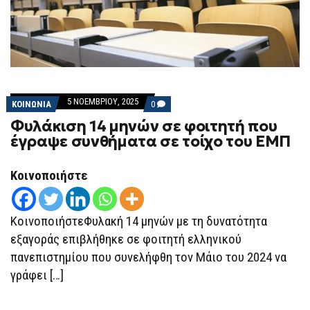
5 ΝΟΕΜΒΡΊΟΥ, 2025
COMMENTS
ΚΟΙΝΩΝΙΑ
0
ON
Φυλάκιση 14 μηνών σε φοιτητή που
ΦΥΛΆΚΙΣΗ
14
έγραψε συνθήματα σε τοίχο του ΕΜΠ
ΜΗΝΏΝ
ΣΕ
ΦΟΙΤΗΤΉ
Κοινοποιήστε
ΠΟΥ
ΈΓΡΑΨΕ
ΣΥΝΘΉΜΑΤΑ
ΣΕ
ΤΟΊΧΟ
ΚοινοποιήστεΦυλακή 14 μηνών με τη δυνατότητα
ΤΟΥ
εξαγοράς επιβλήθηκε σε φοιτητή ελληνικού
ΕΜΠ
πανεπιστημίου που συνελήφθη τον Μάιο του 2024 να
γράφει […]