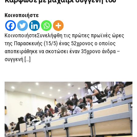
Κάρφωσε με μαχαίρι συγγενή του
ΑΠΌΠΕΙΡΑ
ΑΝΘΡΩΠΟΚΤΟΝΊΑΣ
–
Κοινοποιήστε
ΚΆΡΦΩΣΕ
ΜΕ
ΜΑΧΑΊΡΙ
ΣΥΓΓΕΝΉ
ΚοινοποιήστεΣυνελήφθη τις πρώτες πρωϊνές ώρες
ΤΟΥ
της Παρασκευής (15/5) ένας 52χρονος ο οποίος
αποπειράθηκε να σκοτώσει έναν 35χρονο άνδρα –
συγγενή […]