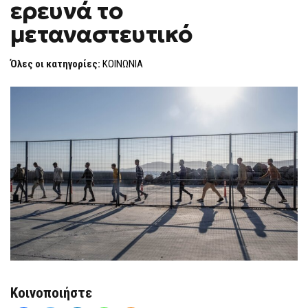
ερευνά το
ΕΙΣΑΓΓΕΛΊΑ
F
ΕΡΕΥΝΆ
O
ΤΟ
μεταναστευτικό
R
ΜΕΤΑΝΑΣΤΕΥΤΙΚΌ
M
Όλες οι κατηγορίες:
ΚΟΙΝΩΝΙΑ
Κοινοποιήστε