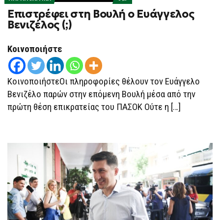
ON
Επιστρέφει στη Βουλή ο Ευάγγελος
ΕΠΙΣΤΡΈΦΕΙ
ΣΤΗ
Βενιζέλος (;)
ΒΟΥΛΉ
Ο
ΕΥΆΓΓΕΛΟΣ
Κοινοποιήστε
ΒΕΝΙΖΈΛΟΣ
(;)
ΚοινοποιήστεΟι πληροφορίες θέλουν τον Ευάγγελο
Βενιζέλο παρών στην επόμενη Βουλή μέσα από την
πρώτη θέση επικρατείας του ΠΑΣΟΚ Ούτε η […]