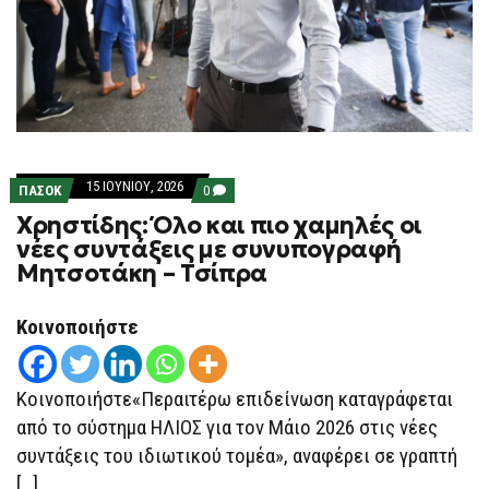
15 ΙΟΥΝΊΟΥ, 2026
COMMENTS
ΠΑΣΟΚ
0
ON
Χρηστίδης: Όλο και πιο χαμηλές οι
ΧΡΗΣΤΊΔΗΣ:
ΌΛΟ
νέες συντάξεις με συνυπογραφή
ΚΑΙ
Μητσοτάκη – Τσίπρα
ΠΙΟ
ΧΑΜΗΛΈΣ
ΟΙ
ΝΈΕΣ
Κοινοποιήστε
ΣΥΝΤΆΞΕΙΣ
ΜΕ
ΣΥΝΥΠΟΓΡΑΦΉ
ΜΗΤΣΟΤΆΚΗ
Κοινοποιήστε«Περαιτέρω επιδείνωση καταγράφεται
–
ΤΣΊΠΡΑ
από το σύστημα ΗΛΙΟΣ για τον Μάιο 2026 στις νέες
συντάξεις του ιδιωτικού τομέα», αναφέρει σε γραπτή
[…]