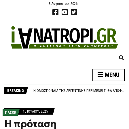
8 Αυγούστου, 2026
E
X
P
MENU
A
ΚΟΖΆΝΗ: ΦΩΤΙΆ ΣΕ ΔΑΣΙΚΉ ΈΚΤΑΣΗ ΣΤΗΝ ΕΡΜΑΚΙΆ – ΜΕΓΆΛΗ ΚΙΝΗΤΟΠΟΊΗΣΗ ΤΗΣ ΠΥΡΟΣΒΕΣΤΙΚΉΣ
N
«ΚΑΙΝΟΦΑΝΉΣ ΚΑΙ ΆΚΥΡΗ» Η ΝΈΑ ΑΡΧΕΙΟΘΈΤΗΣΗ ΤΩΝ ΥΠΟΚΛΟΠΏΝ, ΛΈΕΙ Η ΔΙΚΗΓΌΡΟΣ ΤΟΥ ΧΡ. ΣΠΊΡΤΖΗ
D
BREAKING
Η ΟΜΟΣΠΟΝΔΊΑ ΤΗΣ ΑΡΓΕΝΤΙΝΉΣ ΠΕΡΙΜΈΝΕΙ ΤΙ ΘΑ ΑΠΟΦΑΣΊΣΟΥΝ ΟΙ ΜΈΣΙ ΚΑΙ ΣΚΑΛΌΝΙ
S
ΦΩΤΙΆ ΣΤΗΝ ΕΡΜΑΚΙΆ ΚΟΖΆΝΗΣ – ΕΠΙΧΕΙΡΟΎΝ ΕΝΑΈΡΙΕΣ ΚΑΙ ΕΠΊΓΕΙΕΣ ΔΥΝΆΜΕΙΣ
E
ΈΣΒΗΣΕ Η ΠΥΡΚΑΓΙΆ ΣΤΟ ΜΑΡΚΌΠΟΥΛΟ ΑΤΤΙΚΉΣ – ΧΩΡΊΣ ΕΝΕΡΓΌ ΜΈΤΩΠΟ Η ΦΩΤΙΆ ΚΟΝΤΆ ΣΤΗ ΘΈΡΜΗ
A
ΚΟΖΆΝΗ: ΦΩΤΙΆ ΣΕ ΔΑΣΙΚΉ ΈΚΤΑΣΗ ΣΤΗΝ ΕΡΜΑΚΙΆ – ΜΕΓΆΛΗ ΚΙΝΗΤΟΠΟΊΗΣΗ ΤΗΣ ΠΥΡΟΣΒΕΣΤΙΚΉΣ
15 ΙΟΥΛΊΟΥ, 2025
R
ΠΑΣΟΚ
«ΚΑΙΝΟΦΑΝΉΣ ΚΑΙ ΆΚΥΡΗ» Η ΝΈΑ ΑΡΧΕΙΟΘΈΤΗΣΗ ΤΩΝ ΥΠΟΚΛΟΠΏΝ, ΛΈΕΙ Η ΔΙΚΗΓΌΡΟΣ ΤΟΥ ΧΡ. ΣΠΊΡΤΖΗ
C
Η πρόταση
H