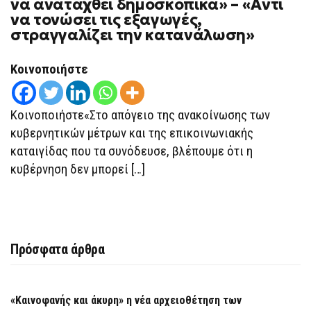
να αναταχθεί δημοσκοπικά» – «Αντί
ΚΥΒΈΡΝΗΣΗ
να τονώσει τις εξαγωγές,
ΔΕΝ
ΜΠΟΡΕΊ
στραγγαλίζει την κατανάλωση»
ΝΑ
ΑΝΑΤΑΧΘΕΊ
ΔΗΜΟΣΚΟΠΙΚΆ»
Κοινοποιήστε
–
«ΑΝΤΊ
ΝΑ
ΤΟΝΏΣΕΙ
Κοινοποιήστε«Στο απόγειο της ανακοίνωσης των
ΤΙΣ
ΕΞΑΓΩΓΈΣ,
κυβερνητικών μέτρων και της επικοινωνιακής
ΣΤΡΑΓΓΑΛΊΖΕΙ
ΤΗΝ
καταιγίδας που τα συνόδευσε, βλέπουμε ότι η
ΚΑΤΑΝΆΛΩΣΗ»
κυβέρνηση δεν μπορεί […]
Πρόσφατα άρθρα
«Καινοφανής και άκυρη» η νέα αρχειοθέτηση των