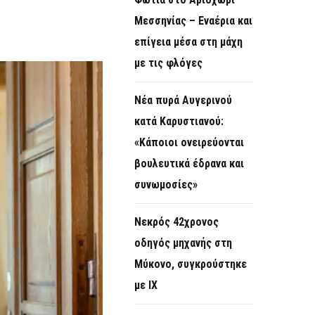
O
Μεσσηνίας – Εναέρια και
R
επίγεια μέσα στη μάχη
M
με τις φλόγες
Νέα πυρά Αυγερινού
κατά Καρυστιανού:
«Κάποιοι ονειρεύονται
βουλευτικά έδρανα και
συνωμοσίες»
Νεκρός 42χρονος
οδηγός μηχανής στη
Μύκονο, συγκρούστηκε
με ΙΧ