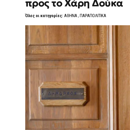
προς το Χάρη Δούκα
ΠΡΟΟΔΕΥΤΙΚΏΝ
(ΕΚΤΌΣ
ΤΟΥ
Όλες οι κατηγορίες:
ΑΘΗΝΑ
,
ΠΑΡΑΠΟΛΙΤΙΚΑ
ΠΑΣΟΚ)
ΚΟΜΜΆΤΩΝ
ΠΡΟΣ
ΤΟ
ΧΆΡΗ
ΔΟΎΚΑ