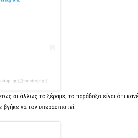
Instagram.
tropi.gr (@ianatropi.gr)
ύτως σι άλλως το ξέραμε, το παράδοξο είναι ότι καν
 βγήκε να τον υπερασπιστεί