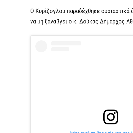
Ο Κυρίζογλου παραδέχθηκε ουσιαστικά ό
να μη ξαναβγει ο κ. Δούκας Δήμαρχος Α