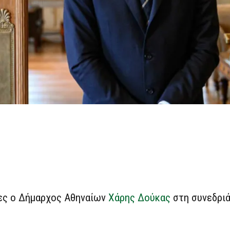
λες ο Δήμαρχος Αθηναίων
Χάρης Δούκας
στη συνεδρι