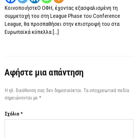
ΚΑΪΡΆΤ,
ΚοινοποιήστεΟ ΟΦΗ, έχοντας εξασφαλισμένη τη
Ο
ΟΦΗ
συμμετοχή του στη League Phase του Conference
ΜΕ
ΤΟΝ
League, θα προσπαθήσει στην επιστροφή του στα
ΝΙΚΗΤΉ
ΤΟΥ
Ευρωπαϊκά κύπελλα […]
ΜΑΚΆΜΠΙ
–
ΤΣΣΚΑ
ΣΌΦΙΑΣ
Αφήστε μια απάντηση
Η ηλ. διεύθυνση σας δεν δημοσιεύεται.
Τα υποχρεωτικά πεδία
σημειώνονται με
*
Σχόλιο
*