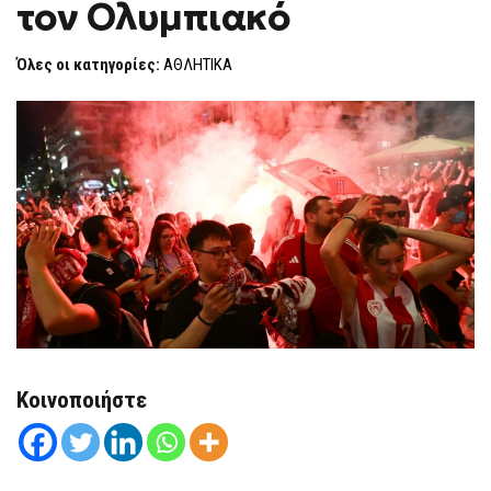
τον Ολυμπιακό
ΠΑΣΑΛΙΜΆΝΙ
F
ΓΙΑ
O
ΤΟΝ
R
ΟΛΥΜΠΙΑΚΌ
Όλες οι κατηγορίες:
ΑΘΛΗΤΙΚΑ
M
Κοινοποιήστε