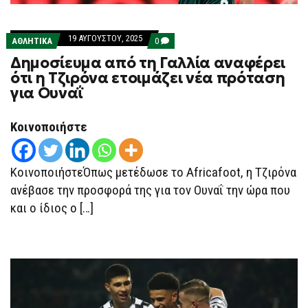
19 ΑΥΓΟΎΣΤΟΥ, 2025
COMMENTS
ΑΘΛΗΤΙΚΑ
0
ON
Δημοσίευμα από τη Γαλλία αναφέρει
ΔΗΜΟΣΊΕΥΜΑ
ΑΠΌ
ότι η Τζιρόνα ετοιμάζει νέα πρόταση
ΤΗ
για Ουναΐ
ΓΑΛΛΊΑ
ΑΝΑΦΈΡΕΙ
ΌΤΙ
Η
Κοινοποιήστε
ΤΖΙΡΌΝΑ
ΕΤΟΙΜΆΖΕΙ
ΝΈΑ
ΠΡΌΤΑΣΗ
ΚοινοποιήστεΌπως μετέδωσε το Africafoot, η Τζιρόνα
ΓΙΑ
ΟΥΝΑΪ́
ανέβασε την προσφορά της για τον Ουναΐ την ώρα που
και ο ίδιος ο […]