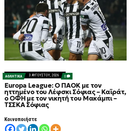
3 ΑΥΓΟΎΣΤΟΥ, 2026
COMMENTS
ΑΘΛΗΤΙΚΑ
0
ON
Europa League: Ο ΠΑΟΚ με τον
EUROPA
LEAGUE:
ηττημένο του Λέφσκι Σόφιας – Καϊράτ,
Ο
ο ΟΦΗ με τον νικητή του Μακάμπι –
ΠΑΟΚ
ΜΕ
ΤΣΣΚΑ Σόφιας
ΤΟΝ
ΗΤΤΗΜΈΝΟ
ΤΟΥ
Κοινοποιήστε
ΛΈΦΣΚΙ
ΣΌΦΙΑΣ
–