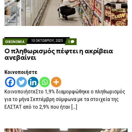
10 ΟΚΤΩΒΡΊΟΥ, 2025
COMMENTS
ΟΙΚΟΝΟΜΙΑ
0
ON
Ο πληθωρισμός πέφτει η ακρίβεια
Ο
ΠΛΗΘΩΡΙΣΜΌΣ
ανεβαίνει
ΠΈΦΤΕΙ
Η
ΑΚΡΊΒΕΙΑ
Κοινοποιήστε
ΑΝΕΒΑΊΝΕΙ
ΚοινοποιήστεΣτο 1,9% διαμορφώθηκε ο πληθωρισμός
για το μήνα Σεπτέμβρη σύμφωνα με τα στοιχεία της
ΕΛΣΤΑΤ από το 2,9% που ήταν […]