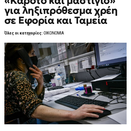
«Καρότο και μαστίγιο»
H
ΚΑΙ
για ληξιπρόθεσμα χρέη
ΜΑΣΤΊΓΙΟ»
F
ΓΙΑ
O
ΛΗΞΙΠΡΌΘΕΣΜΑ
σε Εφορία και Ταμεία
R
ΧΡΈΗ
ΣΕ
M
ΕΦΟΡΊΑ
Όλες οι κατηγορίες:
ΟΙΚΟΝΟΜΙΑ
ΚΑΙ
ΤΑΜΕΊΑ