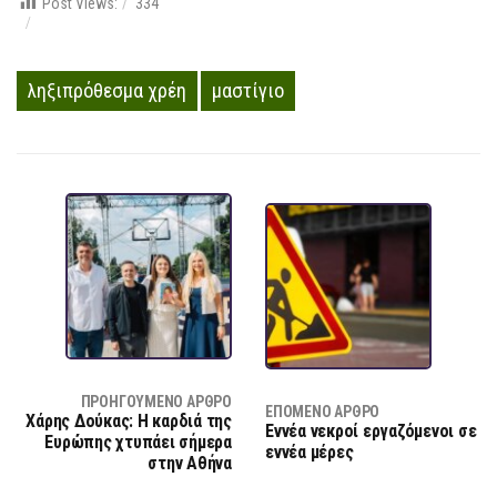
Post Views:
334
ληξιπρόθεσμα χρέη
μαστίγιο
ΠΡΟΗΓΟΎΜΕΝΟ ΆΡΘΡΟ
ΕΠΌΜΕΝΟ ΆΡΘΡΟ
Xάρης Δούκας: Η καρδιά της
Εννέα νεκροί εργαζόμενοι σε
Ευρώπης χτυπάει σήμερα
εννέα μέρες
στην Αθήνα