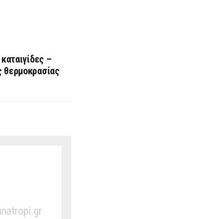
 καταιγίδες –
ς θερμοκρασίας
anatropi.gr