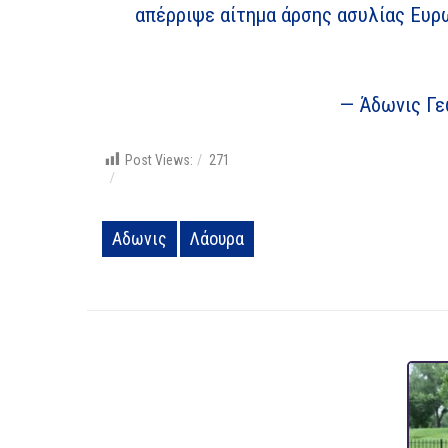
απέρριψε αίτημα άρσης ασυλίας Ευρ
— Άδωνις Γε
Post Views:
271
Αδωνις
Λάουρα