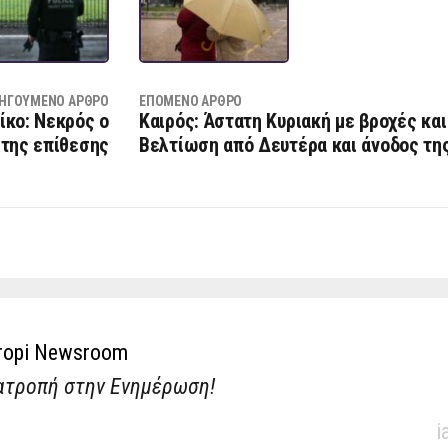
ΗΓΟΎΜΕΝΟ ΆΡΘΡΟ
ΕΠΌΜΕΝΟ ΆΡΘΡΟ
ίκο: Νεκρός ο
Καιρός: Άστατη Κυριακή με βροχές και
 της επίθεσης
Βελτίωση από Δευτέρα και άνοδος τη
ropi Newsroom
ατροπή στην Ενημέρωση!
i