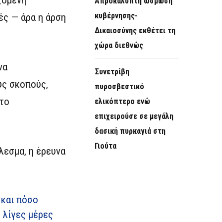
Απροκάλυπτη ώσμωση
κυβέρνησης-
ές — άρα η άρση
Δικαιοσύνης εκθέτει τη
χώρα διεθνώς
να
Συνετρίβη
ύς σκοπούς,
πυροσβεστικό
το
ελικόπτερο ενώ
επιχειρούσε σε μεγάλη
δασική πυρκαγιά στη
Γιούτα
λεσμα, η έρευνα
 και πόσο
 λίγες μέρες