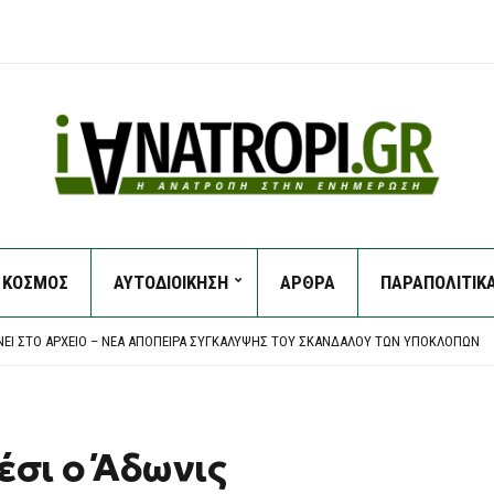
ΚΟΣΜΟΣ
ΑΥΤΟΔΙΟΙΚΗΣΗ
ΑΡΘΡΑ
ΠΑΡΑΠΟΛΙΤΙΚ
ΤΕΡΟ ΕΝΏ ΕΠΙΧΕΙΡΟΎΣΕ ΣΕ ΜΕΓΆΛΗ ΔΑΣΙΚΉ ΠΥΡΚΑΓΙΆ ΣΤΗ ΓΙΟΎΤΑ
ΝΕΙΑ ΤΗΣ ΚΥΒΈΡΝΗΣΗΣ ΣΤΟ ΜΕΤΑΒΑΛΛΌΜΕΝΟ ΓΕΩΠΟΛΙΤΙΚΌ ΠΕΡΙΒΆΛΛΟΝ
ΝΕΙ ΣΤΟ ΑΡΧΕΊΟ – ΝΈΑ ΑΠΌΠΕΙΡΑ ΣΥΓΚΆΛΥΨΗΣ ΤΟΥ ΣΚΑΝΔΆΛΟΥ ΤΩΝ ΥΠΟΚΛΟΠΏΝ
ΨΗΣ ΔΕΝ ΠΡΌΚΕΙΤΑΙ ΝΑ ΚΟΥΚΟΥΛΏΣΕΙ ΤΟ ΣΚΆΝΔΑΛΟ ΤΩΝ ΥΠΟΚΛΟΠΏΝ
ΠΤΗ ΏΣΜΩΣΗ ΚΥΒΈΡΝΗΣΗΣ-ΔΙΚΑΙΟΣΎΝΗΣ ΕΚΘΈΤΕΙ ΤΗ ΧΏΡΑ ΔΙΕΘΝΏΣ
ΤΕΡΟ ΕΝΏ ΕΠΙΧΕΙΡΟΎΣΕ ΣΕ ΜΕΓΆΛΗ ΔΑΣΙΚΉ ΠΥΡΚΑΓΙΆ ΣΤΗ ΓΙΟΎΤΑ
ΝΕΙΑ ΤΗΣ ΚΥΒΈΡΝΗΣΗΣ ΣΤΟ ΜΕΤΑΒΑΛΛΌΜΕΝΟ ΓΕΩΠΟΛΙΤΙΚΌ ΠΕΡΙΒΆΛΛΟΝ
έσι ο Άδωνις