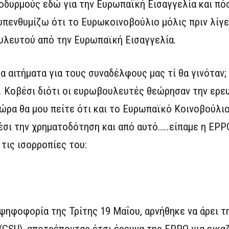
οδυρμούς εδώ για την Ευρωπαϊκή Εισαγγελία και πό
πενθυμίζω ότι το Ευρωκοινοβούλιο μόλις πριν λίγε
υλευτού από την Ευρωπαϊκή Εισαγγελία.
α αιτήματα για τους συναδέλφους μας τί θα γινόταν;
. Κοβέσι διότι οι ευρωβουλευτές θεώρησαν την ερε
Τώρα θα μου πείτε ότι και το Ευρωπαϊκό Κοινοβούλιο
σι την χρηματοδότηση και από αυτό…..είπαμε η EPPO
 τις ισορροπίες του:
ψηφοφορία της Τρίτης 19 Μαΐου, αρνήθηκε να άρει τ
 (CSU), αποτρέποντας έτσι έρευνα της EPPO για εικα