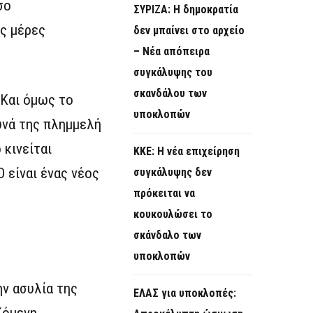
σο
ΣΥΡΙΖΑ: Η δημοκρατία
ς μέρες
δεν μπαίνει στο αρχείο
– Νέα απόπειρα
συγκάλυψης του
σκανδάλου των
 Και όμως το
υποκλοπών
υνά της πλημμελή
 κινείται
KKE: Η νέα επιχείρηση
 είναι ένας νέος
συγκάλυψης δεν
πρόκειται να
κουκουλώσει το
σκάνδαλο των
υποκλοπών
ην ασυλία της
ΕΛΑΣ για υποκλοπές:
ζόμενη