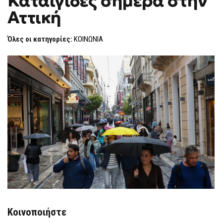
Καταιγίδες σήμερα στην
H
ΣΉΜΕΡΑ
Αττική
ΣΤΗΝ
F
ΑΤΤΙΚΉ
O
R
Όλες οι κατηγορίες:
ΚΟΙΝΩΝΙΑ
M
Κοινοποιήστε