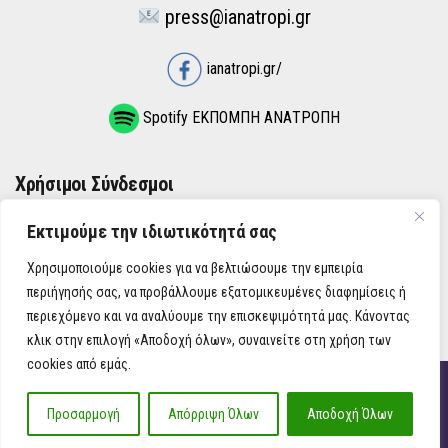
press@ianatropi.gr
ianatropi.gr/
Spotify ΕΚΠΟΜΠΗ ΑΝΑΤΡΟΠΗ
Χρήσιμοι Σύνδεσμοι
Εκτιμούμε την ιδιωτικότητά σας
ΌΡΟΙ ΧΡΉΣΗΣ
Χρησιμοποιούμε cookies για να βελτιώσουμε την εμπειρία
ΠΟΛΙΤΙΚΉ ΑΠΟΡΡΉΤΟΥ
περιήγησής σας, να προβάλλουμε εξατομικευμένες διαφημίσεις ή
περιεχόμενο και να αναλύουμε την επισκεψιμότητά μας. Κάνοντας
κλικ στην επιλογή «Αποδοχή όλων», συναινείτε στη χρήση των
cookies από εμάς.
iAnatropi ©
Προσαρμογή
Απόρριψη Όλων
Αποδοχή Όλων
Η Ανατροπή στην Ενημέρωση, την Πολιτική, την Καθημερινότητα