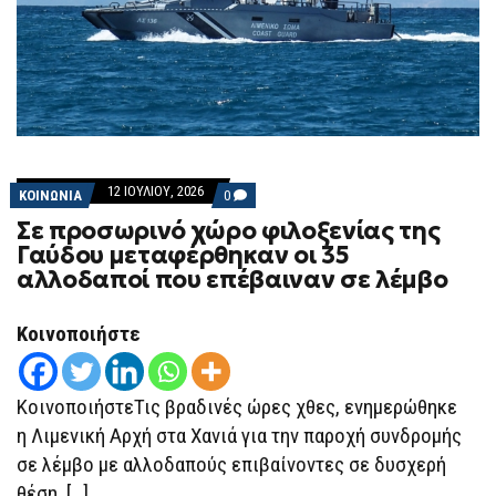
12 ΙΟΥΛΊΟΥ, 2026
COMMENTS
ΚΟΙΝΩΝΙΑ
0
ON
Σε προσωρινό χώρο φιλοξενίας της
ΣΕ
ΠΡΟΣΩΡΙΝΌ
Γαύδου μεταφέρθηκαν οι 35
ΧΏΡΟ
αλλοδαποί που επέβαιναν σε λέμβο
ΦΙΛΟΞΕΝΊΑΣ
ΤΗΣ
ΓΑΎΔΟΥ
ΜΕΤΑΦΈΡΘΗΚΑΝ
Κοινοποιήστε
ΟΙ
35
ΑΛΛΟΔΑΠΟΊ
ΠΟΥ
ΚοινοποιήστεΤις βραδινές ώρες χθες, ενημερώθηκε
ΕΠΈΒΑΙΝΑΝ
ΣΕ
η Λιμενική Αρχή στα Χανιά για την παροχή συνδρομής
ΛΈΜΒΟ
σε λέμβο με αλλοδαπούς επιβαίνοντες σε δυσχερή
θέση, […]