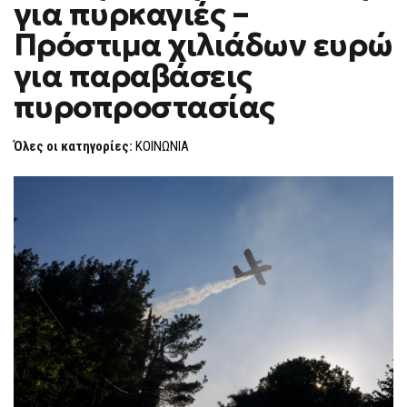
για πυρκαγιές –
ΣΥΛΛΉΨΕΙΣ
F
ΓΙΑ
O
ΠΥΡΚΑΓΙΈΣ
Πρόστιμα χιλιάδων ευρώ
R
–
ΠΡΌΣΤΙΜΑ
M
για παραβάσεις
ΧΙΛΙΆΔΩΝ
ΕΥΡΏ
πυροπροστασίας
ΓΙΑ
ΠΑΡΑΒΆΣΕΙΣ
ΠΥΡΟΠΡΟΣΤΑΣΊΑΣ
Όλες οι κατηγορίες:
ΚΟΙΝΩΝΙΑ