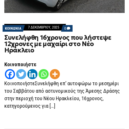
7 ΔΕΚΕΜΒΡΊΟΥ, 2025
COMMENTS
ΚΟΙΝΩΝΙΑ
0
ON
Συνελήφθη 16χρονος που λήστεψε
ΣΥΝΕΛΉΦΘΗ
16ΧΡΟΝΟΣ
12χρονες με μαχαίρι στο Νέο
ΠΟΥ
Ηράκλειο
ΛΉΣΤΕΨΕ
12ΧΡΟΝΕΣ
ΜΕ
ΜΑΧΑΊΡΙ
Κοινοποιήστε
ΣΤΟ
ΝΈΟ
ΗΡΆΚΛΕΙΟ
ΚοινοποιήστεΣυνελήφθη επ’ αυτοφώρω το μεσημέρι
του Σαββάτου από αστυνομικούς της Άμεσης Δράσης
στην περιοχή του Νέου Ηρακλείου, 16χρονος,
κατηγορούμενος για […]