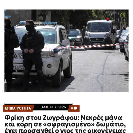
30 ΜΑΡΤΊΟΥ, 2026
COMMENTS
ΕΠΙΚΑΙΡΟΤΗΤΑ
0
ON
Φρίκη στου Ζωγράφου: Νεκρές μάνα
ΦΡΊΚΗ
ΣΤΟΥ
και κόρη σε «σφραγισμένο» δωμάτιο,
ΖΩΓΡΆΦΟΥ:
έχει προσαχθεί ο γιος της οικογένειας
ΝΕΚΡΈΣ