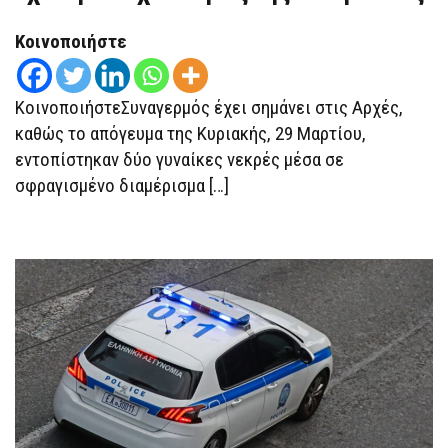
ΜΆΝΑ
ΚΑΙ
ΚΌΡΗ
Κοινοποιήστε
ΣΕ
«ΣΦΡΑΓΙΣΜΈΝΟ»
ΔΩΜΆΤΙΟ,
ΈΧΕΙ
ΚοινοποιήστεΣυναγερμός έχει σημάνει στις Αρχές,
ΠΡΟΣΑΧΘΕΊ
Ο
καθώς το απόγευμα της Κυριακής, 29 Μαρτίου,
ΓΙΟΣ
εντοπίστηκαν δύο γυναίκες νεκρές μέσα σε
ΤΗΣ
ΟΙΚΟΓΈΝΕΙΑΣ
σφραγισμένο διαμέρισμα […]