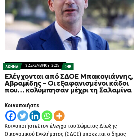
3 ΔΕΚΕΜΒΡΊΟΥ, 2025
COMMENTS
ΑΘΗΝΑ
0
ON
Ελέγχονται από ΣΔΟΕ Μπακογιάννης,
ΕΛΈΓΧΟΝΤΑΙ
ΑΠΌ
Αβραμίδης – Οι εξαφανισμένοι κάδοι
ΣΔΟΕ
που… κολύμπησαν μέχρι τη Σαλαμίνα
ΜΠΑΚΟΓΙΆΝΝΗΣ,
ΑΒΡΑΜΊΔΗΣ
–
ΟΙ
Κοινοποιήστε
ΕΞΑΦΑΝΙΣΜΈΝΟΙ
ΚΆΔΟΙ
ΠΟΥ…
ΚΟΛΎΜΠΗΣΑΝ
ΚοινοποιήστεΣτον έλεγχο του Σώματος Δίωξης
ΜΈΧΡΙ
ΤΗ
Οικονομικού Εγκλήματος (ΣΔΟΕ) υπόκειται ο δήμος
ΣΑΛΑΜΊΝΑ