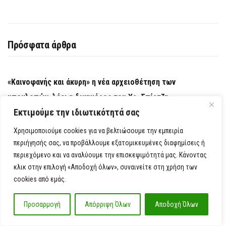
Πρόσφατα άρθρα
«Καινοφανής και άκυρη» η νέα αρχειοθέτηση των
υποκλοπών, λέει η δικηγόρος του Χρ. Σπίρτζη
Εκτιμούμε την ιδιωτικότητά σας
Η ομοσπονδία της Αργεντινής περιμένει τι θα αποφασίσουν
Χρησιμοποιούμε cookies για να βελτιώσουμε την εμπειρία
οι Μέσι και Σκαλόνι
περιήγησής σας, να προβάλλουμε εξατομικευμένες διαφημίσεις ή
περιεχόμενο και να αναλύουμε την επισκεψιμότητά μας. Κάνοντας
Φωτιά στην Ερμακιά Κοζάνης – Επιχειρούν εναέριες και
κλικ στην επιλογή «Αποδοχή όλων», συναινείτε στη χρήση των
cookies από εμάς.
επίγειες δυνάμεις
Προσαρμογή
Απόρριψη Όλων
Αποδοχή Όλων
Έσβησε η πυρκαγιά στο Μαρκόπουλο Αττικής – Χωρίς
ενεργό μέτωπο η φωτιά κοντά στη Θέρμη