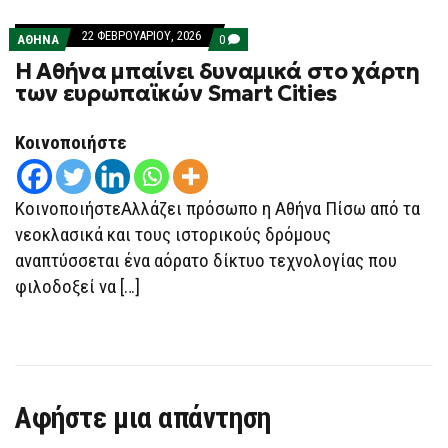
22 ΦΕΒΡΟΥΑΡΊΟΥ, 2026
COMMENTS
ΑΘΗΝΑ
0
ON
Η Αθήνα μπαίνει δυναμικά στο χάρτη
Η
ΑΘΉΝΑ
των ευρωπαϊκών Smart Cities
ΜΠΑΊΝΕΙ
ΔΥΝΑΜΙΚΆ
ΣΤΟ
Κοινοποιήστε
ΧΆΡΤΗ
ΤΩΝ
ΕΥΡΩΠΑΪΚΏΝ
SMART
CITIES
ΚοινοποιήστεΑλλάζει πρόσωπο η Αθήνα Πίσω από τα
νεοκλασικά και τους ιστορικούς δρόμους
αναπτύσσεται ένα αόρατο δίκτυο τεχνολογίας που
φιλοδοξεί να […]
Αφήστε μια απάντηση