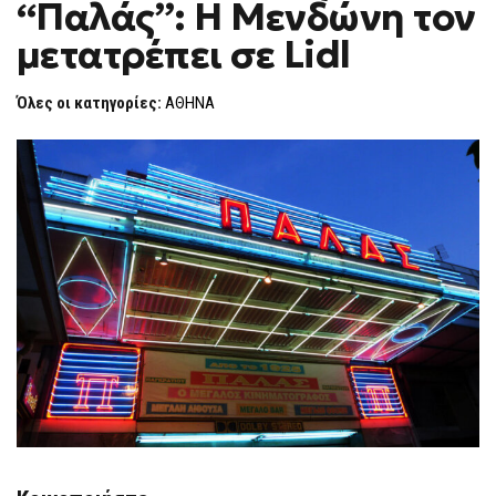
“Παλάς”: Η Μενδώνη τον
Η
F
ΜΕΝΔΏΝΗ
O
ΤΟΝ
μετατρέπει σε Lidl
R
ΜΕΤΑΤΡΈΠΕΙ
ΣΕ
M
LIDL
Όλες οι κατηγορίες:
ΑΘΗΝΑ