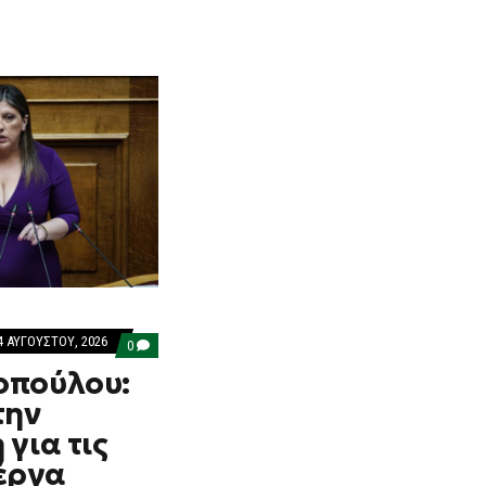
4 ΑΥΓΟΎΣΤΟΥ, 2026
COMMENTS
0
ON
οπούλου:
ΚΩΝΣΤΑΝΤΟΠΟΎΛΟΥ:
ΕΠΊΘΕΣΗ
την
ΣΤΗΝ
ΚΥΒΈΡΝΗΣΗ
για τις
ΓΙΑ
ΤΙΣ
 έργα
ΦΩΤΙΈΣ