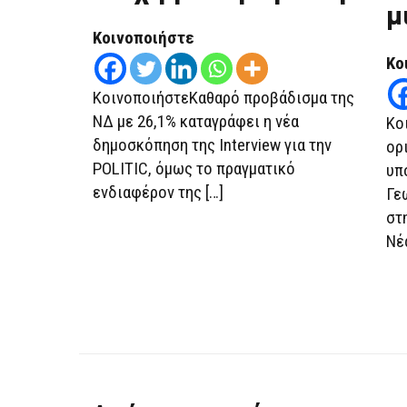
ΤΗ
μ
2Η
ΘΈΣΗ
Κοινοποιήστε
Κο
ΚοινοποιήστεΚαθαρό προβάδισμα της
ΝΔ με 26,1% καταγράφει η νέα
Κο
δημοσκόπηση της Interview για την
ορ
POLITIC, όμως το πραγματικό
υπ
ενδιαφέρον της […]
Γε
στ
Νέ