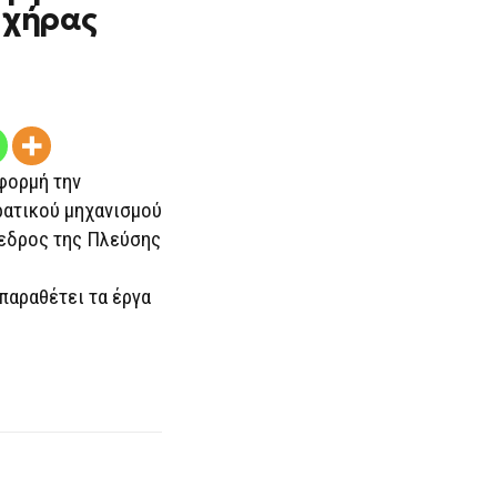
ΜΕ
 χήρας
ΈΡΓΑ
ΤΈΧΝΗΣ
ΤΗΣ
ΧΉΡΑΣ
ΒΑΛΥΡΆΚΗ
φορμή την
ρατικού μηχανισμού
όεδρος της Πλεύσης
αραθέτει τα έργα