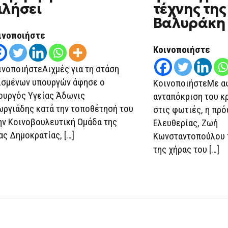
ΣΕΛΉΝΗ
ιλήσει
τέχνης της
ΓΙΑ
ΝΑ
Βαλυράκη
ΜΗΝ
ΒΓΕΙ
ινοποιήστε
ΝΑ
Κοινοποιήστε
ΜΙΛΉΣΕΙ
ινοποιήστεΑιχμές για τη στάση
ισμένων υπουργών άφησε ο
ΚοινοποιήστεΜε α
ουργός Υγείας Άδωνις
ανταπόκριση του κ
ωργιάδης κατά την τοποθέτησή του
στις φωτιές, η πρ
ην Κοινοβουλευτική Ομάδα της
Ελευθερίας, Ζωή
ας Δημοκρατίας, […]
Κωνσταντοπούλου π
της χήρας του […]