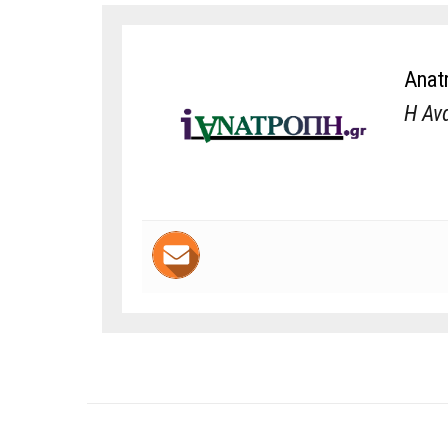
Anat
Η Αν