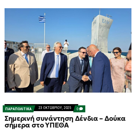
23 ΟΚΤΩΒΡΊΟΥ, 2025
COMMENTS
ΠΑΡΑΠΟΛΙΤΙΚΑ
0
ON
Σημερινή συνάντηση Δένδια – Δούκα
ΣΗΜΕΡΙΝΉ
ΣΥΝΆΝΤΗΣΗ
σήμερα στο ΥΠΕΘΑ
ΔΈΝΔΙΑ
–
ΔΟΎΚΑ