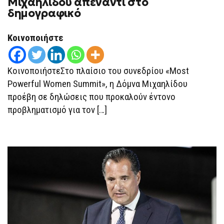
Μιχαηλίδου απέναντι στο
ΑΦΑΣΊΑ
δημογραφικό
ΤΗΣ
ΔΌΜΝΑΣ
ΜΙΧΑΗΛΊΔΟΥ
ΑΠΈΝΑΝΤΙ
Κοινοποιήστε
ΣΤΟ
ΔΗΜΟΓΡΑΦΙΚΌ
ΚοινοποιήστεΣτο πλαίσιο του συνεδρίου «Most
Powerful Women Summit», η Δόμνα Μιχαηλίδου
προέβη σε δηλώσεις που προκαλούν έντονο
προβληματισμό για τον […]