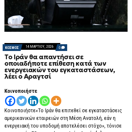
14 ΜΑΡΤΊΟΥ, 2026
COMMENTS
ΚΟΣΜΟΣ
0
ON
Το Ιράν θα απαντήσει σε
ΤΟ
ΙΡΆΝ
οποιαδήποτε επίθεση κατά των
ΘΑ
ενεργειακών του εγκαταστάσεων,
ΑΠΑΝΤΉΣΕΙ
ΣΕ
λέει ο Αραγτσί
ΟΠΟΙΑΔΉΠΟΤΕ
ΕΠΊΘΕΣΗ
ΚΑΤΆ
Κοινοποιήστε
ΤΩΝ
ΕΝΕΡΓΕΙΑΚΏΝ
ΤΟΥ
ΕΓΚΑΤΑΣΤΆΣΕΩΝ,
Κοινοποιήστε«Το Ιράν θα επιτεθεί σε εγκαταστάσεις
ΛΈΕΙ
Ο
αμερικανικών εταιρειών στη Μέση Ανατολή, εάν η
ΑΡΑΓΤΣΊ
ενεργειακή του υποδομή αποτελέσει στόχο», τόνισε