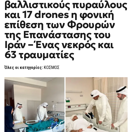
βαλλιστικούς πυραύλους
13
F
ΒΑΛΛΙΣΤΙΚΟΎΣ
O
ΠΥΡΑΎΛΟΥΣ
και 17 drones η φονική
R
ΚΑΙ
17
M
επίθεση των Φρουρών
DRONES
Η
της Επανάστασης του
ΦΟΝΙΚΉ
ΕΠΊΘΕΣΗ
ΤΩΝ
Ιράν – Ένας νεκρός και
ΦΡΟΥΡΏΝ
ΤΗΣ
63 τραυματίες
ΕΠΑΝΆΣΤΑΣΗΣ
ΤΟΥ
ΙΡΆΝ
–
Όλες οι κατηγορίες:
ΚΟΣΜΟΣ
ΈΝΑΣ
ΝΕΚΡΌΣ
ΚΑΙ
63
ΤΡΑΥΜΑΤΊΕΣ