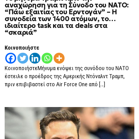
ΜΉΝΥΜΑ
αναχώρηση για τη Σύνοδο του ΝΑΤΟ:
ΤΡΑΜΠ
“Πάω εξαιτίας του Ερντογάν” – Η
ΠΡΙΝ
ΤΗΝ
συνοδεία των 1400 ατόμων, το…
ΑΝΑΧΏΡΗΣΗ
ιδιαίτερο task και τα deals στα
ΓΙΑ
ΤΗ
“σκαριά”
ΣΎΝΟΔΟ
ΤΟΥ
ΝΑΤΟ:
Κοινοποιήστε
“ΠΆΩ
ΕΞΑΙΤΊΑΣ
ΤΟΥ
ΕΡΝΤΟΓΆΝ”
ΚοινοποιήστεΜήνυμα ενόψει της συνόδου του ΝΑΤΟ
–
Η
έστειλε ο προέδρος της Αμερικής Ντόναλντ Τραμπ,
ΣΥΝΟΔΕΊΑ
ΤΩΝ
πριν επιβιβαστεί στο Air Force One από […]
1400
ΑΤΌΜΩΝ,
ΤΟ…
ΙΔΙΑΊΤΕΡΟ
TASK
ΚΑΙ
ΤΑ
DEALS
ΣΤΑ
“ΣΚΑΡΙΆ”