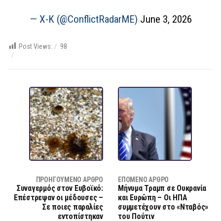
— X-K (@ConflictRadarME)
June 3, 2026
Post Views:
98
ΠΡΟΗΓΟΎΜΕΝΟ ΆΡΘΡΟ
ΕΠΌΜΕΝΟ ΆΡΘΡΟ
Συναγερμός στον Ευβοϊκό:
Μήνυμα Τραμπ σε Ουκρανία
Επέστρεψαν οι μέδουσες –
και Ευρώπη – Οι ΗΠΑ
Σε ποιες παραλίες
συμμετέχουν στο «Νταβός»
εντοπίστηκαν
του Πούτιν