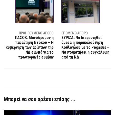
ΠΡΟΗΓΟΎΜΕΝΟ ΆΡΘΡΟ
ΕΠΌΜΕΝΟ ΆΡΘΡΟ
ΠΑΣΟΚ: Μονόδρομος η
ΣΥΡΙΖΑ: Να διερευνηθεί
παραίτηση Ντόκου – Η
άμεσα η παρακολούθηση
κυβέρνηση των αρίστων της
Κούλογλου με το Pegasus –
ΝΔ σιωπά για το
Να σταματήσει η συγκάλυψη
πρωτοφανές συμβάν
από τη ΝΔ
Μπορεί να σου αρέσει επίσης …