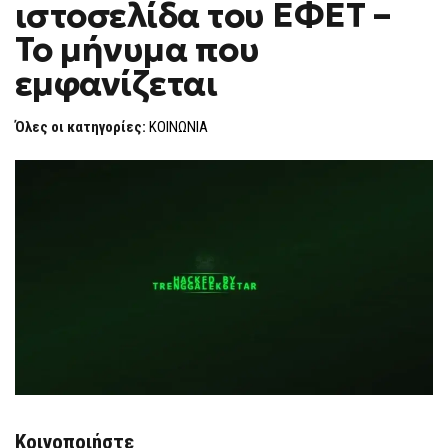
ιστοσελίδα του ΕΦΕΤ –
ΙΣΤΟΣΕΛΊΔΑ
F
ΤΟΥ
O
ΕΦΕΤ
Το μήνυμα που
R
–
ΤΟ
M
εμφανίζεται
ΜΉΝΥΜΑ
ΠΟΥ
ΕΜΦΑΝΊΖΕΤΑΙ
Όλες οι κατηγορίες:
ΚΟΙΝΩΝΙΑ
Κοινοποιήστε