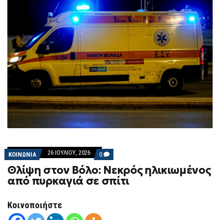
26 ΙΟΥΛΊΟΥ, 2026
COMMENTS
ΚΟΙΝΩΝΙΑ
0
ON
Θλίψη στον Βόλο: Νεκρός ηλικιωμένος
ΘΛΊΨΗ
ΣΤΟΝ
από πυρκαγιά σε σπίτι
ΒΌΛΟ:
ΝΕΚΡΌΣ
ΗΛΙΚΙΩΜΈΝΟΣ
Κοινοποιήστε
ΑΠΌ
ΠΥΡΚΑΓΙΆ