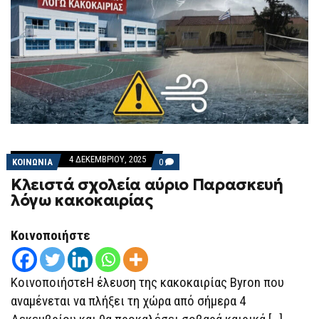
4 ΔΕΚΕΜΒΡΊΟΥ, 2025
COMMENTS
ΚΟΙΝΩΝΙΑ
0
ON
Κλειστά σχολεία αύριο Παρασκευή
ΚΛΕΙΣΤΆ
ΣΧΟΛΕΊΑ
λόγω κακοκαιρίας
ΑΎΡΙΟ
ΠΑΡΑΣΚΕΥΉ
ΛΌΓΩ
Κοινοποιήστε
ΚΑΚΟΚΑΙΡΊΑΣ
ΚοινοποιήστεΗ έλευση της κακοκαιρίας Byron που
αναμένεται να πλήξει τη χώρα από σήμερα 4