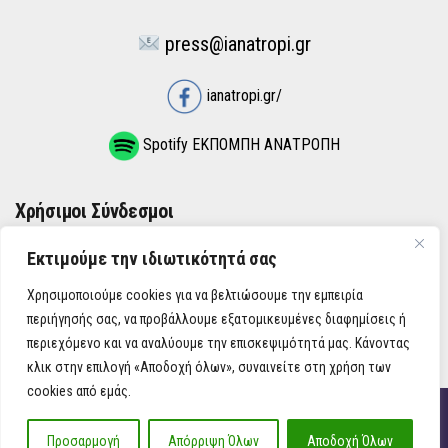
press@ianatropi.gr
ianatropi.gr/
Spotify ΕΚΠΟΜΠΗ ΑΝΑΤΡΟΠΗ
Χρήσιμοι Σύνδεσμοι
Εκτιμούμε την ιδιωτικότητά σας
ΌΡΟΙ ΧΡΉΣΗΣ
Χρησιμοποιούμε cookies για να βελτιώσουμε την εμπειρία
ΠΟΛΙΤΙΚΉ ΑΠΟΡΡΉΤΟΥ
περιήγησής σας, να προβάλλουμε εξατομικευμένες διαφημίσεις ή
περιεχόμενο και να αναλύουμε την επισκεψιμότητά μας. Κάνοντας
κλικ στην επιλογή «Αποδοχή όλων», συναινείτε στη χρήση των
cookies από εμάς.
iAnatropi ©
Προσαρμογή
Απόρριψη Όλων
Αποδοχή Όλων