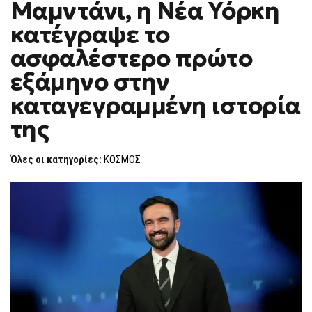
Μαμντάνι, η Νέα Υόρκη
ΖΌΡΑΝ
F
ΜΑΜΝΤΆΝΙ,
O
Η
κατέγραψε το
R
ΝΈΑ
ΥΌΡΚΗ
M
ασφαλέστερο πρώτο
ΚΑΤΈΓΡΑΨΕ
ΤΟ
εξάμηνο στην
ΑΣΦΑΛΈΣΤΕΡΟ
ΠΡΏΤΟ
ΕΞΆΜΗΝΟ
καταγεγραμμένη ιστορία
ΣΤΗΝ
ΚΑΤΑΓΕΓΡΑΜΜΈΝΗ
της
ΙΣΤΟΡΊΑ
ΤΗΣ
Όλες οι κατηγορίες:
ΚΟΣΜΟΣ