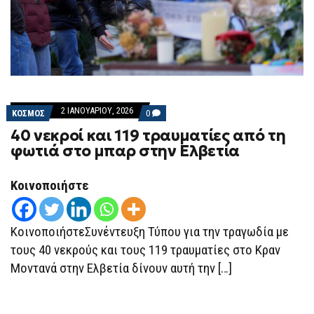
2 ΙΑΝΟΥΑΡΊΟΥ, 2026
COMMENTS
ΚΟΣΜΟΣ
0
ON
40 νεκροί και 119 τραυματίες από τη
40
ΝΕΚΡΟΊ
φωτιά στο μπαρ στην Ελβετία
ΚΑΙ
119
ΤΡΑΥΜΑΤΊΕΣ
Κοινοποιήστε
ΑΠΌ
ΤΗ
ΦΩΤΙΆ
ΣΤΟ
ΜΠΑΡ
ΚοινοποιήστεΣυνέντευξη Τύπου για την τραγωδία με
ΣΤΗΝ
τους 40 νεκρούς και τους 119 τραυματίες στο Κραν
ΕΛΒΕΤΊΑ
Μοντανά στην Ελβετία δίνουν αυτή την […]