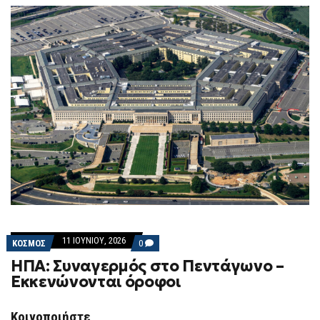
11 ΙΟΥΝΊΟΥ, 2026
COMMENTS
ΚΟΣΜΟΣ
0
ON
ΗΠΑ: Συναγερμός στο Πεντάγωνο –
ΗΠΑ:
ΣΥΝΑΓΕΡΜΌΣ
Εκκενώνονται όροφοι
ΣΤΟ
ΠΕΝΤΆΓΩΝΟ
–
Κοινοποιήστε
ΕΚΚΕΝΏΝΟΝΤΑΙ