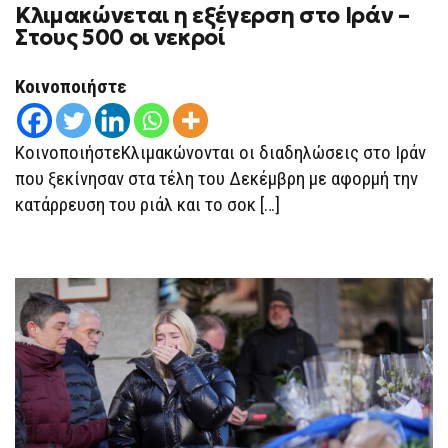
Κλιμακώνεται η εξέγερση στο Ιράν –
ΚΛΙΜΑΚΏΝΕΤΑΙ
Η
Στους 500 οι νεκροί
ΕΞΈΓΕΡΣΗ
ΣΤΟ
ΙΡΆΝ
Κοινοποιήστε
–
ΣΤΟΥΣ
500
ΟΙ
ΝΕΚΡΟΊ
ΚοινοποιήστεΚλιμακώνονται οι διαδηλώσεις στο Ιράν
που ξεκίνησαν στα τέλη του Δεκέμβρη με αφορμή την
κατάρρευση του ριάλ και το σοκ […]