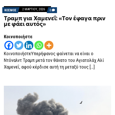
2 ΜΑΡΤΊΟΥ, 2026
COMMENTS
ΚΟΣΜΟΣ
0
ON
Τραμπ για Χαμενεΐ: «Τον έφαγα πριν
ΤΡΑΜΠ
ΓΙΑ
με φάει αυτός»
ΧΑΜΕΝΕΪ́:
«ΤΟΝ
ΈΦΑΓΑ
Κοινοποιήστε
ΠΡΙΝ
ΜΕ
ΦΆΕΙ
ΑΥΤΌΣ»
ΚοινοποιήστεΥπερήφανος φαίνεται να είναι ο
Ντόναλντ Τραμπ μετά τον θάνατο του Αγιατολάχ Αλί
Χαμενεΐ, αφού κέρδισε αυτή τη μεταξύ τους […]