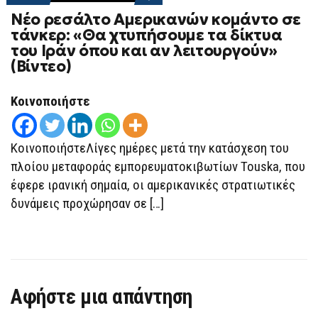
ON
Νέο ρεσάλτο Αμερικανών κομάντο σε
ΝΈΟ
ΡΕΣΆΛΤΟ
τάνκερ: «Θα χτυπήσουμε τα δίκτυα
ΑΜΕΡΙΚΑΝΏΝ
του Ιράν όπου και αν λειτουργούν»
ΚΟΜΆΝΤΟ
ΣΕ
(Βίντεο)
ΤΆΝΚΕΡ:
«ΘΑ
ΧΤΥΠΉΣΟΥΜΕ
Κοινοποιήστε
ΤΑ
ΔΊΚΤΥΑ
ΤΟΥ
ΙΡΆΝ
ΚοινοποιήστεΛίγες ημέρες μετά την κατάσχεση του
ΌΠΟΥ
ΚΑΙ
πλοίου μεταφοράς εμπορευματοκιβωτίων Touska, που
ΑΝ
ΛΕΙΤΟΥΡΓΟΎΝ»
έφερε ιρανική σημαία, οι αμερικανικές στρατιωτικές
(ΒΊΝΤΕΟ)
δυνάμεις προχώρησαν σε […]
Αφήστε μια απάντηση