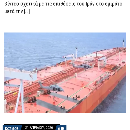
βίντεο σχετικά με τις επιθέσεις του Ιράν στο εμιράτο
ΜΈΣΗ
ΑΝΑΤΟΛΉ
μετά την […]
21 ΑΠΡΙΛΊΟΥ, 2026
COMMENTS
ΚΟΣΜΟΣ
0