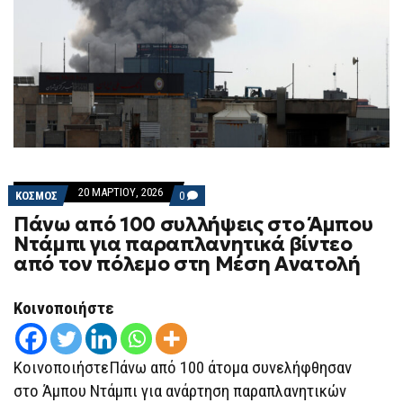
20 ΜΑΡΤΊΟΥ, 2026
COMMENTS
ΚΟΣΜΟΣ
0
ON
Πάνω από 100 συλλήψεις στο Άμπου
ΠΆΝΩ
ΑΠΌ
Ντάμπι για παραπλανητικά βίντεο
100
από τον πόλεμο στη Μέση Ανατολή
ΣΥΛΛΉΨΕΙΣ
ΣΤΟ
ΆΜΠΟΥ
ΝΤΆΜΠΙ
Κοινοποιήστε
ΓΙΑ
ΠΑΡΑΠΛΑΝΗΤΙΚΆ
ΒΊΝΤΕΟ
ΑΠΌ
ΚοινοποιήστεΠάνω από 100 άτομα συνελήφθησαν
ΤΟΝ
ΠΌΛΕΜΟ
στο Άμπου Ντάμπι για ανάρτηση παραπλανητικών
ΣΤΗ