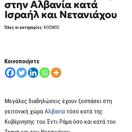
στην Αλβανία κατά
ΣΤΗΝ
F
ΑΛΒΑΝΊΑ
O
ΚΑΤΆ
Ισραήλ και Νετανιάχου
R
ΙΣΡΑΉΛ
ΚΑΙ
M
ΝΕΤΑΝΙΆΧΟΥ
Όλες οι κατηγορίες:
ΚΟΣΜΟΣ
Κοινοποιήστε
Μεγάλες διαδηλώσεις έχουν ξεσπάσει στη
γειτονική χώρα
Αλβανία
τόσο κατά της
Κυβέρνησης του Έντι Ράμα όσο και κατά του