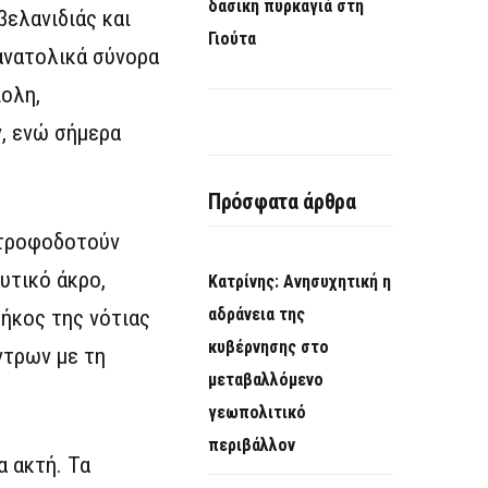
δασική πυρκαγιά στη
βελανιδιάς και
Γιούτα
ανατολικά σύνορα
πολη,
, ενώ σήμερα
Πρόσφατα άρθρα
α τροφοδοτούν
υτικό άκρο,
Κατρίνης: Ανησυχητική η
αδράνεια της
μήκος της νότιας
κυβέρνησης στο
ντρων με τη
μεταβαλλόμενο
γεωπολιτικό
περιβάλλον
α ακτή. Τα