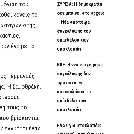
ρμόνιση του
ΣΥΡΙΖΑ: Η δημοκρατία
δεν μπαίνει στο αρχείο
ούει κανείς το
– Νέα απόπειρα
πρωταγωνιστής,
συγκάλυψης του
καετίες,
σκανδάλου των
ουν ένα με το
υποκλοπών
KKE: Η νέα επιχείρηση
συγκάλυψης δεν
ους Γερμανούς
πρόκειται να
ς. Η Σαμοθράκη,
κουκουλώσει το
εότερους
σκάνδαλο των
ονή τους το
υποκλοπών
που βρίσκονται
ΕΛΑΣ για υποκλοπές:
ν εγγυάται έναν