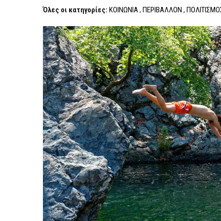
ΣΤΟ
Όλες οι κατηγορίες:
ΚΟΙΝΩΝΙΑ
,
ΠΕΡΙΒΑΛΛΟΝ
,
ΠΟΛΙΤΙΣΜΟ
ΑΙΓΑΊΟ
Η
ΣΑΜΟΘΡΆΚΗ