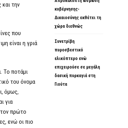
Απροκάλυπτη ώσμωση
 και την
κυβέρνησης-
Δικαιοσύνης εκθέτει τη
χώρα διεθνώς
σίνες που
Συνετρίβη
μη είναι η γριά
πυροσβεστικό
ελικόπτερο ενώ
επιχειρούσε σε μεγάλη
. Το ποτάμι
δασική πυρκαγιά στη
τικό του όνομα
Γιούτα
ι, όμως,
ι για
 Στον πρώτο
ς, ενώ οι πιο