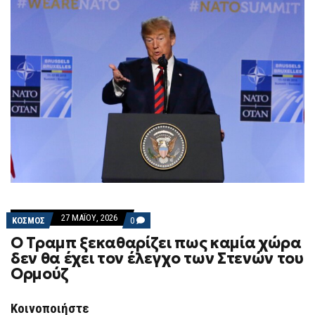
27 ΜΑΪ́ΟΥ, 2026
COMMENTS
ΚΟΣΜΟΣ
0
ON
Ο Τραμπ ξεκαθαρίζει πως καμία χώρα
Ο
ΤΡΑΜΠ
δεν θα έχει τον έλεγχο των Στενών του
ΞΕΚΑΘΑΡΊΖΕΙ
Ορμούζ
ΠΩΣ
ΚΑΜΊΑ
ΧΏΡΑ
ΔΕΝ
Κοινοποιήστε
ΘΑ