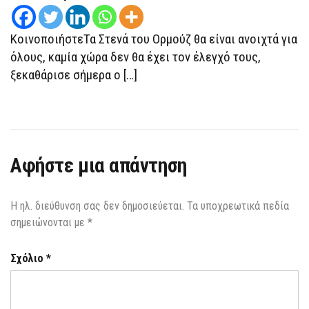
ΈΧΕΙ
ΤΟΝ
ΈΛΕΓΧΟ
ΚοινοποιήστεΤα Στενά του Ορμούζ θα είναι ανοιχτά για
ΤΩΝ
ΣΤΕΝΏΝ
όλους, καμία χώρα δεν θα έχει τον έλεγχό τους,
ΤΟΥ
ξεκαθάρισε σήμερα ο […]
ΟΡΜΟΎΖ
Αφήστε μια απάντηση
Η ηλ. διεύθυνση σας δεν δημοσιεύεται.
Τα υποχρεωτικά πεδία
σημειώνονται με
*
Σχόλιο
*