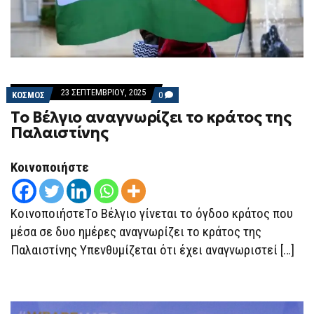
23 ΣΕΠΤΕΜΒΡΊΟΥ, 2025
COMMENTS
ΚΟΣΜΟΣ
0
ON
Το Βέλγιο αναγνωρίζει το κράτος της
ΤΟ
ΒΈΛΓΙΟ
Παλαιστίνης
ΑΝΑΓΝΩΡΊΖΕΙ
ΤΟ
ΚΡΆΤΟΣ
Κοινοποιήστε
ΤΗΣ
ΠΑΛΑΙΣΤΊΝΗΣ
ΚοινοποιήστεΤο Βέλγιο γίνεται το όγδοο κράτος που
μέσα σε δυο ημέρες αναγνωρίζει το κράτος της
Παλαιστίνης Υπενθυμίζεται ότι έχει αναγνωριστεί […]