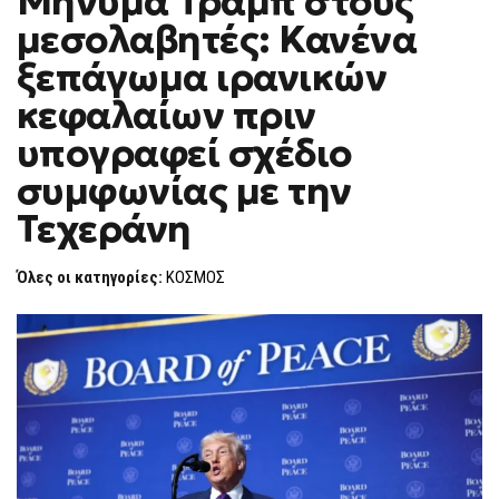
Μήνυμα Τραμπ στους
H
ΤΡΑΜΠ
μεσολαβητές: Κανένα
ΣΤΟΥΣ
F
ΜΕΣΟΛΑΒΗΤΈΣ:
O
ΚΑΝΈΝΑ
ξεπάγωμα ιρανικών
R
ΞΕΠΆΓΩΜΑ
ΙΡΑΝΙΚΏΝ
M
κεφαλαίων πριν
ΚΕΦΑΛΑΊΩΝ
ΠΡΙΝ
υπογραφεί σχέδιο
ΥΠΟΓΡΑΦΕΊ
ΣΧΈΔΙΟ
ΣΥΜΦΩΝΊΑΣ
συμφωνίας με την
ΜΕ
ΤΗΝ
Τεχεράνη
ΤΕΧΕΡΆΝΗ
Όλες οι κατηγορίες:
ΚΟΣΜΟΣ