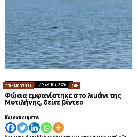
7 ΜΑΡΤΊΟΥ, 2026
COMMENTS
ΕΠΙΚΑΙΡΟΤΗΤΑ
0
ON
Φώκια εμφανίστηκε στο λιμάνι της
ΦΏΚΙΑ
ΕΜΦΑΝΊΣΤΗΚΕ
Μυτιλήνης, δείτε βίντεο
ΣΤΟ
ΛΙΜΆΝΙ
ΤΗΣ
Κοινοποιήστε
ΜΥΤΙΛΉΝΗΣ,
ΔΕΊΤΕ
ΒΊΝΤΕΟ