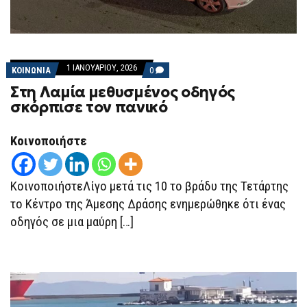
1 ΙΑΝΟΥΑΡΊΟΥ, 2026
COMMENTS
ΚΟΙΝΩΝΙΑ
0
ON
Στη Λαμία μεθυσμένος οδηγός
ΣΤΗ
ΛΑΜΊΑ
σκόρπισε τον πανικό
ΜΕΘΥΣΜΈΝΟΣ
ΟΔΗΓΌΣ
ΣΚΌΡΠΙΣΕ
Κοινοποιήστε
ΤΟΝ
ΠΑΝΙΚΌ
ΚοινοποιήστεΛίγο μετά τις 10 το βράδυ της Τετάρτης
το Κέντρο της Άμεσης Δράσης ενημερώθηκε ότι ένας
οδηγός σε μια μαύρη […]