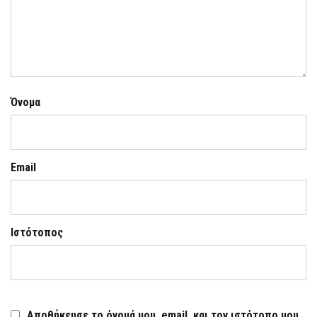
Όνομα
Email
Ιστότοπος
Αποθήκευσε το όνομά μου, email, και τον ιστότοπο μου