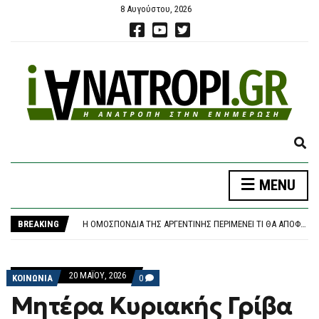
8 Αυγούστου, 2026
E
X
P
MENU
ΚΟΖΆΝΗ: ΦΩΤΙΆ ΣΕ ΔΑΣΙΚΉ ΈΚΤΑΣΗ ΣΤΗΝ ΕΡΜΑΚΙΆ – ΜΕΓΆΛΗ ΚΙΝΗΤΟΠΟΊΗΣΗ ΤΗΣ ΠΥΡΟΣΒΕΣΤΙΚΉΣ
A
«ΚΑΙΝΟΦΑΝΉΣ ΚΑΙ ΆΚΥΡΗ» Η ΝΈΑ ΑΡΧΕΙΟΘΈΤΗΣΗ ΤΩΝ ΥΠΟΚΛΟΠΏΝ, ΛΈΕΙ Η ΔΙΚΗΓΌΡΟΣ ΤΟΥ ΧΡ. ΣΠΊΡΤΖΗ
N
Η ΟΜΟΣΠΟΝΔΊΑ ΤΗΣ ΑΡΓΕΝΤΙΝΉΣ ΠΕΡΙΜΈΝΕΙ ΤΙ ΘΑ ΑΠΟΦΑΣΊΣΟΥΝ ΟΙ ΜΈΣΙ ΚΑΙ ΣΚΑΛΌΝΙ
D
BREAKING
ΦΩΤΙΆ ΣΤΗΝ ΕΡΜΑΚΙΆ ΚΟΖΆΝΗΣ – ΕΠΙΧΕΙΡΟΎΝ ΕΝΑΈΡΙΕΣ ΚΑΙ ΕΠΊΓΕΙΕΣ ΔΥΝΆΜΕΙΣ
S
ΈΣΒΗΣΕ Η ΠΥΡΚΑΓΙΆ ΣΤΟ ΜΑΡΚΌΠΟΥΛΟ ΑΤΤΙΚΉΣ – ΧΩΡΊΣ ΕΝΕΡΓΌ ΜΈΤΩΠΟ Η ΦΩΤΙΆ ΚΟΝΤΆ ΣΤΗ ΘΈΡΜΗ
E
ΚΟΖΆΝΗ: ΦΩΤΙΆ ΣΕ ΔΑΣΙΚΉ ΈΚΤΑΣΗ ΣΤΗΝ ΕΡΜΑΚΙΆ – ΜΕΓΆΛΗ ΚΙΝΗΤΟΠΟΊΗΣΗ ΤΗΣ ΠΥΡΟΣΒΕΣΤΙΚΉΣ
A
«ΚΑΙΝΟΦΑΝΉΣ ΚΑΙ ΆΚΥΡΗ» Η ΝΈΑ ΑΡΧΕΙΟΘΈΤΗΣΗ ΤΩΝ ΥΠΟΚΛΟΠΏΝ, ΛΈΕΙ Η ΔΙΚΗΓΌΡΟΣ ΤΟΥ ΧΡ. ΣΠΊΡΤΖΗ
20 ΜΑΪ́ΟΥ, 2026
R
COMMENTS
ΚΟΙΝΩΝΙΑ
0
ON
C
Μητέρα Κυριακής Γρίβα
ΜΗΤΈΡΑ
H
ΚΥΡΙΑΚΉΣ