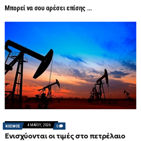
Μπορεί να σου αρέσει επίσης …
4 ΜΑΪ́ΟΥ, 2026
COMMENTS
ΚΟΣΜΟΣ
0
ON
Ενισχύονται οι τιμές στο πετρέλαιο
ΕΝΙΣΧΎΟΝΤΑΙ
ΟΙ