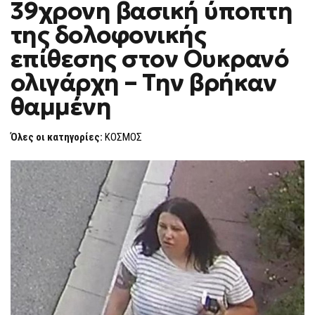
39χρονη βασική ύποπτη
Η
F
39ΧΡΟΝΗ
O
ΒΑΣΙΚΉ
της δολοφονικής
R
ΎΠΟΠΤΗ
ΤΗΣ
M
επίθεσης στον Ουκρανό
ΔΟΛΟΦΟΝΙΚΉΣ
ΕΠΊΘΕΣΗΣ
ολιγάρχη – Την βρήκαν
ΣΤΟΝ
ΟΥΚΡΑΝΌ
ΟΛΙΓΆΡΧΗ
θαμμένη
–
ΤΗΝ
ΒΡΉΚΑΝ
Όλες οι κατηγορίες:
ΚΟΣΜΟΣ
ΘΑΜΜΈΝΗ