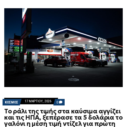
17 ΜΑΡΤΊΟΥ, 2026
COMMENTS
ΚΟΣΜΟΣ
0
ON
Το ράλι της τιμής στα καύσιμα αγγίζει
ΤΟ
ΡΆΛΙ
και τις ΗΠΑ, ξεπέρασε τα 5 δολάρια το
ΤΗΣ
γαλόνι η μέση τιμή ντίζελ για πρώτη
ΤΙΜΉΣ