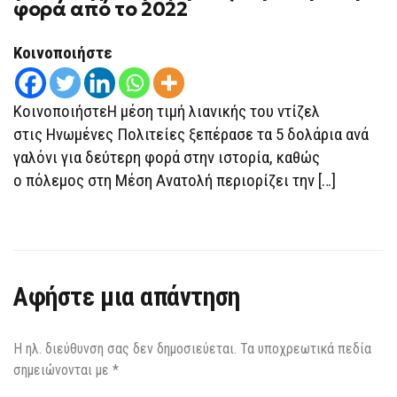
ΣΤΑ
φορά από το 2022
ΚΑΎΣΙΜΑ
ΑΓΓΊΖΕΙ
ΚΑΙ
Κοινοποιήστε
ΤΙΣ
ΗΠΑ,
ΞΕΠΈΡΑΣΕ
ΤΑ
ΚοινοποιήστεΗ μέση τιμή λιανικής του ντίζελ
5
ΔΟΛΆΡΙΑ
στις Ηνωμένες Πολιτείες ξεπέρασε τα 5 δολάρια ανά
ΤΟ
ΓΑΛΌΝΙ
γαλόνι για δεύτερη φορά στην ιστορία, καθώς
Η
ΜΈΣΗ
ο πόλεμος στη Μέση Ανατολή περιορίζει την […]
ΤΙΜΉ
ΝΤΊΖΕΛ
ΓΙΑ
ΠΡΏΤΗ
ΦΟΡΆ
ΑΠΌ
ΤΟ
2022
Αφήστε μια απάντηση
Η ηλ. διεύθυνση σας δεν δημοσιεύεται.
Τα υποχρεωτικά πεδία
σημειώνονται με
*