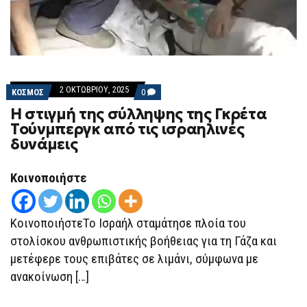
2 ΟΚΤΩΒΡΊΟΥ, 2025
COMMENTS
ΚΟΣΜΟΣ
0
ON
Η στιγμή της σύλληψης της Γκρέτα
Η
ΣΤΙΓΜΉ
Τούνμπεργκ από τις ισραηλινές
ΤΗΣ
δυνάμεις
ΣΎΛΛΗΨΗΣ
ΤΗΣ
ΓΚΡΈΤΑ
ΤΟΎΝΜΠΕΡΓΚ
Κοινοποιήστε
ΑΠΌ
ΤΙΣ
ΙΣΡΑΗΛΙΝΈΣ
ΔΥΝΆΜΕΙΣ
ΚοινοποιήστεΤο Ισραήλ σταμάτησε πλοία του
στολίσκου ανθρωπιστικής βοήθειας για τη Γάζα και
μετέφερε τους επιβάτες σε λιμάνι, σύμφωνα με
ανακοίνωση […]